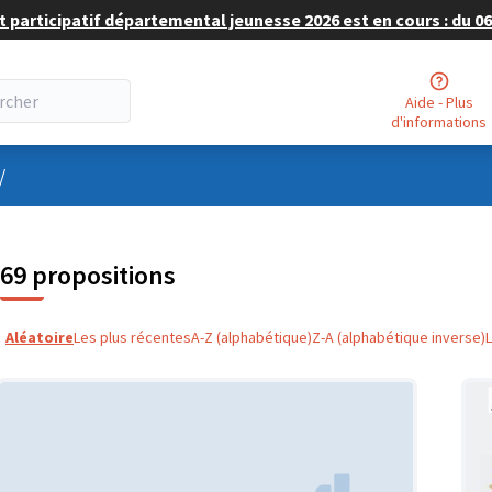
 participatif départemental jeunesse 2026 est en cours : du 06 
Aide - Plus
d'informations
nu utilisateur
/
69 propositions
Aléatoire
Les plus récentes
A-Z (alphabétique)
Z-A (alphabétique inverse)