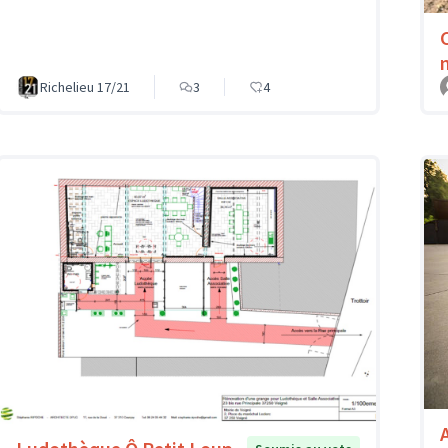
Richelieu 17/21
3
4