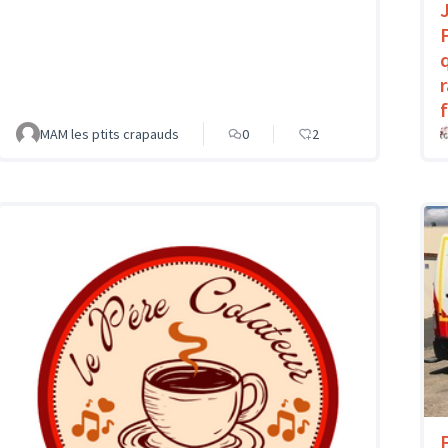
MAM les ptits crapauds
0
2