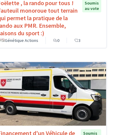
Joëlette , la rando pour tous !
Soumis
au vote
Fauteuil monoroue tout terrain
qui permet la pratique de la
rando aux PMR. Ensemble,
faisons du sport :)
Génétique Actions
0
3
Financement d'un Véhicule de
Soumis