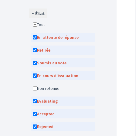
État
Tout
En attente de réponse
Retirée
Soumis au vote
En cours d'évaluation
Non retenue
Evaluating
Accepted
Rejected