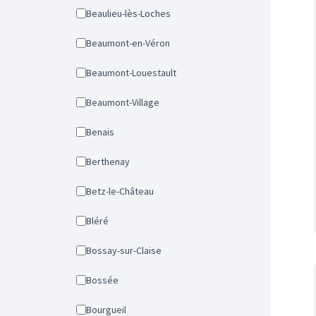
Beaulieu-lès-Loches
Beaumont-en-Véron
Beaumont-Louestault
Beaumont-Village
Benais
Berthenay
Betz-le-Château
Bléré
Bossay-sur-Claise
Bossée
Bourgueil