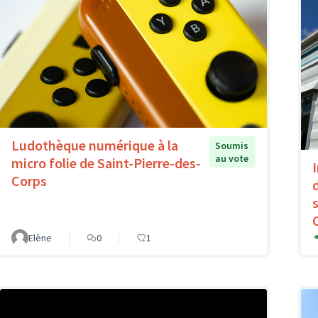
Ludothèque numérique à la
Soumis
au vote
micro folie de Saint-Pierre-des-
Corps
Elène
0
1