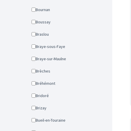
Bournan
Boussay
Braslou
Braye-sous-Faye
Braye-sur-Maulne
Brèches
Bréhémont
Bridoré
Brizay
Bueil-en-Touraine