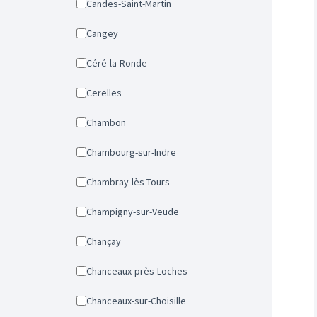
Candes-Saint-Martin
Cangey
Céré-la-Ronde
Cerelles
Chambon
Chambourg-sur-Indre
Chambray-lès-Tours
Champigny-sur-Veude
Chançay
Chanceaux-près-Loches
Chanceaux-sur-Choisille