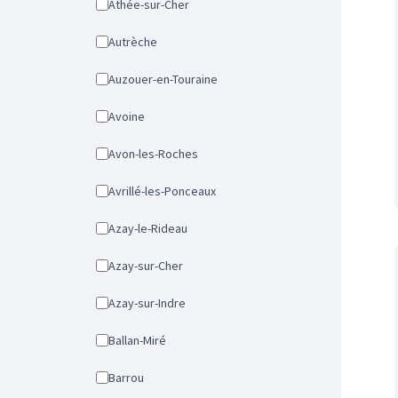
Athée-sur-Cher
Autrèche
Auzouer-en-Touraine
Avoine
Avon-les-Roches
Avrillé-les-Ponceaux
Azay-le-Rideau
Azay-sur-Cher
Azay-sur-Indre
Ballan-Miré
Barrou