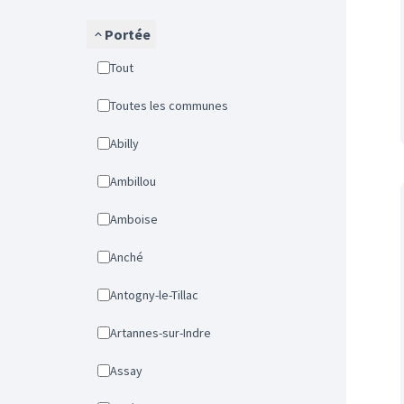
Portée
Tout
Toutes les communes
Abilly
Ambillou
Amboise
Anché
Antogny-le-Tillac
Artannes-sur-Indre
Assay