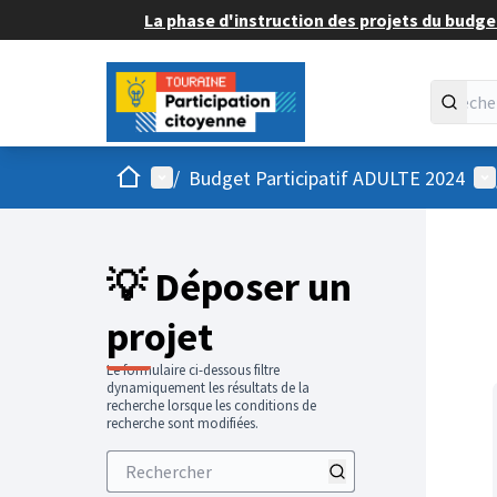
La phase d'instruction des projets du budget
Accueil
Menu principal
Me
/
Budget Participatif ADULTE 2024
💡 Déposer un
projet
Le formulaire ci-dessous filtre
dynamiquement les résultats de la
recherche lorsque les conditions de
recherche sont modifiées.