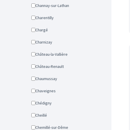
Channay-sur-Lathan
Charentilly
Chargé
Charnizay
Château-la-Vallière
Château-Renault
Chaumussay
Chaveignes
Chédigny
Cheillé
Chemillé-sur-Dême