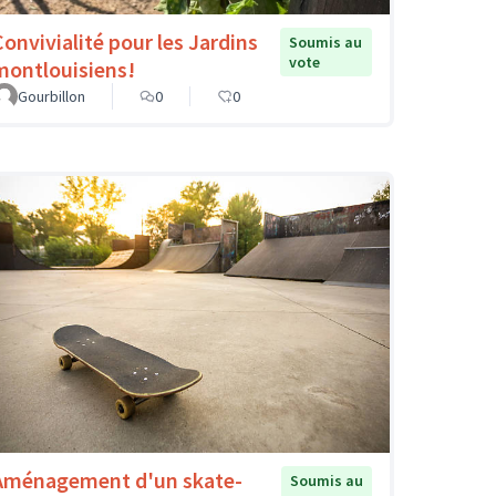
Convivialité pour les Jardins
Soumis au
vote
montlouisiens!
Gourbillon
0
0
Aménagement d'un skate-
Soumis au