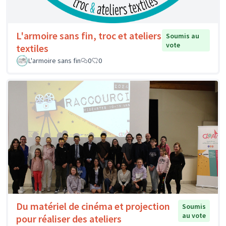
L'armoire sans fin, troc et ateliers
Soumis au
vote
textiles
L'armoire sans fin
0
0
Du matériel de cinéma et projection
Soumis
au vote
pour réaliser des ateliers