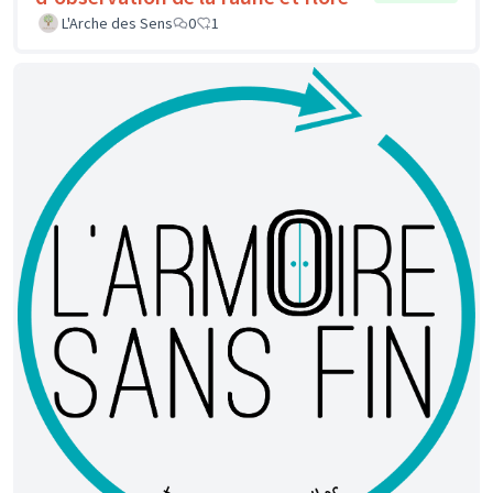
L'Arche des Sens
0
1