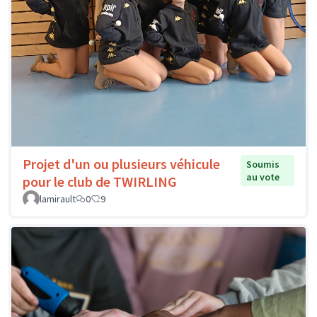
Projet d'un ou plusieurs véhicule
Soumis
au vote
pour le club de TWIRLING
lamirault
0
9