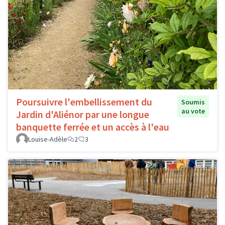
Poursuivre l'embellissement du
Soumis
au vote
Jardin d'Aliénor par une longue
banquette ferrée et un accès à l'eau
Louise-Adèle
2
3