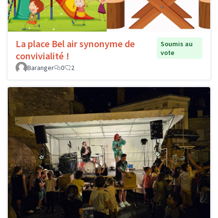
La place Bel air synonyme de
Soumis au
vote
convivialité !
Baranger
0
2