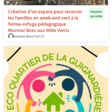
Création d’un espace pour recevoir
Soumis
au vote
les familles en week-end vert à la
ferme-refuge pédagogique
Murmur’ânes aux Mille Vents
murmur'ânes
0
0