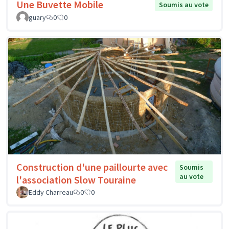
Une Buvette Mobile
Soumis au vote
guary
0
0
Construction d'une paillourte avec
Soumis
au vote
l'association Slow Touraine
Eddy Charreau
0
0