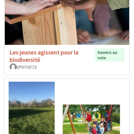
Les jeunes agissent pour la
Soumis au
vote
biodiversité
LPO
0
3