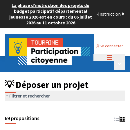
La phase d'instruction des projets du
budget participatif départemental
-
Instruction
jeunesse 2026 est en cours : du 06 juillet
2026 au 11 octobre 2026
Se connecter
Menu princi
Budget Participatif ADULTE 2024
/
Menu p
💡 Déposer un projet
💡 Déposer un projet
Filtrer et rechercher
69 propositions