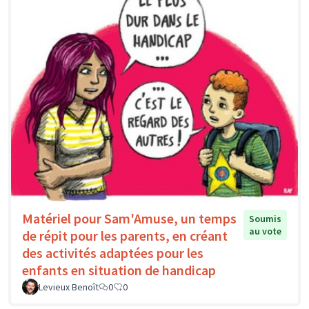
Matériel pour Sam'Amuse, un temps
Soumis
au vote
de répit pour les parents, en créant
des activités adaptées pour les
enfants en situation de handicap
Levieux Benoît
0
0