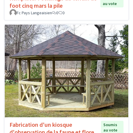
au vote
foot cinq mars la pile
Fc Pays Langeaisien
0
0
Fabrication d'un kiosque
Soumis
au vote
d'observation de la faune et flore