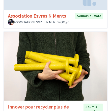
Association Esvres N Ments
Soumis au vote
ASSOCIATION ESVRES N MENTS
0
0
Innover pour recycler plus de
Soumis