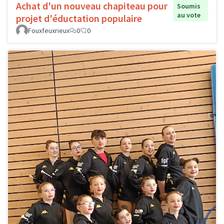
Achat d'un nouveau chapiteau pour
Soumis
au vote
projet d'éductation populaire
Fouxfeuxrieux
0
0