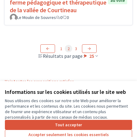
au vote
ferme pédagogique et thérapeutique
de la vallée de Courtineau
Le Moulin de Souvres
0
0
1
2
3
Résultats par page :
25
Voir toutes les propositions retirées
Informations sur les cookies utilisés sur le site web
Nous utilisons des cookies sur notre site Web pour améliorer la
Conditions d'utilisation
performance et les contenus du site. Les cookies nous permettent
Paramètres des cookies
de fournir une expérience utilisateur et un contenu plus
CD37 sur X
CD37 sur Facebook
CD37 sur Instagram
CD37 sur YouTube
personnalisés à partir de nos canaux de médias sociaux.
(Lien externe)
(Lien externe)
(Lien externe)
(Lien externe)
Tout accepter
Accepter seulement les cookies essentiels