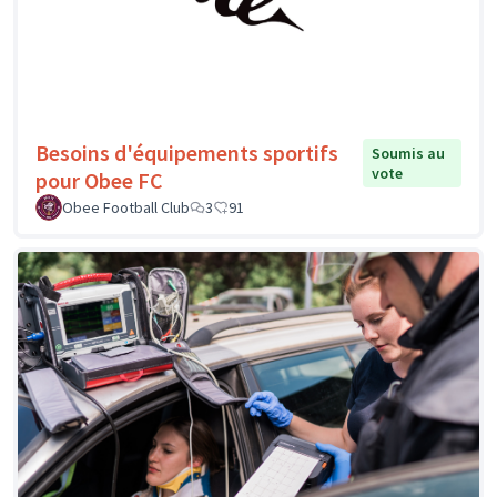
Besoins d'équipements sportifs
Soumis au
vote
pour Obee FC
Obee Football Club
3
91