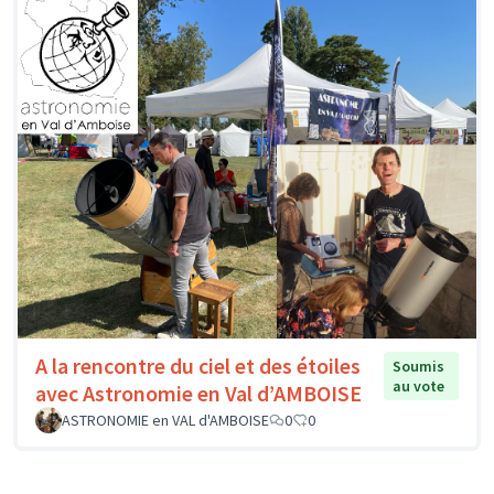
A la rencontre du ciel et des étoiles
Soumis
au vote
avec Astronomie en Val d’AMBOISE
ASTRONOMIE en VAL d'AMBOISE
0
0