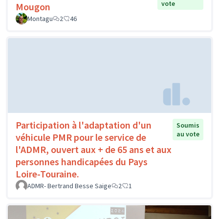
vote
Mougon
Montagu
2
46
Participation à l'adaptation d'un
Soumis
au vote
véhicule PMR pour le service de
l'ADMR, ouvert aux + de 65 ans et aux
personnes handicapées du Pays
Loire-Touraine.
ADMR- Bertrand Besse Saige
2
1