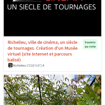
Richelieu, ville de cinéma, un siècle
Soumis
au vote
de tournages. Création d'un Musée
virtuel (site Internet et parcours
balisé)
Richelieu 17/21
3
4