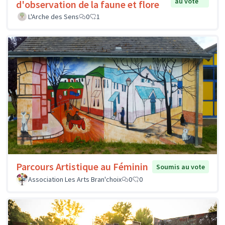
au vote
d'observation de la faune et flore
L'Arche des Sens
0
1
Parcours Artistique au Féminin
Soumis au vote
Association Les Arts Bran'choix
0
0