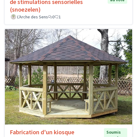
de stimulations sensorielles
(snoezelen)
L'Arche des Sens
0
1
Fabrication d'un kiosque
Soumis