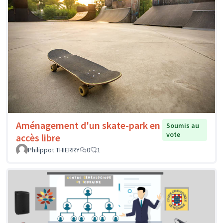
Aménagement d'un skate-park en
Soumis au
vote
accès libre
Philippot THIERRY
0
1