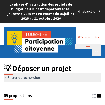
La phase d'instruction des projets du
budget participatif départemental
-
Instruction
jeunesse 2026 est en cours : du 06 juillet
2026 au 11 octobre 2026
Se connecter
Menu princi
Budget Participatif ADULTE 2024
/
Menu p
💡 Déposer un projet
💡 Déposer un projet
Filtrer et rechercher
69 propositions