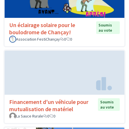
Un éclairage solaire pour le
Soumis
au vote
boulodrome de Chançay!
Association FestiChançay
0
0
Financement d'un véhicule pour
Soumis
au vote
mutualisation de matériel
La Sauce Rurale
0
0