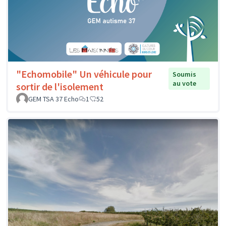
"Echomobile" Un véhicule pour
Soumis
au vote
sortir de l'isolement
GEM TSA 37 Echo
1
52