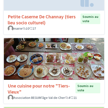
Petite Caserne De Channay (tiers
Soumis au
vote
lieu socio culturel)
mairie
10
27
Une cuisine pour notre "Tiers-
Soumis au
vote
Vieux"
Association BEGUIN'âge Val-de-Cher
4
21