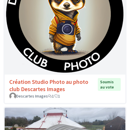
Création Studio Photo au photo
Soumis
au vote
club Descartes Images
Descartes Images
1
1