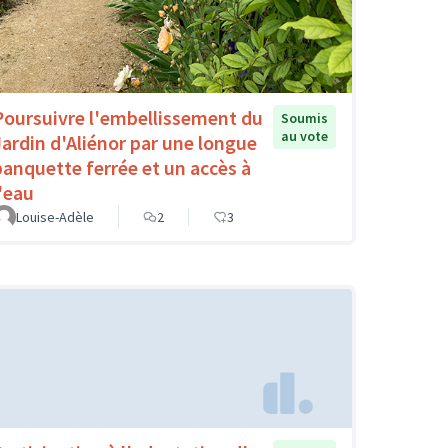
Poursuivre l'embellissement du
Soumis
au vote
Jardin d'Aliénor par une longue
banquette ferrée et un accès à
l'eau
Louise-Adèle
2
3