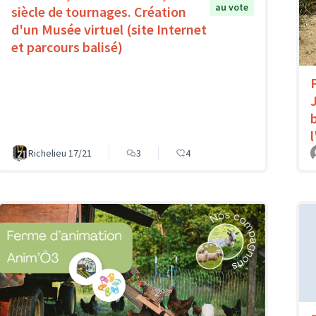
au vote
siècle de tournages. Création
d'un Musée virtuel (site Internet
et parcours balisé)
Richelieu 17/21
3
4