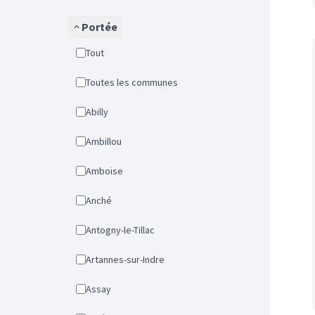
Portée
Tout
Toutes les communes
Abilly
Ambillou
Amboise
Anché
Antogny-le-Tillac
Artannes-sur-Indre
Assay