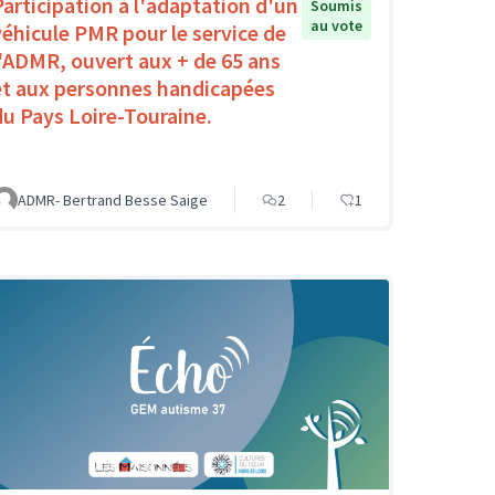
Participation à l'adaptation d'un
Soumis
au vote
véhicule PMR pour le service de
l'ADMR, ouvert aux + de 65 ans
et aux personnes handicapées
du Pays Loire-Touraine.
ADMR- Bertrand Besse Saige
2
1