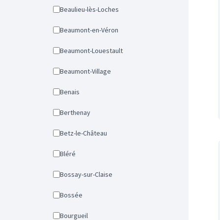
Beaulieu-lès-Loches
Beaumont-en-Véron
Beaumont-Louestault
Beaumont-Village
Benais
Berthenay
Betz-le-Château
Bléré
Bossay-sur-Claise
Bossée
Bourgueil