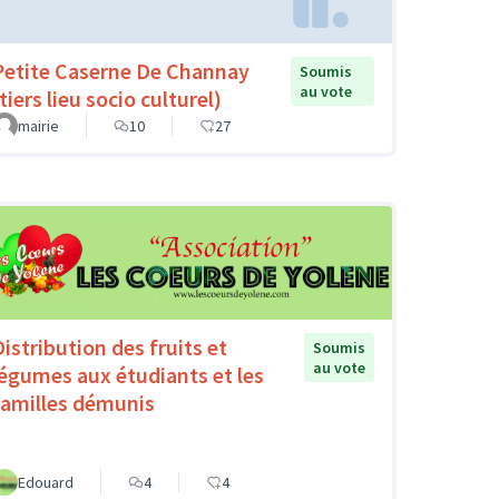
Petite Caserne De Channay
Soumis
au vote
tiers lieu socio culturel)
mairie
10
27
Distribution des fruits et
Soumis
au vote
légumes aux étudiants et les
familles démunis
Edouard
4
4