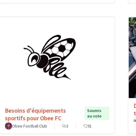
Besoins d'équipements
Soumis
au vote
sportifs pour Obee FC
Obee Football Club
3
91