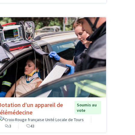
Dotation d’un appareil de
Soumis au
vote
télémédecine
Croix-Rouge française Unité Locale de Tours
3
43