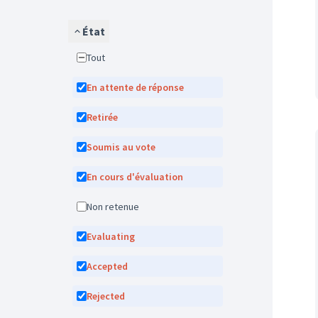
État
Tout
En attente de réponse
Retirée
Soumis au vote
En cours d'évaluation
Non retenue
Evaluating
Accepted
Rejected