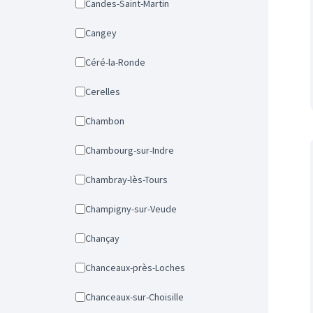
Candes-Saint-Martin
Cangey
Céré-la-Ronde
Cerelles
Chambon
Chambourg-sur-Indre
Chambray-lès-Tours
Champigny-sur-Veude
Chançay
Chanceaux-près-Loches
Chanceaux-sur-Choisille