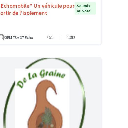
"Echomobile" Un véhicule pour
Soumis
au vote
sortir de l'isolement
GEM TSA 37 Echo
1
52