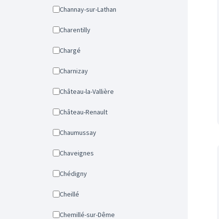
Channay-sur-Lathan
Charentilly
Chargé
Charnizay
Château-la-Vallière
Château-Renault
Chaumussay
Chaveignes
Chédigny
Cheillé
Chemillé-sur-Dême