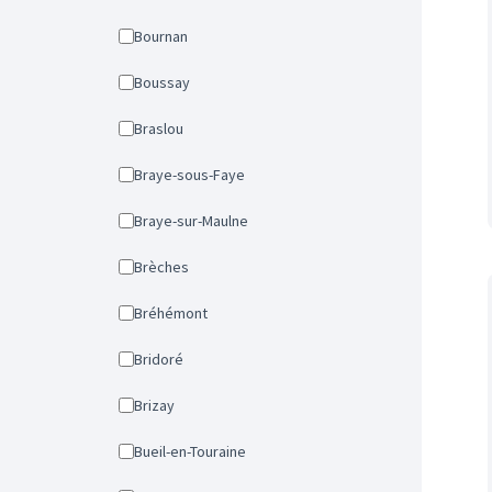
Bournan
Boussay
Braslou
Braye-sous-Faye
Braye-sur-Maulne
Brèches
Bréhémont
Bridoré
Brizay
Bueil-en-Touraine