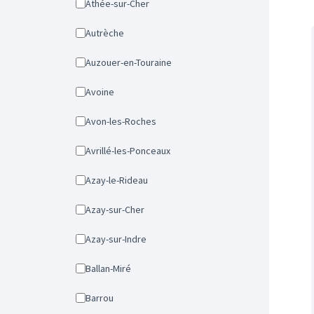
Athée-sur-Cher
Autrèche
Auzouer-en-Touraine
Avoine
Avon-les-Roches
Avrillé-les-Ponceaux
Azay-le-Rideau
Azay-sur-Cher
Azay-sur-Indre
Ballan-Miré
Barrou