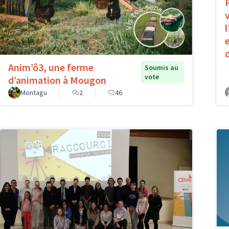
Anim’ô3, une ferme
Soumis au
vote
d’animation à Mougon
Montagu
2
46