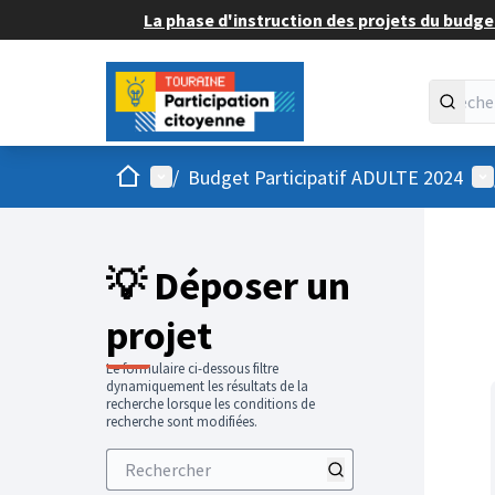
La phase d'instruction des projets du budget
Accueil
Menu principal
Me
/
Budget Participatif ADULTE 2024
💡 Déposer un
projet
Le formulaire ci-dessous filtre
dynamiquement les résultats de la
recherche lorsque les conditions de
recherche sont modifiées.