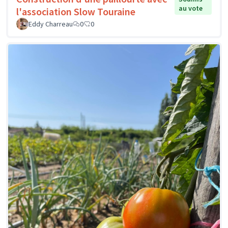
au vote
l'association Slow Touraine
Eddy Charreau
0
0