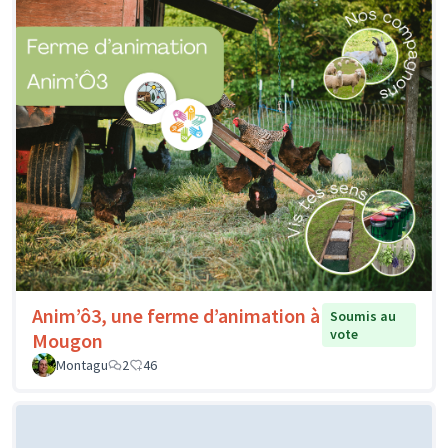
Anim’ô3, une ferme d’animation à
Soumis au
vote
Mougon
Montagu
2
46