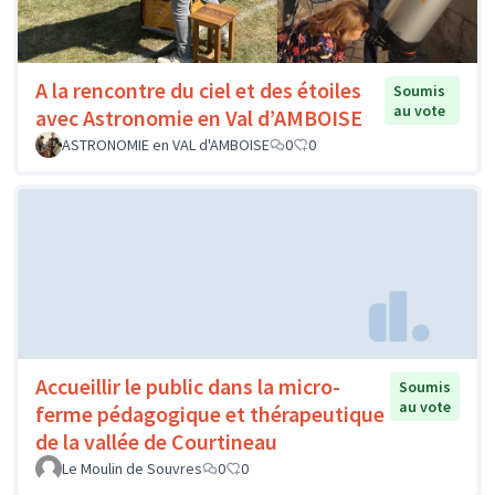
A la rencontre du ciel et des étoiles
Soumis
au vote
avec Astronomie en Val d’AMBOISE
ASTRONOMIE en VAL d'AMBOISE
0
0
Accueillir le public dans la micro-
Soumis
au vote
ferme pédagogique et thérapeutique
de la vallée de Courtineau
Le Moulin de Souvres
0
0