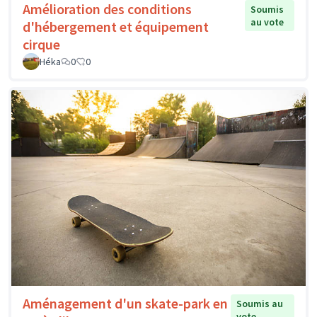
Amélioration des conditions
Soumis
au vote
d'hébergement et équipement
cirque
Héka
0
0
Aménagement d'un skate-park en
Soumis au
vote