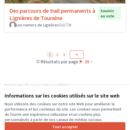
Des parcours de trail permanents à
Soumis
au vote
Lignières de Touraine
Les runners de Lignières
1
0
1
2
3
Résultats par page :
25
Voir toutes les propositions retirées
Informations sur les cookies utilisés sur le site web
Nous utilisons des cookies sur notre site Web pour améliorer la
Conditions d'utilisation
performance et les contenus du site. Les cookies nous permettent
Paramètres des cookies
de fournir une expérience utilisateur et un contenu plus
CD37 sur X
CD37 sur Facebook
CD37 sur Instagram
CD37 sur YouTube
personnalisés à partir de nos canaux de médias sociaux.
(Lien externe)
(Lien externe)
(Lien externe)
(Lien externe)
Tout accepter