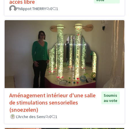
accès libre
Philippot THIERRY
0
1
Aménagement intérieur d'une salle
Soumis
au vote
de stimulations sensorielles
(snoezelen)
L'Arche des Sens
0
1