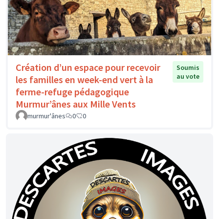
Création d’un espace pour recevoir
Soumis
au vote
les familles en week-end vert à la
ferme-refuge pédagogique
Murmur’ânes aux Mille Vents
murmur'ânes
0
0