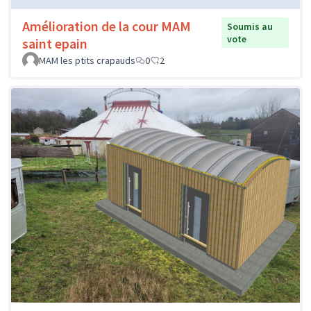
Amélioration de la cour MAM
Soumis au
vote
saint epain
MAM les ptits crapauds
0
2