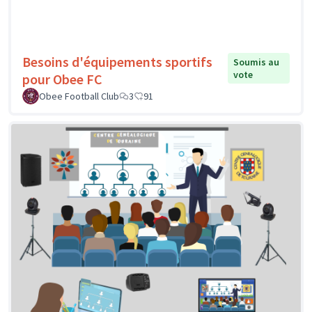
Besoins d'équipements sportifs
Soumis au
vote
pour Obee FC
Obee Football Club
3
91