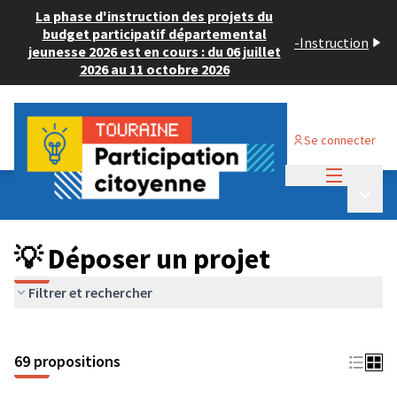
La phase d'instruction des projets du
budget participatif départemental
-
Instruction
jeunesse 2026 est en cours : du 06 juillet
2026 au 11 octobre 2026
Se connecter
Menu princi
Budget Participatif ADULTE 2024
/
Menu p
💡 Déposer un projet
💡 Déposer un projet
Filtrer et rechercher
69 propositions