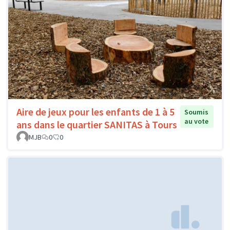
Aire de jeux pour les enfants de 1 à 5
Soumis
au vote
ans dans le quartier SANITAS à Tours
MJB
0
0