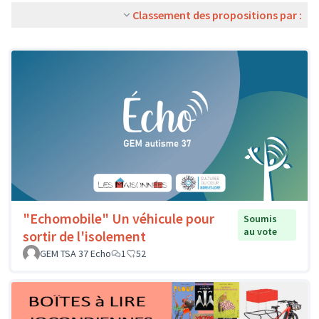
Classement des propositions par :
"Echomobile" Un véhicule pour
Soumis
au vote
sortir de l'isolement
GEM TSA 37 Echo
1
52