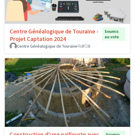
Centre Généalogique de Touraine -
Soumis
au vote
Projet Captation 2024
Centre Généalogique de Touraine
0
0
Construction d'une paillourte avec
Soumis