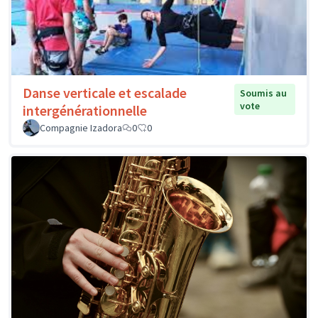
Danse verticale et escalade
Soumis au
vote
intergénérationnelle
Compagnie Izadora
0
0