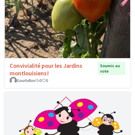
Convivialité pour les Jardins
Soumis au
vote
montlouisiens!
Gourbillon
0
0