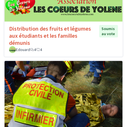
Distribution des fruits et légumes
Soumis
au vote
aux étudiants et les familles
démunis
Edouard
4
4