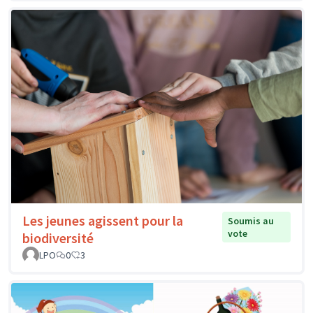
Les jeunes agissent pour la
Soumis au
vote
biodiversité
LPO
0
3