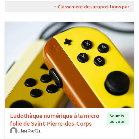
Classement des propositions par :
Ludothèque numérique à la micro
Soumis
au vote
folie de Saint-Pierre-des-Corps
Elène
0
1