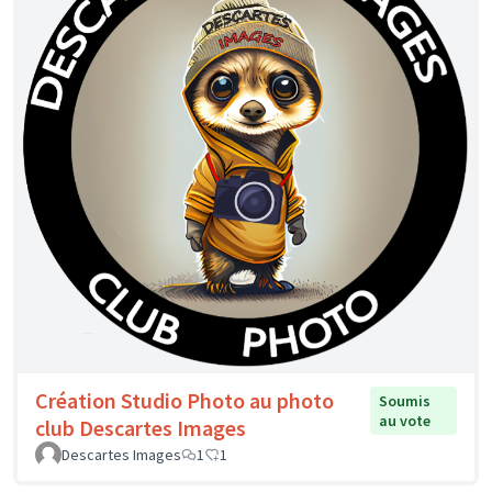
Création Studio Photo au photo
Soumis
au vote
club Descartes Images
Descartes Images
1
1