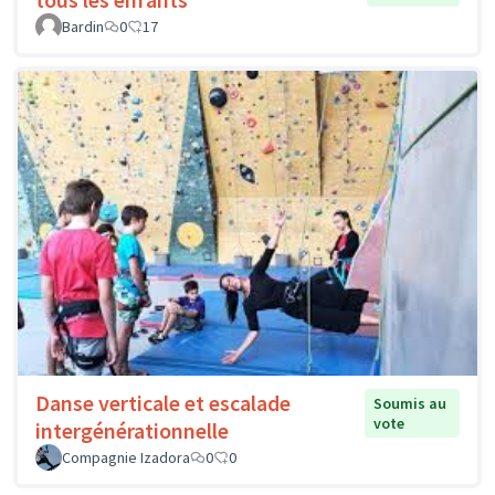
Bardin
0
17
Danse verticale et escalade
Soumis au
vote
intergénérationnelle
Compagnie Izadora
0
0