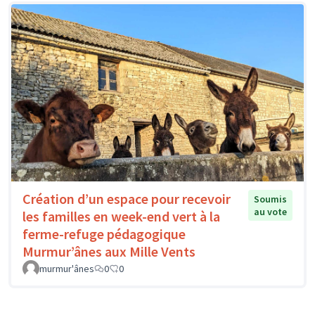
Création d’un espace pour recevoir
Soumis
au vote
les familles en week-end vert à la
ferme-refuge pédagogique
Murmur’ânes aux Mille Vents
murmur'ânes
0
0