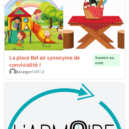
La place Bel air synonyme de
Soumis au
vote
convivialité !
Baranger
0
2