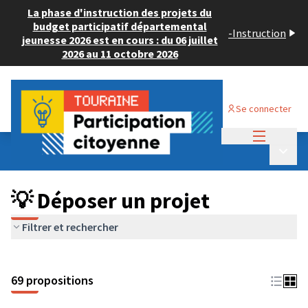
La phase d'instruction des projets du
budget participatif départemental
-
Instruction
jeunesse 2026 est en cours : du 06 juillet
2026 au 11 octobre 2026
Se connecter
Menu princi
Budget Participatif ADULTE 2024
/
Menu p
💡 Déposer un projet
💡 Déposer un projet
Filtrer et rechercher
69 propositions