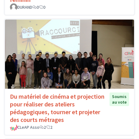
DURAND
0
0
Du matériel de cinéma et projection
Soumis
au vote
pour réaliser des ateliers
pédagogiques, tourner et projeter
des courts métrages
CLeAP Asso
2
2