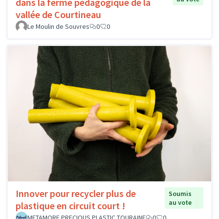
dans la ferme pédagogique de la
vallée de Courtineau
Le Moulin de Souvres
0
0
Innover pour recycler plus de
Soumis
au vote
plastique en circuit court !
METAMORF PRECIOUS PLASTIC TOURAINE
0
0