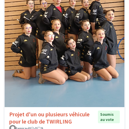
Projet d'un ou plusieurs véhicule
Soumis
au vote
pour le club de TWIRLING
lamirault
0
9