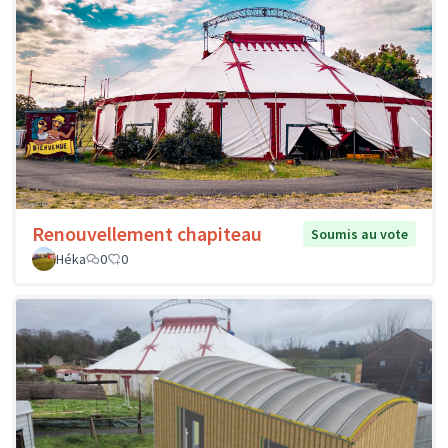
Renouvellement chapiteau
Soumis au vote
Héka
0
0