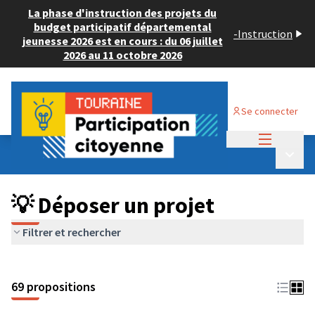
La phase d'instruction des projets du
budget participatif départemental
-
Instruction
jeunesse 2026 est en cours : du 06 juillet
2026 au 11 octobre 2026
Se connecter
Menu princi
Budget Participatif ADULTE 2024
/
Menu p
💡 Déposer un projet
💡 Déposer un projet
Filtrer et rechercher
69 propositions