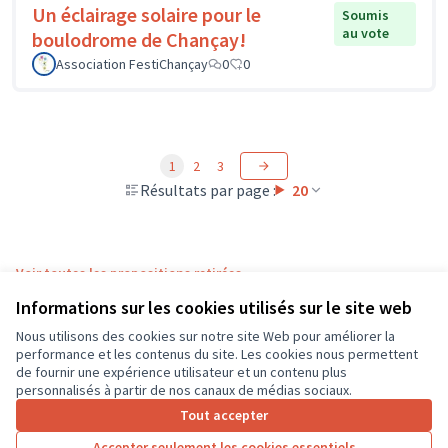
Un éclairage solaire pour le
Soumis
au vote
boulodrome de Chançay!
Association FestiChançay
0
0
1
2
3
Résultats par page :
20
Voir toutes les propositions retirées
Informations sur les cookies utilisés sur le site web
Nous utilisons des cookies sur notre site Web pour améliorer la
Conditions d'utilisation
performance et les contenus du site. Les cookies nous permettent
Paramètres des cookies
de fournir une expérience utilisateur et un contenu plus
CD37 sur X
CD37 sur Facebook
CD37 sur Instagram
CD37 sur YouTube
personnalisés à partir de nos canaux de médias sociaux.
(Lien externe)
(Lien externe)
(Lien externe)
(Lien externe)
Tout accepter
Accepter seulement les cookies essentiels