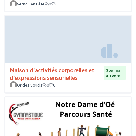
Vernou en Fête
0
0
Maison d'activités corporelles et
Soumis
au vote
d'expressions sensorielles
Or des Soucis
0
0