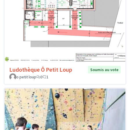
Ludothèque Ô Petit Loup
Soumis au vote
o petit loup
0
1