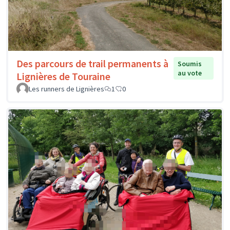
Des parcours de trail permanents à
Soumis
au vote
Lignières de Touraine
Les runners de Lignières
1
0