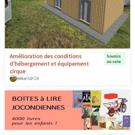
Amélioration des conditions
Soumis
au vote
d'hébergement et équipement
cirque
Héka
0
0