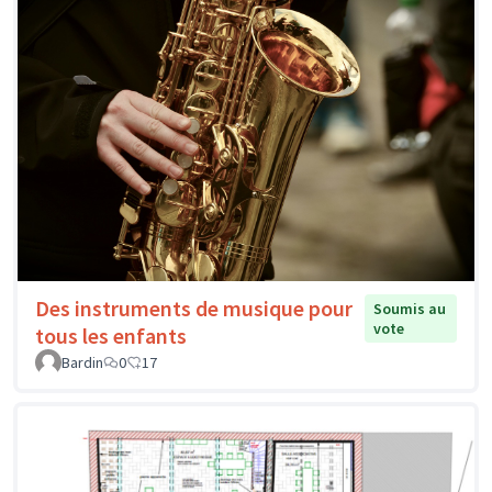
Des instruments de musique pour
Soumis au
vote
tous les enfants
Bardin
0
17