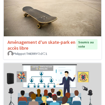
Aménagement d'un skate-park en
Soumis au
vote
accès libre
Philippot THIERRY
0
1