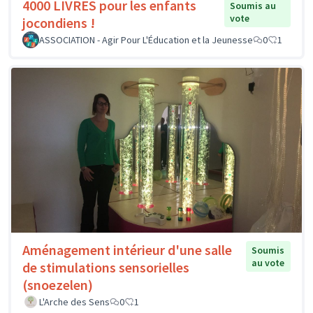
4000 LIVRES pour les enfants
Soumis au
vote
jocondiens !
ASSOCIATION - Agir Pour L'Éducation et la Jeunesse
0
1
Aménagement intérieur d'une salle
Soumis
au vote
de stimulations sensorielles
(snoezelen)
L'Arche des Sens
0
1