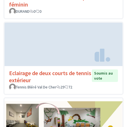
féminin
DURAND
0
0
Eclairage de deux courts de tennis
Soumis au
vote
extérieur
Tennis Bléré Val De Cher
29
72