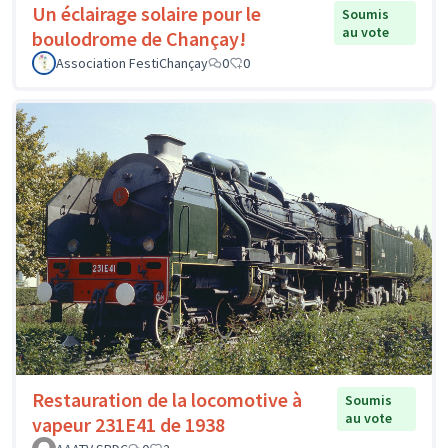
Un éclairage solaire pour le
Soumis
au vote
boulodrome de Chançay!
Association FestiChançay
0
0
Restauration de la locomotive à
Soumis
au vote
vapeur 231E41 de 1938