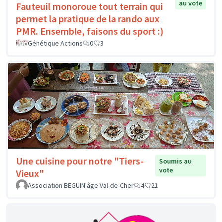
au vote
Fauteuil monoroue tout terrain qui
permet la pratique de la rando aux
PMR. Ensemble, faisons du sport :)
Génétique Actions
0
3
Une cuisine pour notre "Tiers-
Soumis au
vote
Vieux"
Association BEGUIN'âge Val-de-Cher
4
21