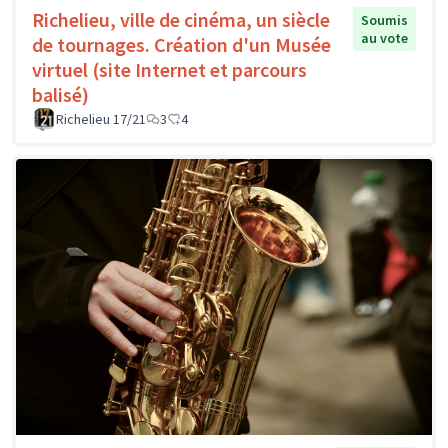
Richelieu, ville de cinéma, un siècle
Soumis
au vote
de tournages. Création d'un Musée
virtuel (site Internet et parcours
balisé)
Richelieu 17/21
3
4