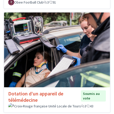
Obee Football Club
3
91
Dotation d’un appareil de
Soumis au
vote
télémédecine
Croix-Rouge française Unité Locale de Tours
3
43