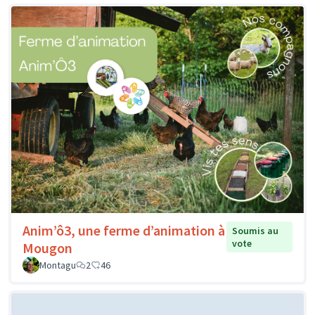
Anim’ô3, une ferme d’animation à
Soumis au
vote
Mougon
Montagu
2
46