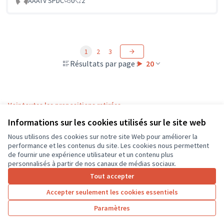
AAATV SPDC
0
2
1
2
3
Résultats par page :
20
Voir toutes les propositions retirées
Informations sur les cookies utilisés sur le site web
Nous utilisons des cookies sur notre site Web pour améliorer la
Conditions d'utilisation
performance et les contenus du site. Les cookies nous permettent
Paramètres des cookies
de fournir une expérience utilisateur et un contenu plus
CD37 sur X
CD37 sur Facebook
CD37 sur Instagram
CD37 sur YouTube
personnalisés à partir de nos canaux de médias sociaux.
(Lien externe)
(Lien externe)
(Lien externe)
(Lien externe)
Tout accepter
Accepter seulement les cookies essentiels
Licence Cre
(Lien extern
Paramètres
(Lien externe)
Site réalisé grâce au
logiciel libre Decidim
.
(Lien externe)