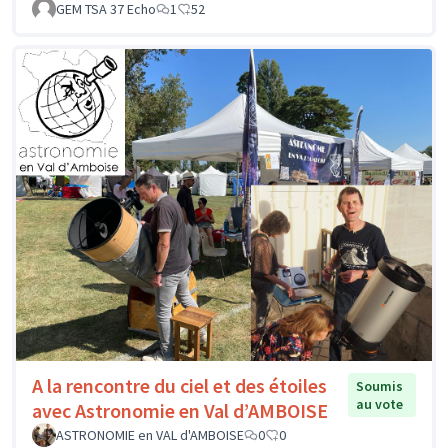
GEM TSA 37 Echo
1
52
A la rencontre du ciel et des étoiles
Soumis
au vote
avec Astronomie en Val d’AMBOISE
ASTRONOMIE en VAL d'AMBOISE
0
0