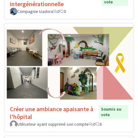
vote
intergénérationnelle
Compagnie Izadora
0
0
Créer une ambiance apaisante à
Soumis au
vote
l'hôpital
Utilisateur ayant supprimé son compte
0
6