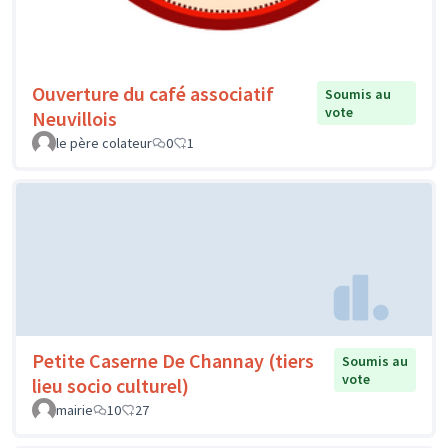
Ouverture du café associatif
Soumis au
vote
Neuvillois
le père colateur
0
1
Petite Caserne De Channay (tiers
Soumis au
vote
lieu socio culturel)
mairie
10
27