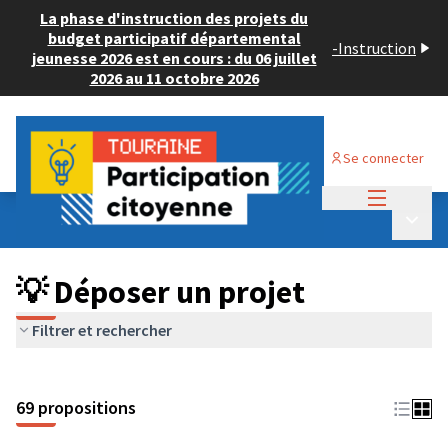
La phase d'instruction des projets du
budget participatif départemental
-
Instruction
jeunesse 2026 est en cours : du 06 juillet
2026 au 11 octobre 2026
Se connecter
Menu princi
Budget Participatif ADULTE 2024
/
Menu p
💡 Déposer un projet
💡 Déposer un projet
Filtrer et rechercher
69 propositions