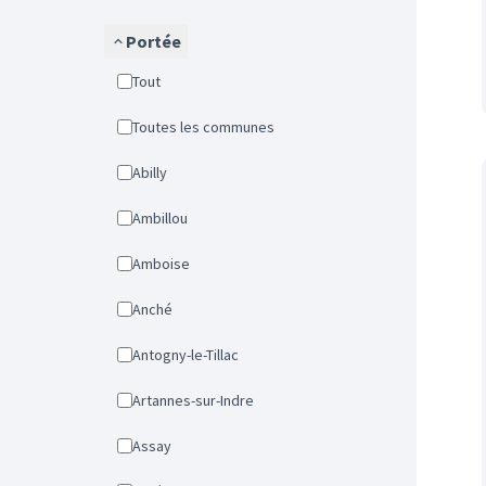
Portée
Tout
Toutes les communes
Abilly
Ambillou
Amboise
Anché
Antogny-le-Tillac
Artannes-sur-Indre
Assay