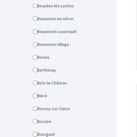
Beaulieu-lès-Loches
Beaumont-en-Véron
Beaumont-Louestault
Beaumont-Village
Benais
Berthenay
Betz-le-Château
Bléré
Bossay-sur-Claise
Bossée
Bourgueil