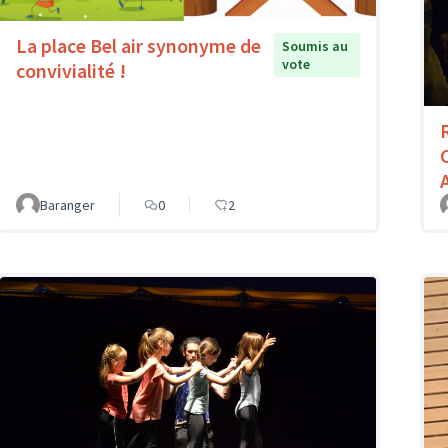
La place Bel air synonyme de
Soumis au
vote
convivialité !
Baranger
0
2