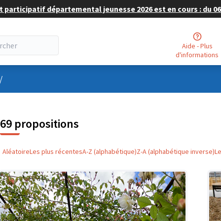
 participatif départemental jeunesse 2026 est en cours : du 06 
Aide - Plus
d'informations
nu utilisateur
/
69 propositions
Aléatoire
Les plus récentes
A-Z (alphabétique)
Z-A (alphabétique inverse)
L