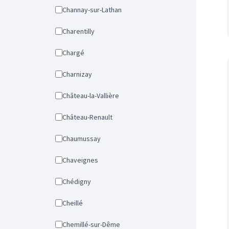
Channay-sur-Lathan
Charentilly
Chargé
Charnizay
Château-la-Vallière
Château-Renault
Chaumussay
Chaveignes
Chédigny
Cheillé
Chemillé-sur-Dême