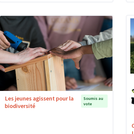
Les jeunes agissent pour la
Soumis au
vote
biodiversité
L