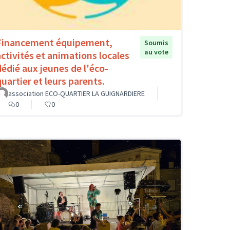
Financement équipement,
Soumis
au vote
activités et animations locales
dédié aux jeunes de l'éco-
quartier et leurs parents.
association ECO-QUARTIER LA GUIGNARDIERE
0
0