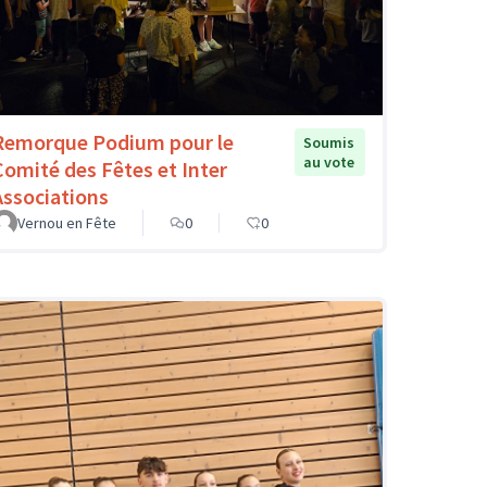
Remorque Podium pour le
Soumis
au vote
Comité des Fêtes et Inter
Associations
Vernou en Fête
0
0