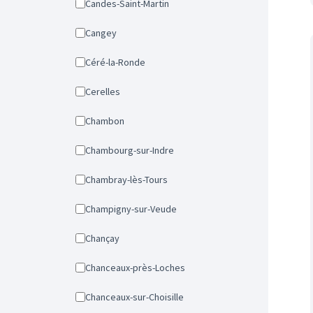
Candes-Saint-Martin
Cangey
Céré-la-Ronde
Cerelles
Chambon
Chambourg-sur-Indre
Chambray-lès-Tours
Champigny-sur-Veude
Chançay
Chanceaux-près-Loches
Chanceaux-sur-Choisille