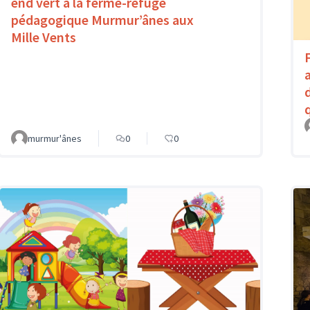
end vert à la ferme-refuge
pédagogique Murmur’ânes aux
Mille Vents
murmur'ânes
0
0