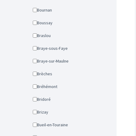
Bournan
Boussay
Braslou
Braye-sous-Faye
Braye-sur-Maulne
Brèches
Bréhémont
Bridoré
Brizay
Bueil-en-Touraine