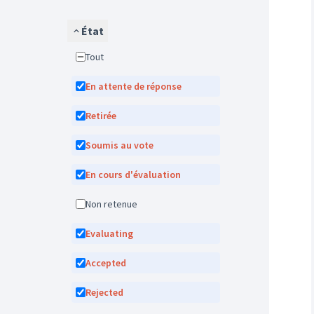
État
Tout
En attente de réponse
Retirée
Soumis au vote
En cours d'évaluation
Non retenue
Evaluating
Accepted
Rejected