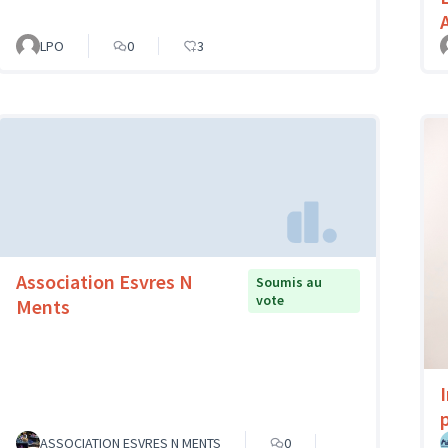
LPO
0
3
Association Esvres N
Soumis au
vote
Ments
p
ASSOCIATION ESVRES N MENTS
0