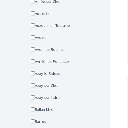
Athée-sur-Cher
Autrèche
Auzouer-en-Touraine
Avoine
Avon-les-Roches
Avrillé-les-Ponceaux
Azay-le-Rideau
Azay-sur-Cher
Azay-sur-Indre
Ballan-Miré
Barrou