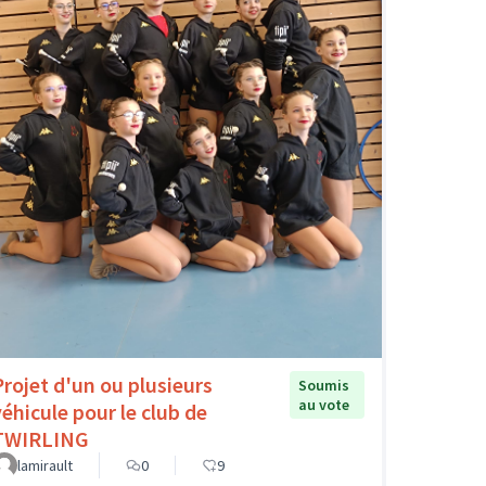
Projet d'un ou plusieurs
Soumis
au vote
véhicule pour le club de
TWIRLING
lamirault
0
9