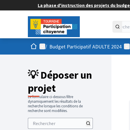
La phase d'instruction des projets du budget
Accueil
Menu principal
Me
/
Budget Participatif ADULTE 2024
💡 Déposer un
projet
Le formulaire ci-dessous filtre
dynamiquement les résultats de la
recherche lorsque les conditions de
recherche sont modifiées.