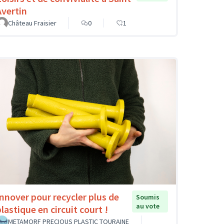
Avertin
Château Fraisier
0
1
Innover pour recycler plus de
Soumis
au vote
lastique en circuit court !
METAMORF PRECIOUS PLASTIC TOURAINE