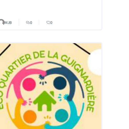
MJB
0
0