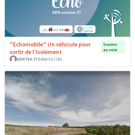
"Echomobile" Un véhicule pour
Soumis
au vote
sortir de l'isolement
GEM TSA 37 Echo
1
52