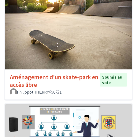
Aménagement d'un skate-park en
Soumis au
vote
accès libre
Philippot THIERRY
0
1