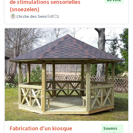
de stimulations sensorielles
(snoezelen)
L'Arche des Sens
0
1
Fabrication d'un kiosque
Soumis