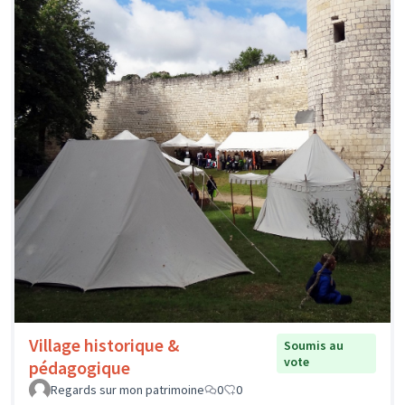
Village historique &
Soumis au
vote
pédagogique
Regards sur mon patrimoine
0
0