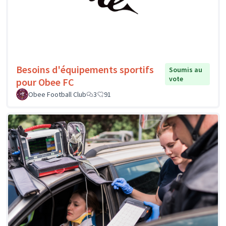
Besoins d'équipements sportifs
Soumis au
vote
pour Obee FC
Obee Football Club
3
91