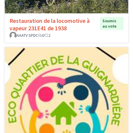
Restauration de la locomotive à
Soumis
au vote
vapeur 231E41 de 1938
AAATV SPDC
0
2