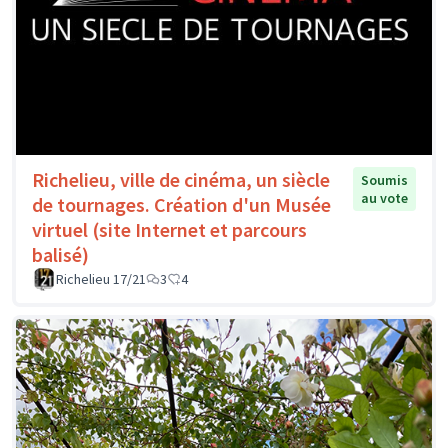
Richelieu, ville de cinéma, un siècle
Soumis
au vote
de tournages. Création d'un Musée
virtuel (site Internet et parcours
balisé)
Richelieu 17/21
3
4