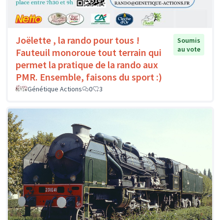
Joëlette , la rando pour tous !
Soumis
au vote
Fauteuil monoroue tout terrain qui
permet la pratique de la rando aux
PMR. Ensemble, faisons du sport :)
Génétique Actions
0
3