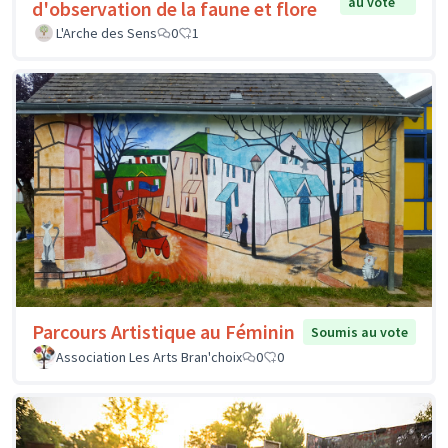
au vote
d'observation de la faune et flore
L'Arche des Sens
0
1
Parcours Artistique au Féminin
Soumis au vote
Association Les Arts Bran'choix
0
0