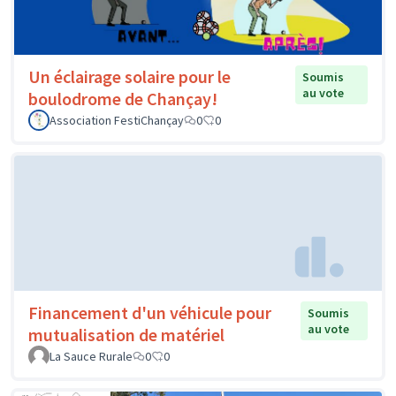
Un éclairage solaire pour le
Soumis
au vote
boulodrome de Chançay!
Association FestiChançay
0
0
Financement d'un véhicule pour
Soumis
au vote
mutualisation de matériel
La Sauce Rurale
0
0