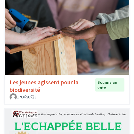
Les jeunes agissent pour la
Soumis au
vote
biodiversité
LPO
0
3