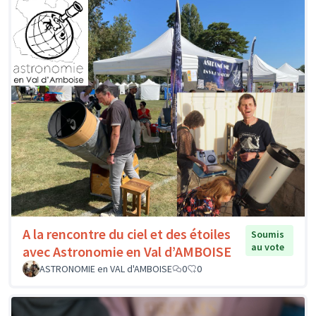
A la rencontre du ciel et des étoiles
Soumis
au vote
avec Astronomie en Val d’AMBOISE
ASTRONOMIE en VAL d'AMBOISE
0
0