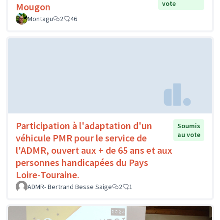
vote
Mougon
Montagu
2
46
Participation à l'adaptation d'un
Soumis
au vote
véhicule PMR pour le service de
l'ADMR, ouvert aux + de 65 ans et aux
personnes handicapées du Pays
Loire-Touraine.
ADMR- Bertrand Besse Saige
2
1