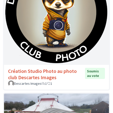
Création Studio Photo au photo
Soumis
au vote
club Descartes Images
Descartes Images
1
1