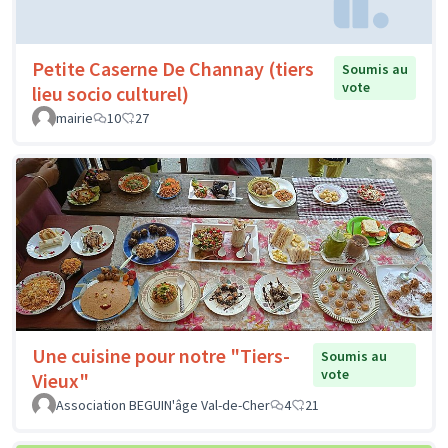
Petite Caserne De Channay (tiers
Soumis au
vote
lieu socio culturel)
mairie
10
27
Une cuisine pour notre "Tiers-
Soumis au
vote
Vieux"
Association BEGUIN'âge Val-de-Cher
4
21