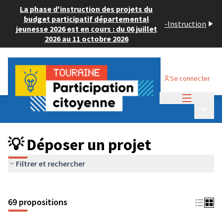
La phase d'instruction des projets du
budget participatif départemental
-
Instruction
jeunesse 2026 est en cours : du 06 juillet
2026 au 11 octobre 2026
Se connecter
Menu princi
Budget Participatif ADULTE 2024
/
Menu p
💡 Déposer un projet
💡 Déposer un projet
Filtrer et rechercher
69 propositions