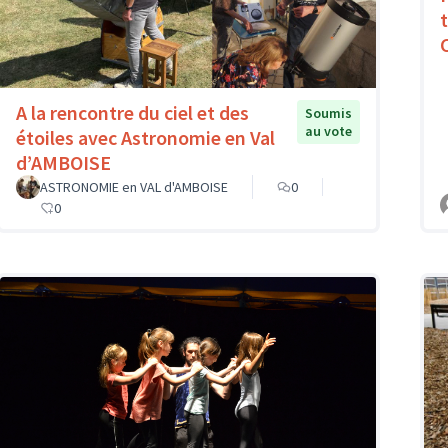
A la rencontre du ciel et des
Soumis
au vote
étoiles avec Astronomie en Val
d’AMBOISE
ASTRONOMIE en VAL d'AMBOISE
0
0