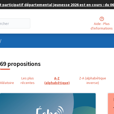
 participatif départemental jeunesse 2026 est en cours : du 06 
Aide - Plus
d'informations
nu utilisateur
/
69 propositions
Les plus
A-Z
Z-A (alphabétique
Aléatoire
récentes
(alphabétique)
inverse)