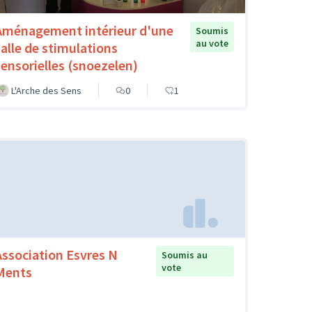
Aménagement intérieur d'une
Soumis
au vote
salle de stimulations
sensorielles (snoezelen)
L'Arche des Sens
0
1
Association Esvres N
Soumis au
vote
Ments