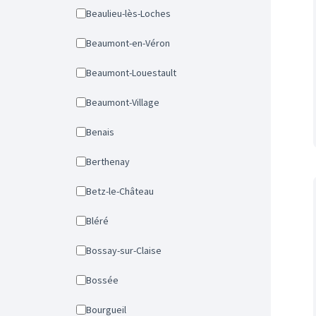
Beaulieu-lès-Loches
Beaumont-en-Véron
Beaumont-Louestault
Beaumont-Village
Benais
Berthenay
Betz-le-Château
Bléré
Bossay-sur-Claise
Bossée
Bourgueil