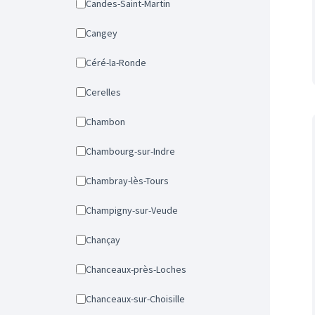
Candes-Saint-Martin
Cangey
Céré-la-Ronde
Cerelles
Chambon
Chambourg-sur-Indre
Chambray-lès-Tours
Champigny-sur-Veude
Chançay
Chanceaux-près-Loches
Chanceaux-sur-Choisille