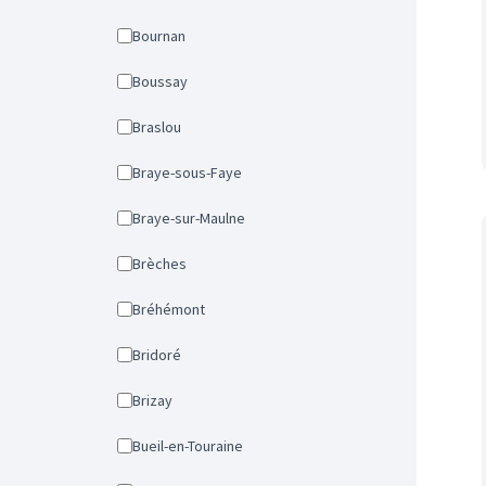
Bournan
Boussay
Braslou
Braye-sous-Faye
Braye-sur-Maulne
Brèches
Bréhémont
Bridoré
Brizay
Bueil-en-Touraine