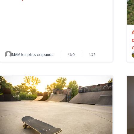
MAM les ptits crapauds
0
2