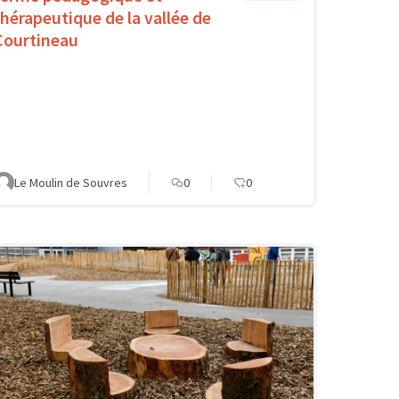
thérapeutique de la vallée de
Courtineau
Le Moulin de Souvres
0
0