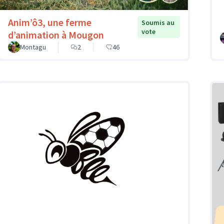
Anim’ô3, une ferme
Soumis au
vote
d’animation à Mougon
Montagu
2
46