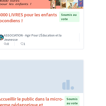
4000 LIVRES pour les enfants
Soumis au
vote
jocondiens !
ASSOCIATION - Agir Pour L'Éducation et la
Jeunesse
0
1
ccueillir le public dans la micro-
Soumis
au vote
ferme pédagogique et