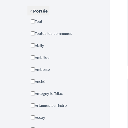
Portée
Tout
Toutes les communes
Abilly
Ambillou
Amboise
Anché
Antogny-le-Tillac
Artannes-sur-Indre
Assay