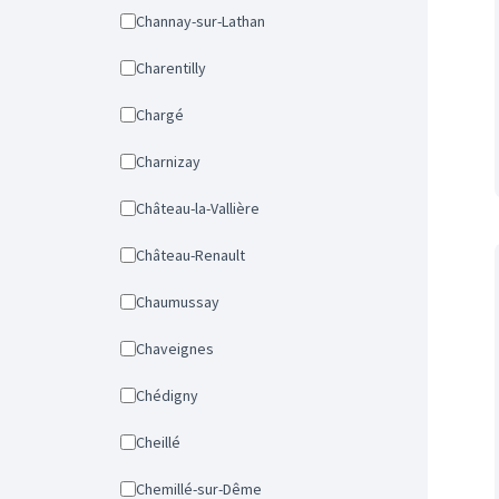
Channay-sur-Lathan
Charentilly
Chargé
Charnizay
Château-la-Vallière
Château-Renault
Chaumussay
Chaveignes
Chédigny
Cheillé
Chemillé-sur-Dême