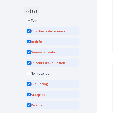
État
Tout
En attente de réponse
Retirée
Soumis au vote
En cours d'évaluation
Non retenue
Evaluating
Accepted
Rejected