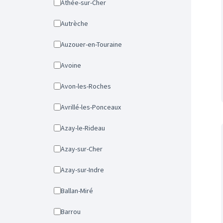
Athée-sur-Cher
Autrèche
Auzouer-en-Touraine
Avoine
Avon-les-Roches
Avrillé-les-Ponceaux
Azay-le-Rideau
Azay-sur-Cher
Azay-sur-Indre
Ballan-Miré
Barrou