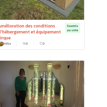
Amélioration des conditions
Soumis
au vote
d'hébergement et équipement
cirque
Héka
0
0