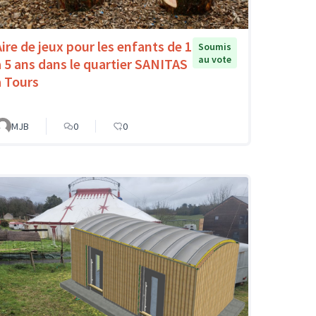
Aire de jeux pour les enfants de 1
Soumis
au vote
à 5 ans dans le quartier SANITAS
à Tours
MJB
0
0