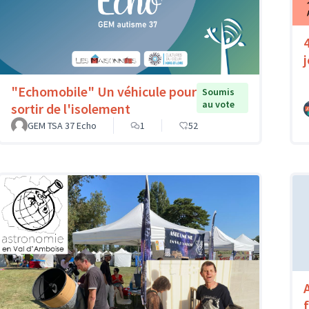
"Echomobile" Un véhicule pour
Soumis
au vote
sortir de l'isolement
GEM TSA 37 Echo
1
52
A