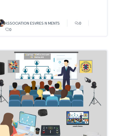
ASSOCIATION ESVRES N MENTS
0
0