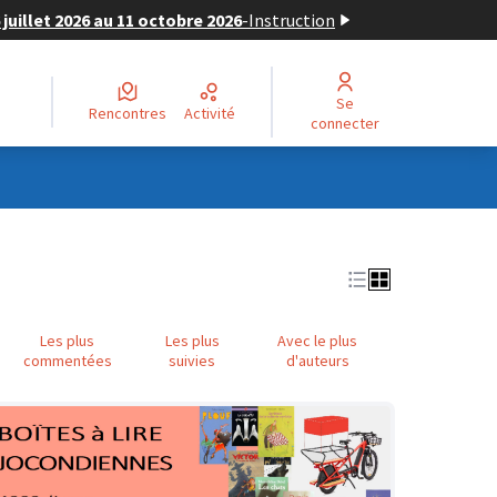
juillet 2026 au 11 octobre 2026
-
Instruction
Se
Rencontres
Activité
connecter
Les plus
Les plus
Avec le plus
commentées
suivies
d'auteurs