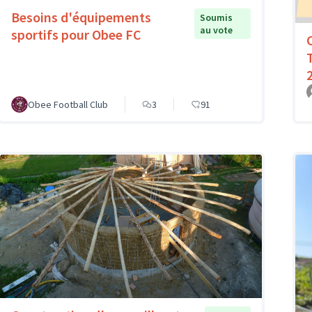
Besoins d'équipements
Soumis
au vote
sportifs pour Obee FC
Obee Football Club
3
91