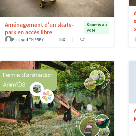
Aménagement d'un skate-
Soumis au
vote
park en accès libre
Philippot THIERRY
0
1