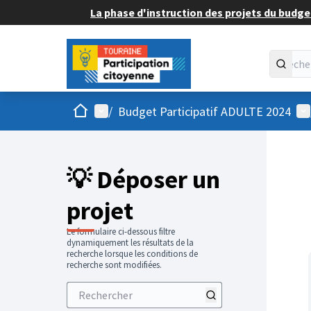
La phase d'instruction des projets du budget
Accueil
Menu principal
Me
/
Budget Participatif ADULTE 2024
💡 Déposer un
projet
Le formulaire ci-dessous filtre
dynamiquement les résultats de la
recherche lorsque les conditions de
recherche sont modifiées.