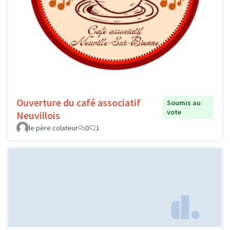
Ouverture du café associatif
Soumis au
vote
Neuvillois
le père colateur
0
1