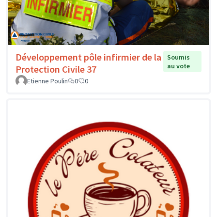
Développement pôle infirmier de la
Soumis
au vote
Protection Civile 37
Etienne Poulin
0
0