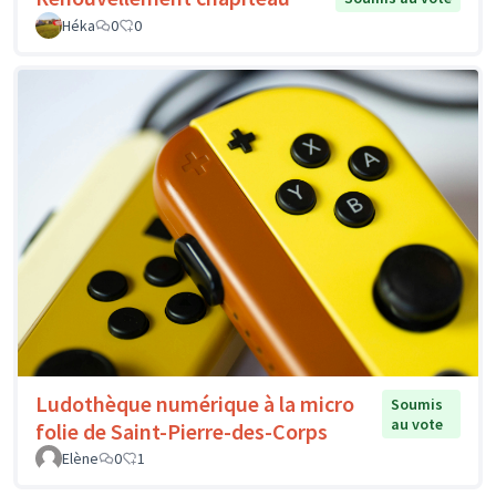
Héka
0
0
Ludothèque numérique à la micro
Soumis
au vote
folie de Saint-Pierre-des-Corps
Elène
0
1