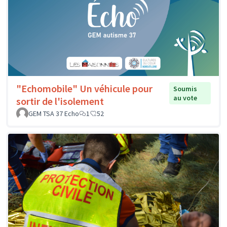
"Echomobile" Un véhicule pour
Soumis
au vote
sortir de l'isolement
GEM TSA 37 Echo
1
52