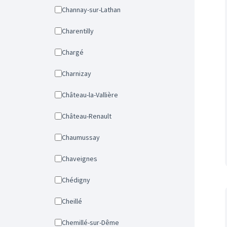
Channay-sur-Lathan
Charentilly
Chargé
Charnizay
Château-la-Vallière
Château-Renault
Chaumussay
Chaveignes
Chédigny
Cheillé
Chemillé-sur-Dême