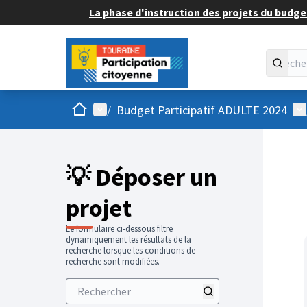
La phase d'instruction des projets du budget
Accueil
Menu principal
Me
/
Budget Participatif ADULTE 2024
💡 Déposer un
projet
Le formulaire ci-dessous filtre
dynamiquement les résultats de la
recherche lorsque les conditions de
recherche sont modifiées.