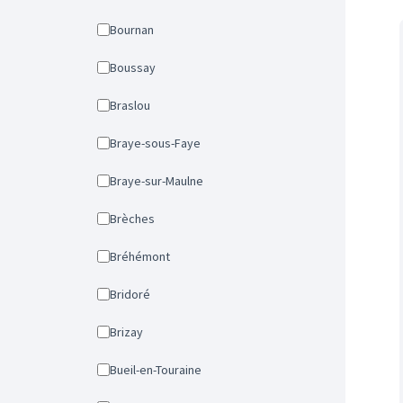
Bournan
Boussay
Braslou
Braye-sous-Faye
Braye-sur-Maulne
Brèches
Bréhémont
Bridoré
Brizay
Bueil-en-Touraine