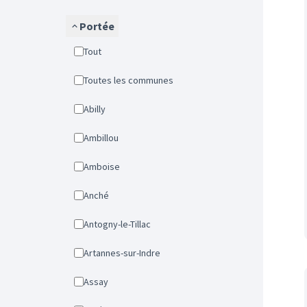
Portée
Tout
Toutes les communes
Abilly
Ambillou
Amboise
Anché
Antogny-le-Tillac
Artannes-sur-Indre
Assay