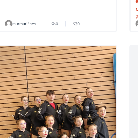
murmur'ânes
0
0