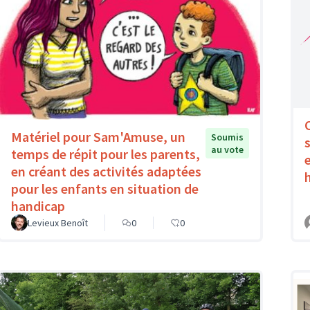
Matériel pour Sam'Amuse, un
Soumis
au vote
temps de répit pour les parents,
en créant des activités adaptées
pour les enfants en situation de
handicap
Levieux Benoît
0
0