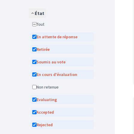
État
Tout
En attente de réponse
Retirée
Soumis au vote
En cours d'évaluation
Non retenue
Evaluating
Accepted
Rejected