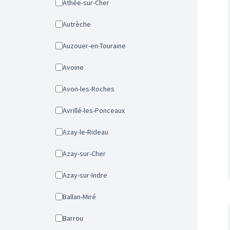
Athée-sur-Cher
Autrèche
Auzouer-en-Touraine
Avoine
Avon-les-Roches
Avrillé-les-Ponceaux
Azay-le-Rideau
Azay-sur-Cher
Azay-sur-Indre
Ballan-Miré
Barrou