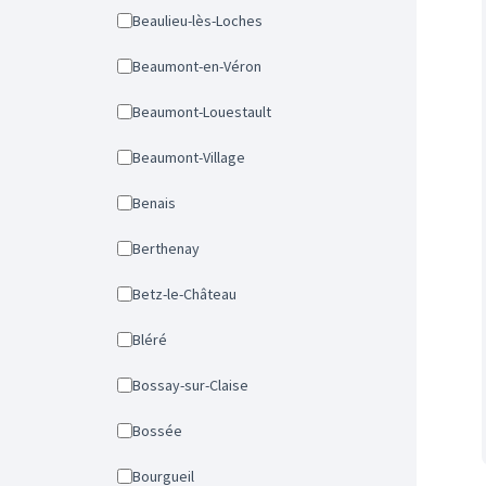
Beaulieu-lès-Loches
Beaumont-en-Véron
Beaumont-Louestault
Beaumont-Village
Benais
Berthenay
Betz-le-Château
Bléré
Bossay-sur-Claise
Bossée
Bourgueil