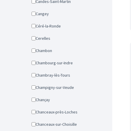
Candes-Saint-Martin
Cangey
Céré-la-Ronde
Cerelles
Chambon
Chambourg-sur-Indre
Chambray-lès-Tours
Champigny-sur-Veude
Chançay
Chanceaux-près-Loches
Chanceaux-sur-Choisille