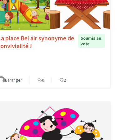
La place Bel air synonyme de
Soumis au
vote
onvivialité !
Baranger
0
2