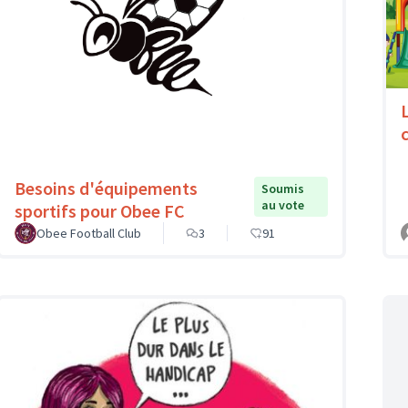
c
Besoins d'équipements
Soumis
au vote
sportifs pour Obee FC
Obee Football Club
3
91