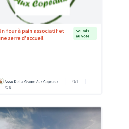
Un four à pain associatif et
Soumis
au vote
une serre d'accueil
Asso De La Graine Aux Copeaux
1
6