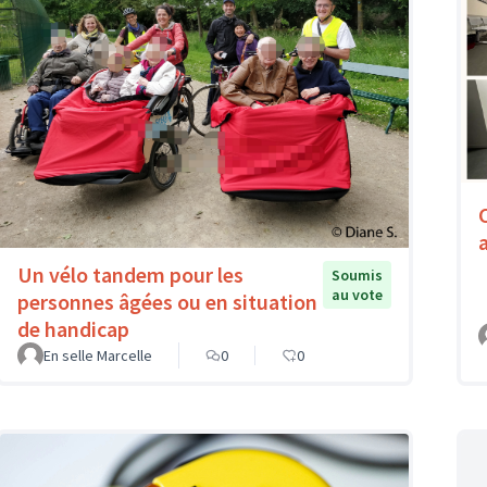
Un vélo tandem pour les
Soumis
au vote
personnes âgées ou en situation
de handicap
En selle Marcelle
0
0