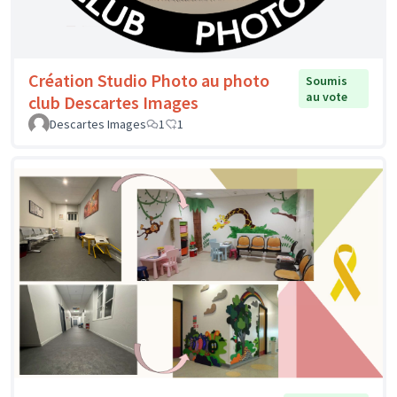
Création Studio Photo au photo
Soumis
au vote
club Descartes Images
Descartes Images
1
1