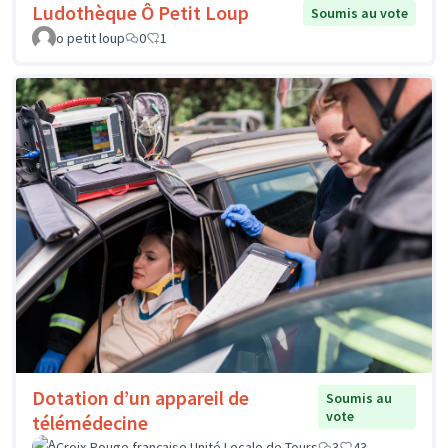
Ludothèque Ô Petit Loup
Soumis au vote
o petit loup
0
1
Dotation d’un appareil de
Soumis au
vote
télémédecine
Croix-Rouge française Unité Locale de Tours
3
43