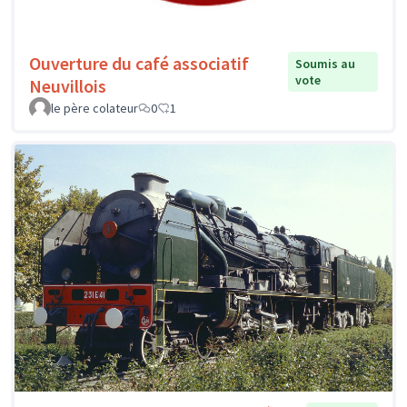
Ouverture du café associatif
Soumis au
vote
Neuvillois
le père colateur
0
1