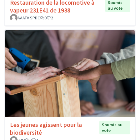
Restauration de la locomotive à
Soumis
au vote
vapeur 231E41 de 1938
AAATV SPDC
0
2
Les jeunes agissent pour la
Soumis au
vote
biodiversité