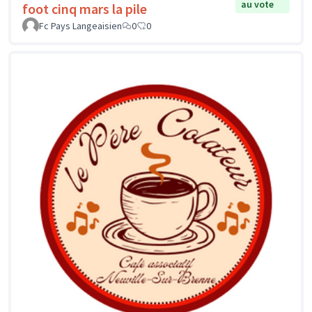
au vote
foot cinq mars la pile
Fc Pays Langeaisien
0
0