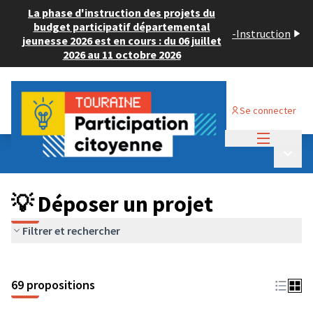
La phase d'instruction des projets du
budget participatif départemental
-
Instruction
jeunesse 2026 est en cours : du 06 juillet
2026 au 11 octobre 2026
Se connecter
Menu princi
Budget Participatif ADULTE 2024
/
Menu p
💡 Déposer un projet
💡 Déposer un projet
Filtrer et rechercher
69 propositions