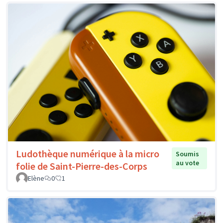
Ludothèque numérique à la micro
Soumis
au vote
folie de Saint-Pierre-des-Corps
Elène
0
1