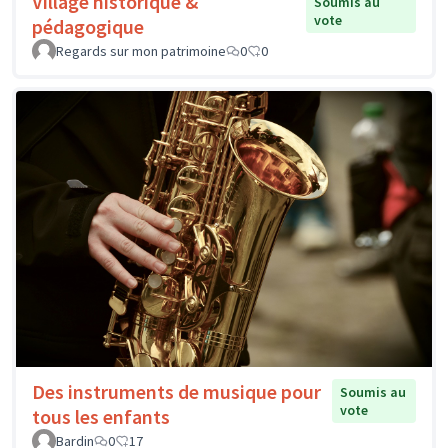
Village historique &
Soumis au
vote
pédagogique
Regards sur mon patrimoine
0
0
Des instruments de musique pour
Soumis au
vote
tous les enfants
Bardin
0
17