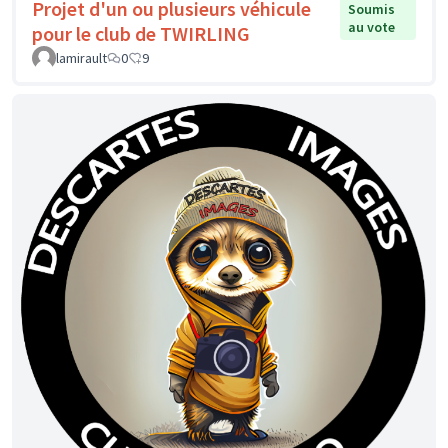
Projet d'un ou plusieurs véhicule
Soumis
au vote
pour le club de TWIRLING
lamirault
0
9