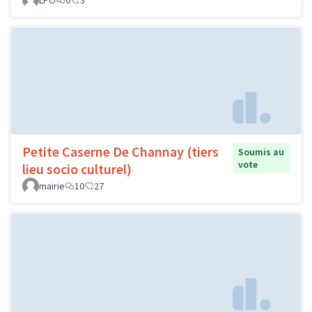
LPO
0
3
Petite Caserne De Channay (tiers
Soumis au
vote
lieu socio culturel)
mairie
10
27