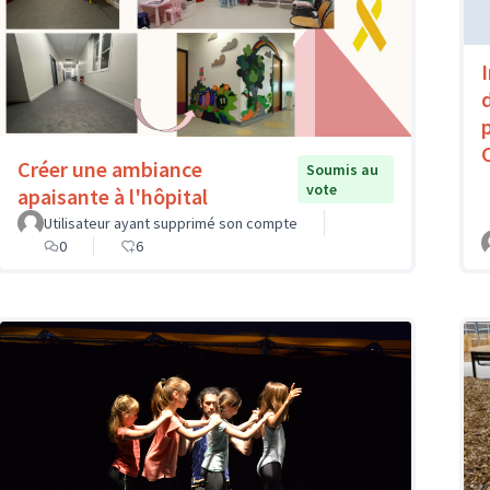
Créer une ambiance
Soumis au
vote
apaisante à l'hôpital
Utilisateur ayant supprimé son compte
0
6