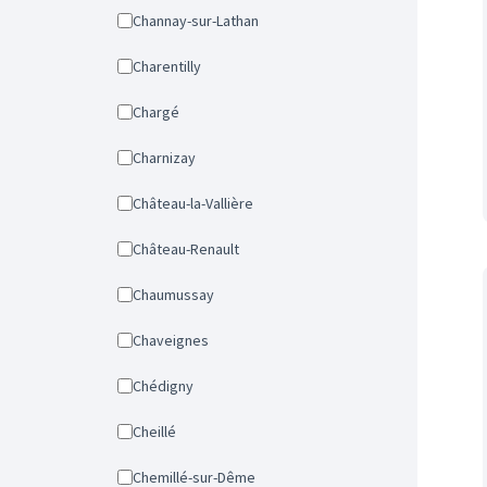
Channay-sur-Lathan
Charentilly
Chargé
Charnizay
Château-la-Vallière
Château-Renault
Chaumussay
Chaveignes
Chédigny
Cheillé
Chemillé-sur-Dême