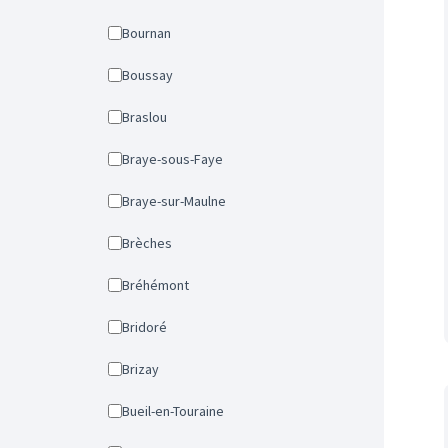
Bournan
Boussay
Braslou
Braye-sous-Faye
Braye-sur-Maulne
Brèches
Bréhémont
Bridoré
Brizay
Bueil-en-Touraine