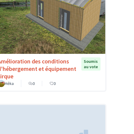
Amélioration des conditions
Soumis
au vote
d'hébergement et équipement
cirque
Héka
0
0