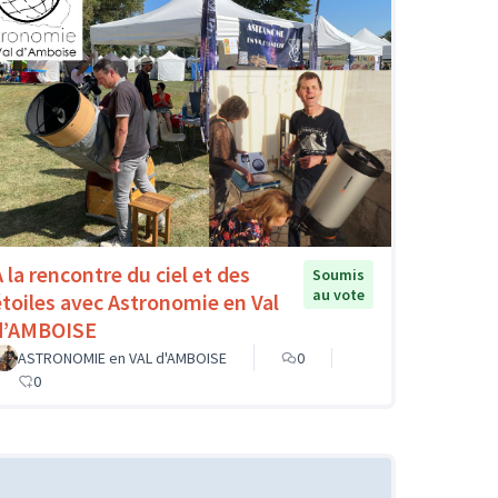
A la rencontre du ciel et des
Soumis
au vote
étoiles avec Astronomie en Val
d’AMBOISE
ASTRONOMIE en VAL d'AMBOISE
0
0