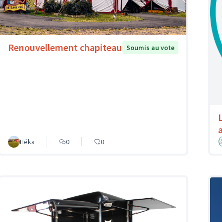
Renouvellement chapiteau
Soumis au vote
a
Héka
0
0