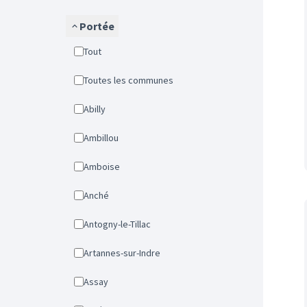
Portée
Tout
Toutes les communes
Abilly
Ambillou
Amboise
Anché
Antogny-le-Tillac
Artannes-sur-Indre
Assay