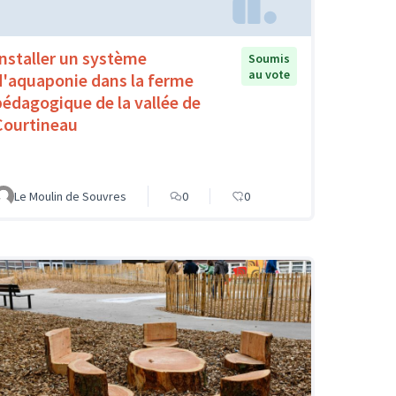
Installer un système
Soumis
au vote
d'aquaponie dans la ferme
pédagogique de la vallée de
Courtineau
Le Moulin de Souvres
0
0