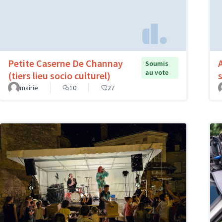
Petite Caserne De Channay
Soumis
au vote
(tiers lieu socio culturel)
mairie
10
27