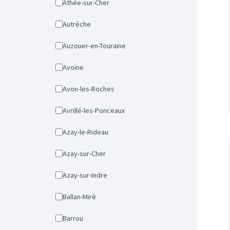
Athée-sur-Cher
Autrèche
Auzouer-en-Touraine
Avoine
Avon-les-Roches
Avrillé-les-Ponceaux
Azay-le-Rideau
Azay-sur-Cher
Azay-sur-Indre
Ballan-Miré
Barrou