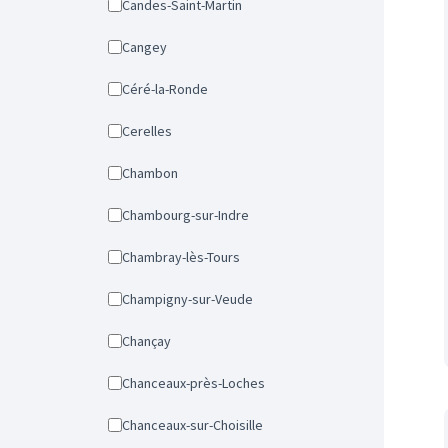
Candes-Saint-Martin
Cangey
Céré-la-Ronde
Cerelles
Chambon
Chambourg-sur-Indre
Chambray-lès-Tours
Champigny-sur-Veude
Chançay
Chanceaux-près-Loches
Chanceaux-sur-Choisille