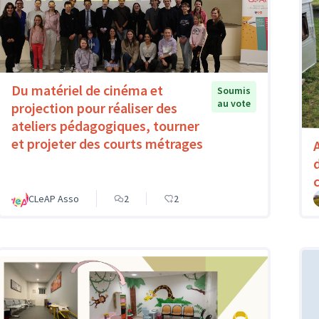
Du matériel de cinéma et
Soumis
au vote
projection pour réaliser des
ateliers pédagogiques, tourner
et projeter des courts métrages
CLeAP Asso
2
2