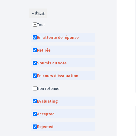
État
Tout
En attente de réponse
Retirée
Soumis au vote
En cours d'évaluation
Non retenue
Evaluating
Accepted
Rejected