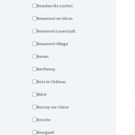
Beaulieu-lès-Loches
Beaumont-en-Véron
Beaumont-Louestault
Beaumont-Village
Benais
Berthenay
Betz-le-Château
Bléré
Bossay-sur-Claise
Bossée
Bourgueil