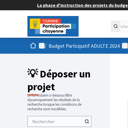
La phase d'instruction des projets du budget
Accueil
Menu principal
Me
/
Budget Participatif ADULTE 2024
💡 Déposer un
projet
Le formulaire ci-dessous filtre
dynamiquement les résultats de la
recherche lorsque les conditions de
recherche sont modifiées.