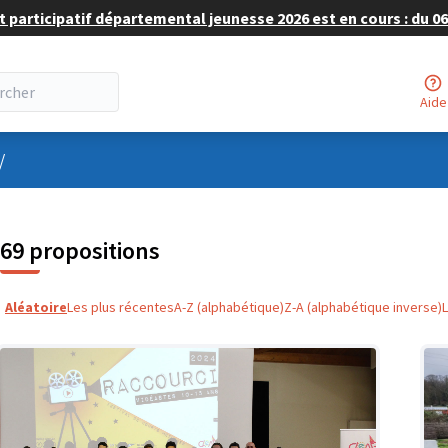
 participatif départemental jeunesse 2026 est en cours : du 06 
Aide
nu utilisateur
/
69 propositions
Aléatoire
Les plus récentes
A-Z (alphabétique)
Z-A (alphabétique inverse)