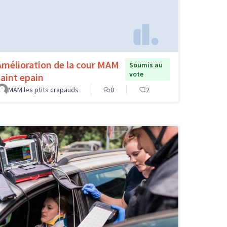
Amélioration de la cour MAM
Soumis au
vote
saint epain
MAM les ptits crapauds
0
2