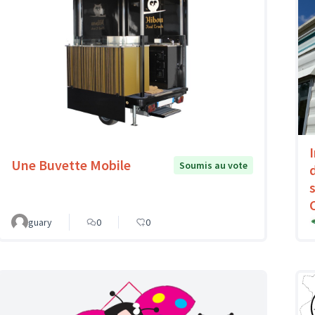
Une Buvette Mobile
Soumis au vote
guary
0
0