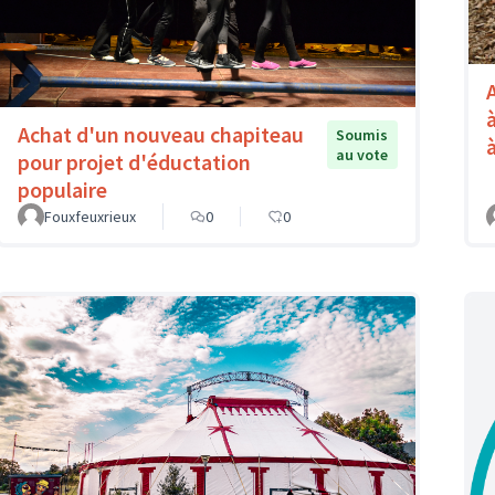
Achat d'un nouveau chapiteau
Soumis
au vote
pour projet d'éductation
populaire
Fouxfeuxrieux
0
0