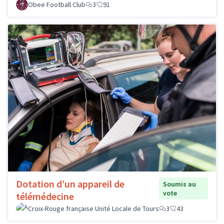
Obee Football Club
3
91
Dotation d’un appareil de
Soumis au
vote
télémédecine
Croix-Rouge française Unité Locale de Tours
3
43