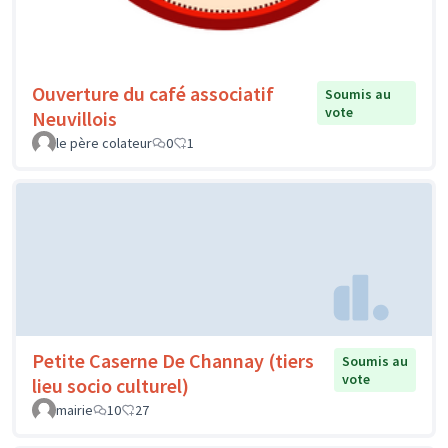
Ouverture du café associatif
Soumis au
vote
Neuvillois
le père colateur
0
1
Petite Caserne De Channay (tiers
Soumis au
vote
lieu socio culturel)
mairie
10
27