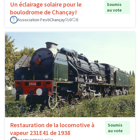
Un éclairage solaire pour le
Soumis
au vote
boulodrome de Chançay!
Association FestiChançay
0
0
Restauration de la locomotive à
Soumis
au vote
vapeur 231E41 de 1938