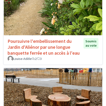
Poursuivre l'embellissement du
Soumis
au vote
Jardin d'Aliénor par une longue
banquette ferrée et un accès à l'eau
Louise-Adèle
2
3