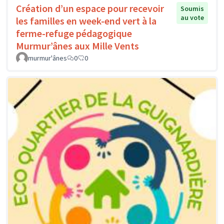
Création d’un espace pour recevoir
Soumis
au vote
les familles en week-end vert à la
ferme-refuge pédagogique
Murmur’ânes aux Mille Vents
murmur'ânes
0
0