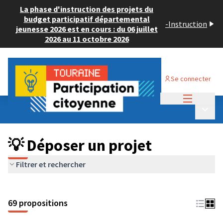
La phase d'instruction des projets du
budget participatif départemental
-
Instruction
jeunesse 2026 est en cours : du 06 juillet
2026 au 11 octobre 2026
Se connecter
Menu princi
Budget Participatif ADULTE 2024
/
Menu p
💡 Déposer un projet
💡 Déposer un projet
Filtrer et rechercher
69 propositions