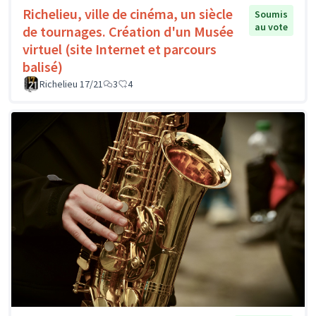
Richelieu, ville de cinéma, un siècle
Soumis
au vote
de tournages. Création d'un Musée
virtuel (site Internet et parcours
balisé)
Richelieu 17/21
3
4