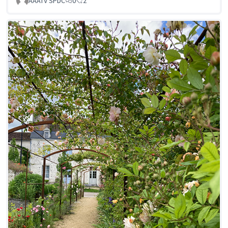
AAATV SPDC
0
2