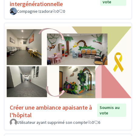
vote
intergénérationnelle
Compagnie Izadora
0
0
Créer une ambiance apaisante à
Soumis au
vote
l'hôpital
Utilisateur ayant supprimé son compte
0
6