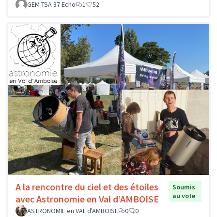
GEM TSA 37 Echo
1
52
A la rencontre du ciel et des étoiles
Soumis
au vote
avec Astronomie en Val d’AMBOISE
ASTRONOMIE en VAL d'AMBOISE
0
0