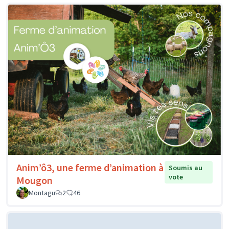
Anim’ô3, une ferme d’animation à
Soumis au
vote
Mougon
Montagu
2
46