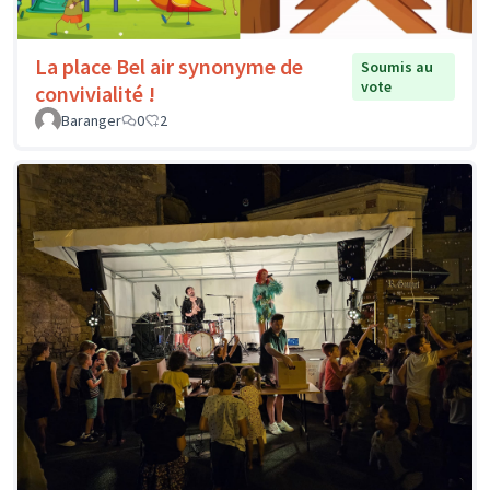
La place Bel air synonyme de
Soumis au
vote
convivialité !
Baranger
0
2