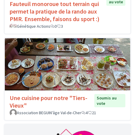
au vote
Fauteuil monoroue tout terrain qui
permet la pratique de la rando aux
PMR. Ensemble, faisons du sport :)
Génétique Actions
0
3
Une cuisine pour notre "Tiers-
Soumis au
vote
Vieux"
Association BEGUIN'âge Val-de-Cher
4
21