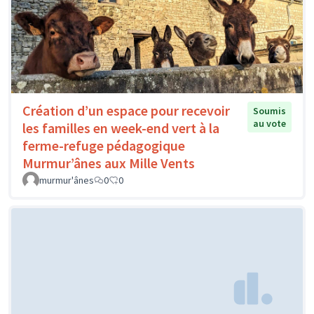
Création d’un espace pour recevoir
Soumis
au vote
les familles en week-end vert à la
ferme-refuge pédagogique
Murmur’ânes aux Mille Vents
murmur'ânes
0
0