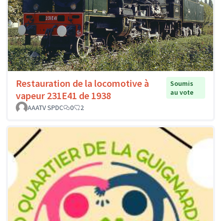
Restauration de la locomotive à
Soumis
au vote
vapeur 231E41 de 1938
AAATV SPDC
0
2