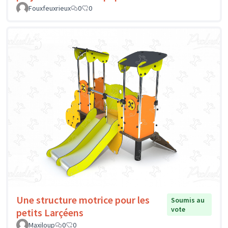
Fouxfeuxrieux
0
0
Une structure motrice pour les
Soumis au
vote
petits Larçéens
Maxiloup
0
0