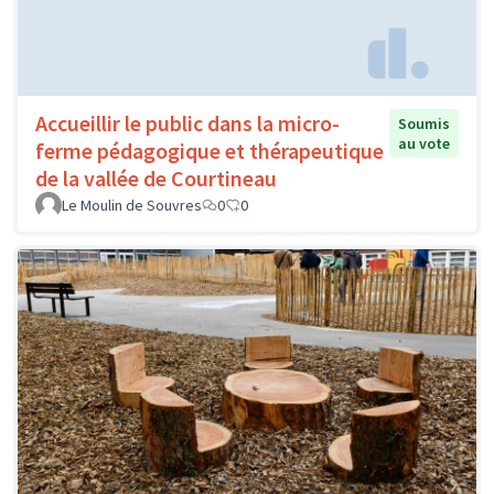
Accueillir le public dans la micro-
Soumis
au vote
ferme pédagogique et thérapeutique
de la vallée de Courtineau
Le Moulin de Souvres
0
0