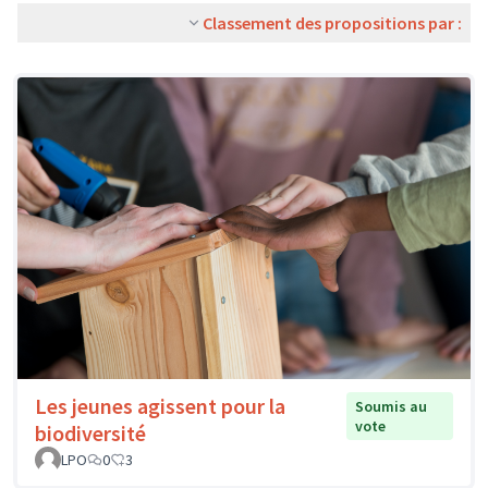
Classement des propositions par :
Les jeunes agissent pour la
Soumis au
vote
biodiversité
LPO
0
3