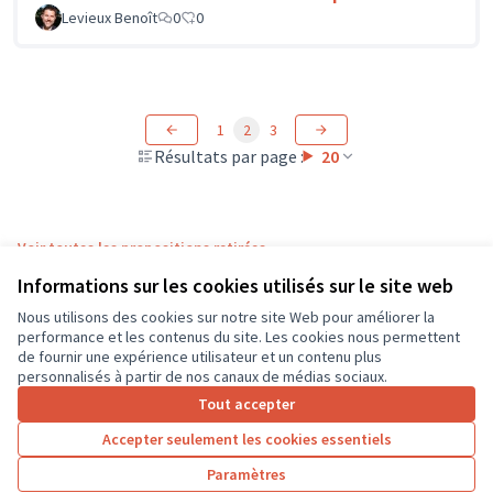
Levieux Benoît
0
0
1
2
3
Résultats par page :
20
Voir toutes les propositions retirées
Informations sur les cookies utilisés sur le site web
Nous utilisons des cookies sur notre site Web pour améliorer la
Conditions d'utilisation
performance et les contenus du site. Les cookies nous permettent
Paramètres des cookies
de fournir une expérience utilisateur et un contenu plus
CD37 sur X
CD37 sur Facebook
CD37 sur Instagram
CD37 sur YouTube
personnalisés à partir de nos canaux de médias sociaux.
(Lien externe)
(Lien externe)
(Lien externe)
(Lien externe)
Tout accepter
Accepter seulement les cookies essentiels
Licence Cre
(Lien extern
Paramètres
(Lien externe)
Site réalisé grâce au
logiciel libre Decidim
.