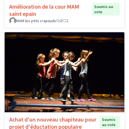
Amélioration de la cour MAM
Soumis au
vote
saint epain
MAM les ptits crapauds
0
2
Achat d'un nouveau chapiteau pour
Soumis
au vote
projet d'éductation populaire