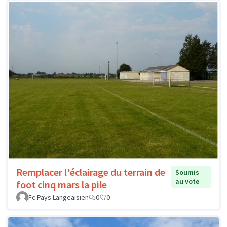
Remplacer l'éclairage du terrain de
Soumis
au vote
foot cinq mars la pile
Fc Pays Langeaisien
0
0