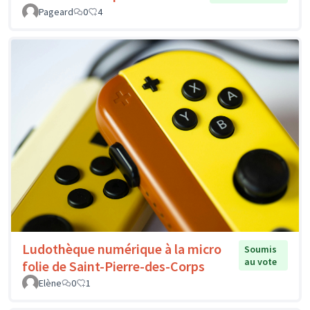
Pageard
0
4
Ludothèque numérique à la micro
Soumis
au vote
folie de Saint-Pierre-des-Corps
Elène
0
1