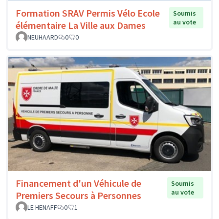
Formation SRAV Permis Vélo Ecole
Soumis
au vote
élémentaire La Ville aux Dames
NEUHAARD
0
0
Financement d'un Véhicule de
Soumis
au vote
Premiers Secours à Personnes
LE HENAFF
0
1