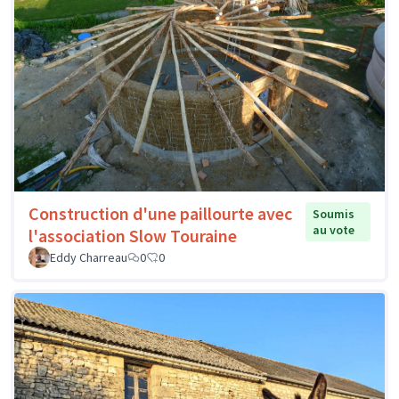
Construction d'une paillourte avec
Soumis
au vote
l'association Slow Touraine
Eddy Charreau
0
0