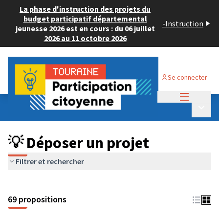
La phase d'instruction des projets du
budget participatif départemental
-
Instruction
jeunesse 2026 est en cours : du 06 juillet
2026 au 11 octobre 2026
Se connecter
Menu princi
Budget Participatif ADULTE 2024
/
Menu p
💡 Déposer un projet
💡 Déposer un projet
Filtrer et rechercher
69 propositions