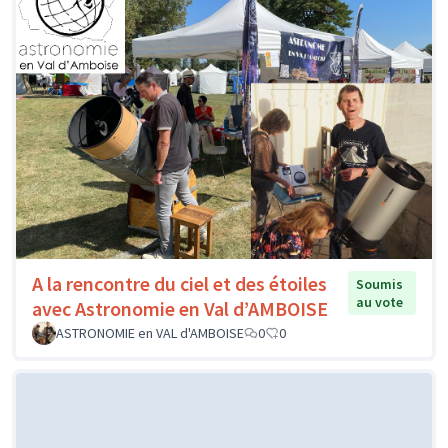
A la rencontre du ciel et des étoiles
Soumis
au vote
avec Astronomie en Val d’AMBOISE
ASTRONOMIE en VAL d'AMBOISE
0
0