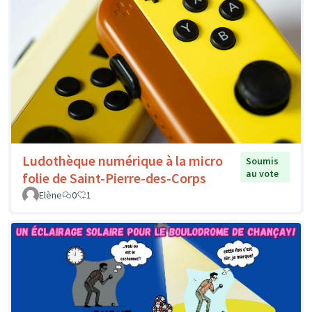
Ludothèque numérique à la micro
Soumis
au vote
folie de Saint-Pierre-des-Corps
Elène
0
1