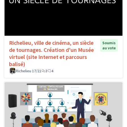
Richelieu, ville de cinéma, un siècle
Soumis
au vote
de tournages. Création d'un Musée
virtuel (site Internet et parcours
balisé)
Richelieu 17/21
3
4