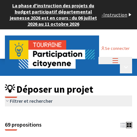
La phase d'instruction des projets du
budget participatif départemental
-
Instruction
jeunesse 2026 est en cours : du 06 juillet
2026 au 11 octobre 2026
Se connecter
Menu princi
Budget Participatif ADULTE 2024
/
Menu p
💡 Déposer un projet
💡 Déposer un projet
Filtrer et rechercher
69 propositions