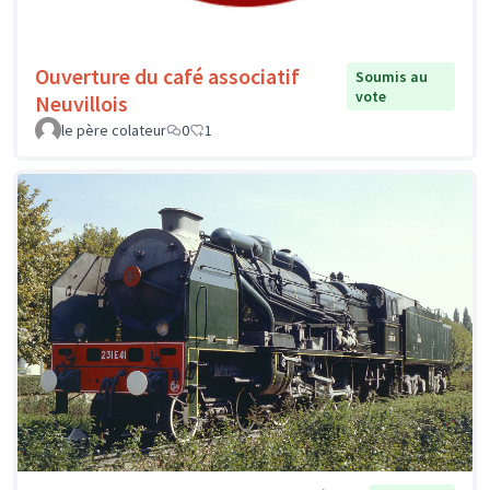
Ouverture du café associatif
Soumis au
vote
Neuvillois
le père colateur
0
1