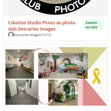
Création Studio Photo au photo
Soumis
au vote
club Descartes Images
Descartes Images
1
1