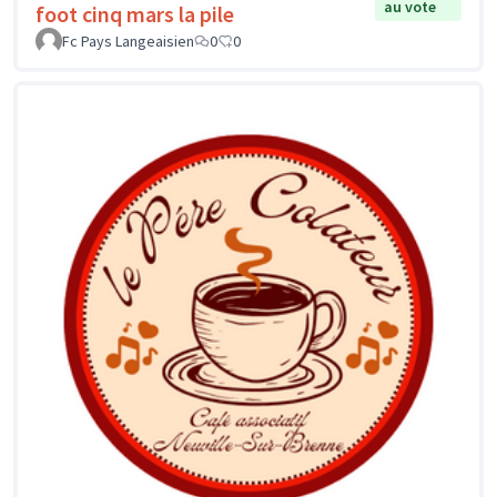
au vote
foot cinq mars la pile
Fc Pays Langeaisien
0
0