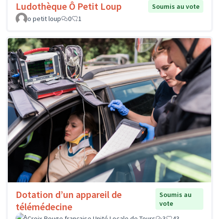
Ludothèque Ô Petit Loup
Soumis au vote
o petit loup
0
1
Dotation d’un appareil de
Soumis au
vote
télémédecine
Croix-Rouge française Unité Locale de Tours
3
43