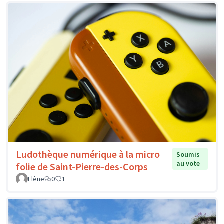
Ludothèque numérique à la micro
Soumis
au vote
folie de Saint-Pierre-des-Corps
Elène
0
1