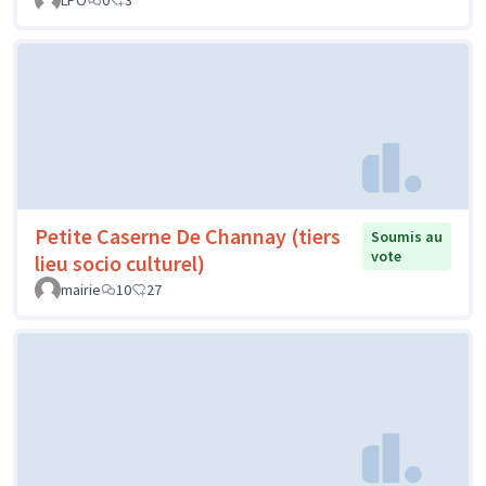
LPO
0
3
Petite Caserne De Channay (tiers
Soumis au
vote
lieu socio culturel)
mairie
10
27