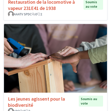
Restauration de la locomotive à
Soumis
au vote
vapeur 231E41 de 1938
AAATV SPDC
0
2
Les jeunes agissent pour la
Soumis au
vote
biodiversité