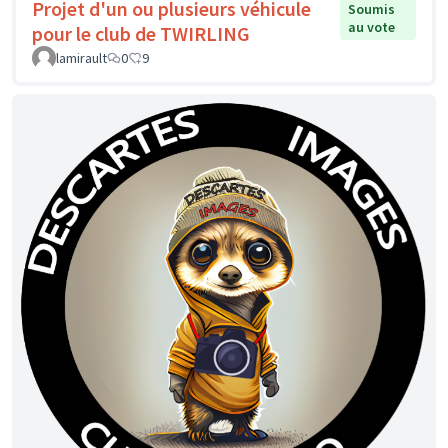
Projet d'un ou plusieurs véhicule
Soumis
au vote
pour le club de TWIRLING
lamirault
0
9