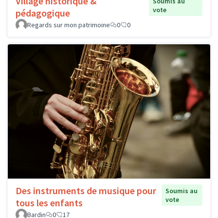
Village historique &
Soumis au
vote
pédagogique
Regards sur mon patrimoine
0
0
Des instruments de musique pour
Soumis au
vote
tous les enfants
Bardin
0
17