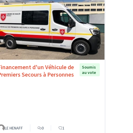
Financement d'un Véhicule de
Soumis
au vote
Premiers Secours à Personnes
LE HENAFF
0
1