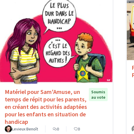
Matériel pour Sam'Amuse, un
Soumis
au vote
temps de répit pour les parents,
en créant des activités adaptées
pour les enfants en situation de
handicap
Levieux Benoît
0
0