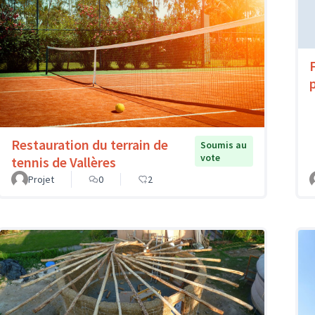
Restauration du terrain de
Soumis au
vote
tennis de Vallères
Projet
0
2