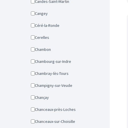
Candes-Saint-Martin
Cangey
Céré-la-Ronde
Cerelles
Chambon
Chambourg-sur-Indre
Chambray-lès-Tours
Champigny-sur-Veude
Chançay
Chanceaux-près-Loches
Chanceaux-sur-Choisille