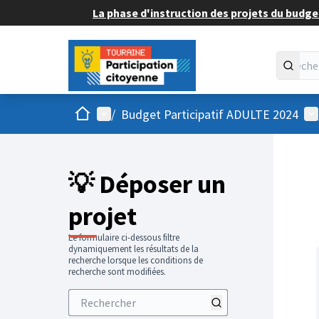
La phase d'instruction des projets du budget
Accueil
Menu principal
Me
/
Budget Participatif ADULTE 2024
💡 Déposer un
projet
Le formulaire ci-dessous filtre
dynamiquement les résultats de la
recherche lorsque les conditions de
recherche sont modifiées.