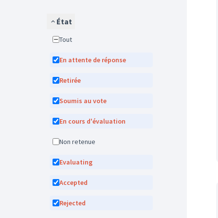
État
Tout
En attente de réponse
Retirée
Soumis au vote
En cours d'évaluation
Non retenue
Evaluating
Accepted
Rejected