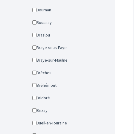
Bournan
Boussay
Braslou
Braye-sous-Faye
Braye-sur-Maulne
Brèches
Bréhémont
Bridoré
Brizay
Bueil-en-Touraine