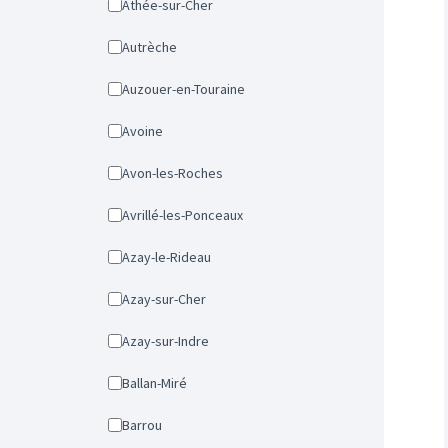
Athée-sur-Cher
Autrèche
Auzouer-en-Touraine
Avoine
Avon-les-Roches
Avrillé-les-Ponceaux
Azay-le-Rideau
Azay-sur-Cher
Azay-sur-Indre
Ballan-Miré
Barrou