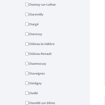
Channay-sur-Lathan
Charentilly
Chargé
Charnizay
Château-la-Vallière
Château-Renault
Chaumussay
Chaveignes
Chédigny
Cheillé
Chemillé-sur-Dême