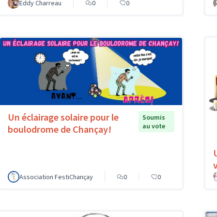
Eddy Charreau
0
0
Un éclairage solaire pour le
Soumis
au vote
boulodrome de Chançay!
v
Association FestiChançay
0
0