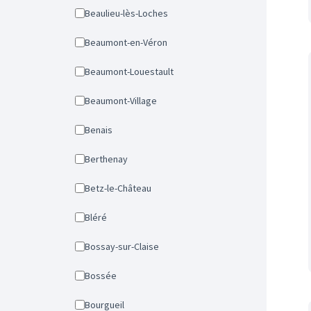
Beaulieu-lès-Loches
Beaumont-en-Véron
Beaumont-Louestault
Beaumont-Village
Benais
Berthenay
Betz-le-Château
Bléré
Bossay-sur-Claise
Bossée
Bourgueil