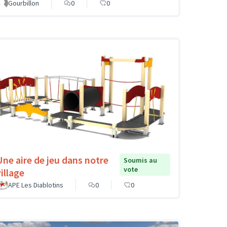
Gourbillon
0
0
Une aire de jeu dans notre
Soumis au
vote
illage
APE Les Diablotins
0
0