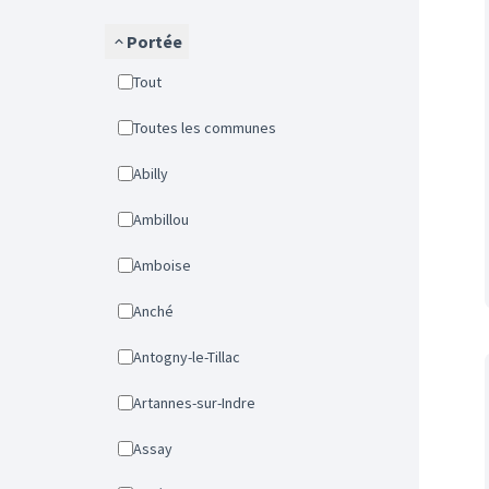
Portée
Tout
Toutes les communes
Abilly
Ambillou
Amboise
Anché
Antogny-le-Tillac
Artannes-sur-Indre
Assay