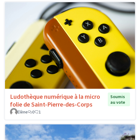
Ludothèque numérique à la micro
Soumis
au vote
folie de Saint-Pierre-des-Corps
Elène
0
1