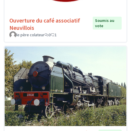
Ouverture du café associatif
Soumis au
vote
Neuvillois
le père colateur
0
1