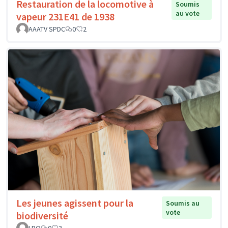
Restauration de la locomotive à
Soumis
au vote
vapeur 231E41 de 1938
AAATV SPDC
0
2
Les jeunes agissent pour la
Soumis au
vote
biodiversité