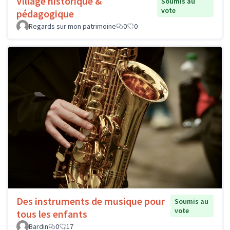
Village historique &
Soumis au
vote
pédagogique
Regards sur mon patrimoine
0
0
Des instruments de musique pour
Soumis au
vote
tous les enfants
Bardin
0
17