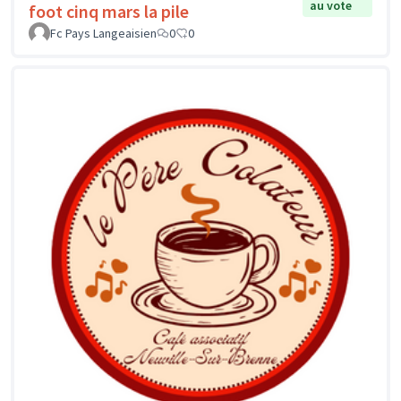
au vote
foot cinq mars la pile
Fc Pays Langeaisien
0
0