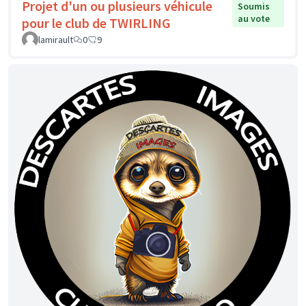
Projet d'un ou plusieurs véhicule
Soumis
au vote
pour le club de TWIRLING
lamirault
0
9