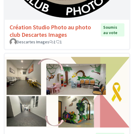
Création Studio Photo au photo
Soumis
au vote
club Descartes Images
Descartes Images
1
1