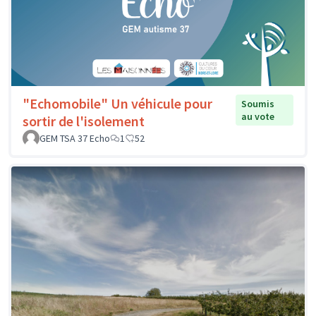
"Echomobile" Un véhicule pour
Soumis
au vote
sortir de l'isolement
GEM TSA 37 Echo
1
52