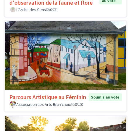
au vote
d'observation de la faune et flore
L'Arche des Sens
0
1
Parcours Artistique au Féminin
Soumis au vote
Association Les Arts Bran'choix
0
0