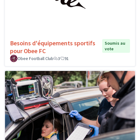
Besoins d'équipements sportifs
Soumis au
vote
pour Obee FC
Obee Football Club
3
91