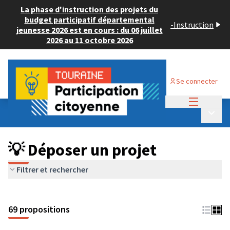
La phase d'instruction des projets du
budget participatif départemental
-
Instruction
jeunesse 2026 est en cours : du 06 juillet
2026 au 11 octobre 2026
Se connecter
Menu princi
Budget Participatif ADULTE 2024
/
Menu p
💡 Déposer un projet
💡 Déposer un projet
Filtrer et rechercher
69 propositions