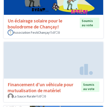
Un éclairage solaire pour le
Soumis
au vote
boulodrome de Chançay!
Association FestiChançay
0
0
Financement d'un véhicule pour
Soumis
au vote
mutualisation de matériel
La Sauce Rurale
0
0