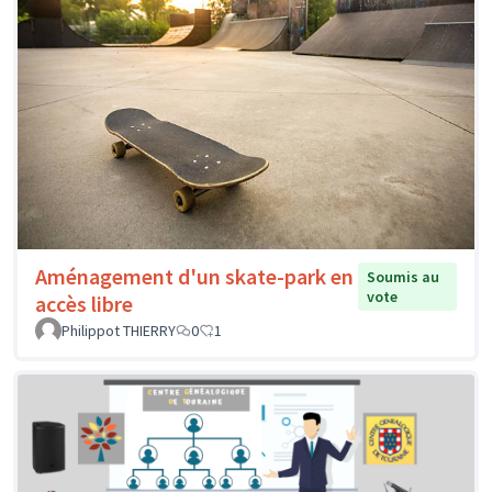
Aménagement d'un skate-park en
Soumis au
vote
accès libre
Philippot THIERRY
0
1