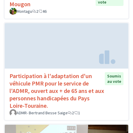
vote
Mougon
Montagu
2
46
Participation à l'adaptation d'un
Soumis
au vote
véhicule PMR pour le service de
l'ADMR, ouvert aux + de 65 ans et aux
personnes handicapées du Pays
Loire-Touraine.
ADMR- Bertrand Besse Saige
2
1