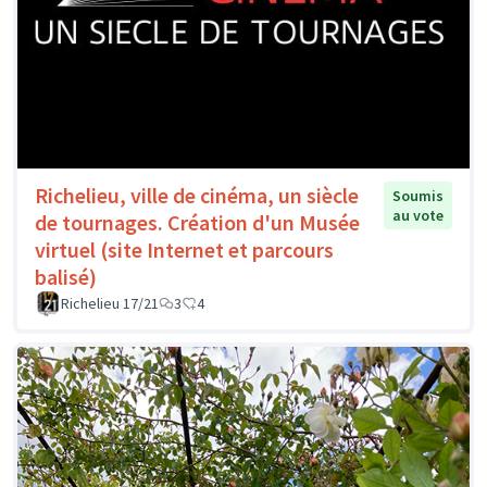
Richelieu, ville de cinéma, un siècle
Soumis
au vote
de tournages. Création d'un Musée
virtuel (site Internet et parcours
balisé)
Richelieu 17/21
3
4