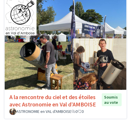
A la rencontre du ciel et des étoiles
Soumis
au vote
avec Astronomie en Val d’AMBOISE
ASTRONOMIE en VAL d'AMBOISE
0
0