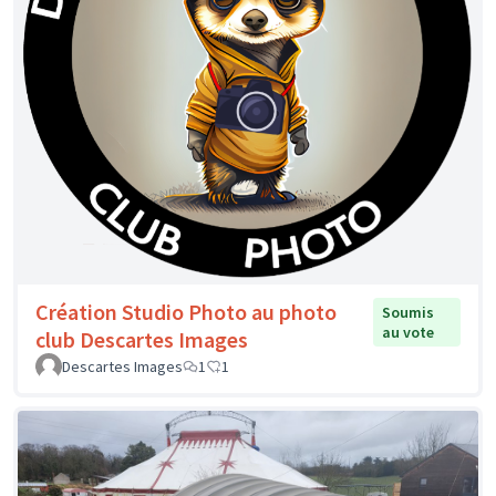
Création Studio Photo au photo
Soumis
au vote
club Descartes Images
Descartes Images
1
1