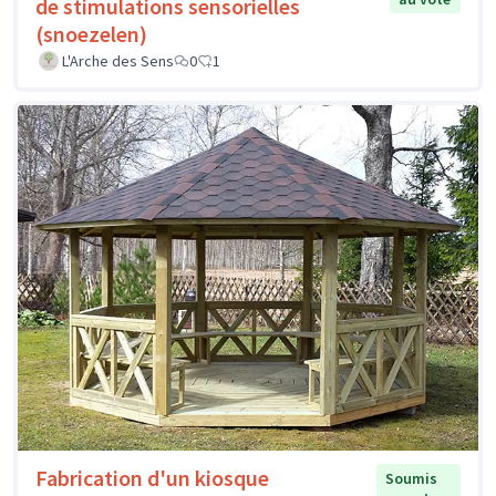
de stimulations sensorielles
(snoezelen)
L'Arche des Sens
0
1
Fabrication d'un kiosque
Soumis