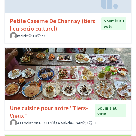
Petite Caserne De Channay (tiers
Soumis au
vote
lieu socio culturel)
mairie
10
27
Une cuisine pour notre "Tiers-
Soumis au
vote
Vieux"
Association BEGUIN'âge Val-de-Cher
4
21