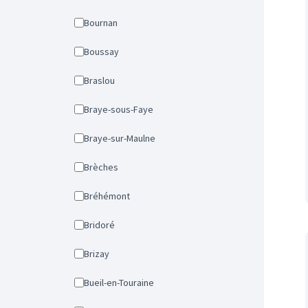
Bournan
Boussay
Braslou
Braye-sous-Faye
Braye-sur-Maulne
Brèches
Bréhémont
Bridoré
Brizay
Bueil-en-Touraine