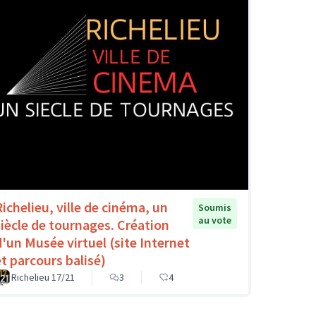
Richelieu, ville de cinéma, un
Soumis
au vote
siècle de tournages. Création
d'un Musée virtuel (site Internet
et parcours balisé)
Richelieu 17/21
3
4