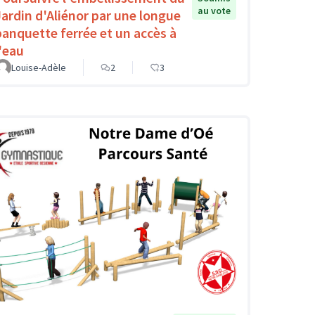
au vote
Jardin d'Aliénor par une longue
banquette ferrée et un accès à
l'eau
Louise-Adèle
2
3