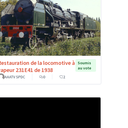
Restauration de la locomotive à
Soumis
au vote
vapeur 231E41 de 1938
AAATV SPDC
0
2