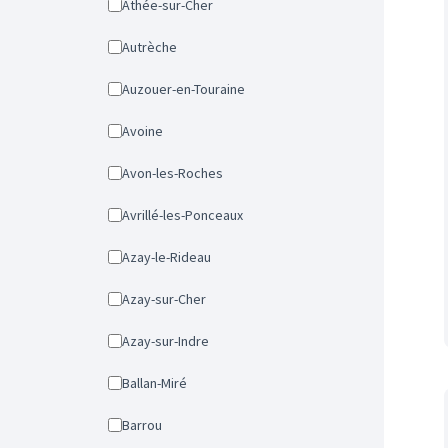
Athée-sur-Cher
Autrèche
Auzouer-en-Touraine
Avoine
Avon-les-Roches
Avrillé-les-Ponceaux
Azay-le-Rideau
Azay-sur-Cher
Azay-sur-Indre
Ballan-Miré
Barrou