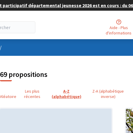
 participatif départemental jeunesse 2026 est en cours : du 06 
Aide - Plus
d'informations
nu utilisateur
/
69 propositions
Les plus
A-Z
Z-A (alphabétique
Aléatoire
récentes
(alphabétique)
inverse)