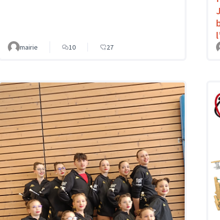
mairie
10
27