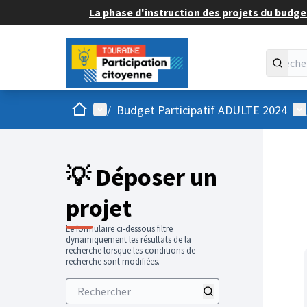
La phase d'instruction des projets du budget
Accueil
Menu principal
Me
/
Budget Participatif ADULTE 2024
💡 Déposer un
projet
Le formulaire ci-dessous filtre
dynamiquement les résultats de la
recherche lorsque les conditions de
recherche sont modifiées.