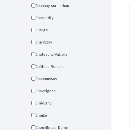
Channay-sur-Lathan
Charentilly
Chargé
Charnizay
Château-la-Vallière
Château-Renault
Chaumussay
Chaveignes
Chédigny
Cheillé
Chemillé-sur-Dême