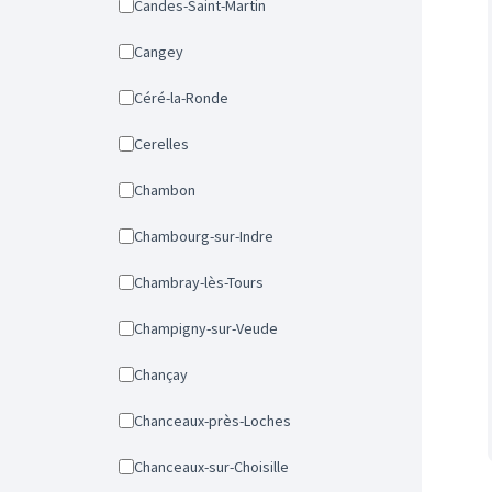
Candes-Saint-Martin
Cangey
Céré-la-Ronde
Cerelles
Chambon
Chambourg-sur-Indre
Chambray-lès-Tours
Champigny-sur-Veude
Chançay
Chanceaux-près-Loches
Chanceaux-sur-Choisille