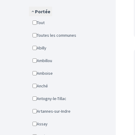
Portée
Tout
Toutes les communes
Abilly
Ambillou
Amboise
Anché
Antogny-le-Tillac
Artannes-sur-Indre
Assay