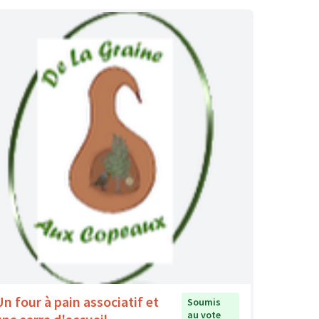
Un four à pain associatif et
Soumis
au vote