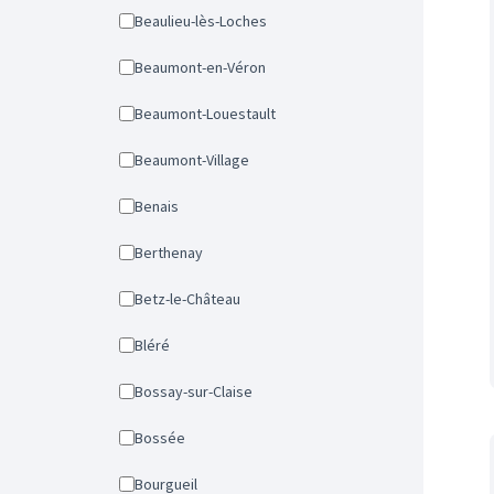
Beaulieu-lès-Loches
Beaumont-en-Véron
Beaumont-Louestault
Beaumont-Village
Benais
Berthenay
Betz-le-Château
Bléré
Bossay-sur-Claise
Bossée
Bourgueil