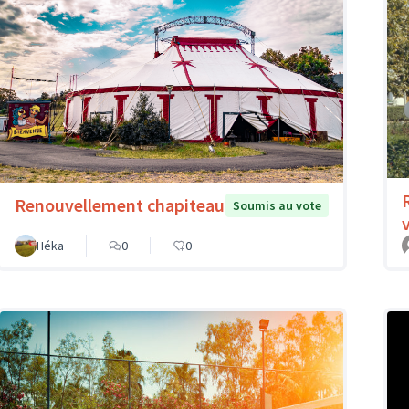
Renouvellement chapiteau
Soumis au vote
Héka
0
0