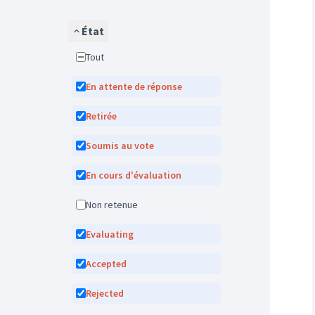
État
Tout
En attente de réponse
Retirée
Soumis au vote
En cours d'évaluation
Non retenue
Evaluating
Accepted
Rejected