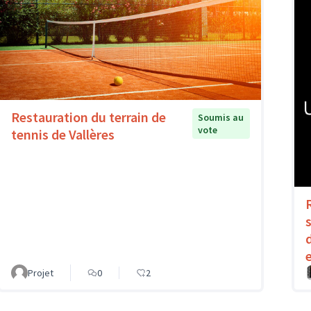
Restauration du terrain de
Soumis au
vote
tennis de Vallères
Projet
0
2