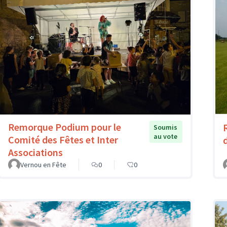
Remorque Podium pour le
Soumis
au vote
Comité des Fêtes et Inter
Associations
Vernou en Fête
0
0