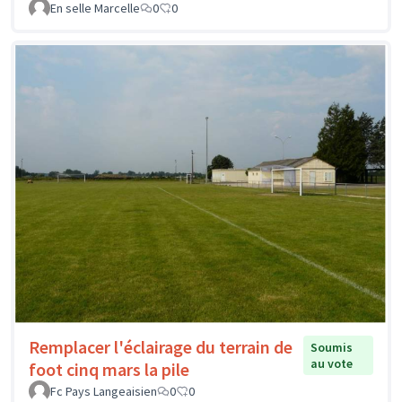
En selle Marcelle
0
0
Remplacer l'éclairage du terrain de
Soumis
au vote
foot cinq mars la pile
Fc Pays Langeaisien
0
0