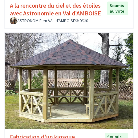
A la rencontre du ciel et des étoiles
Soumis
au vote
avec Astronomie en Val d’AMBOISE
ASTRONOMIE en VAL d'AMBOISE
0
0
Fabrication d'un kiosque
Soumis