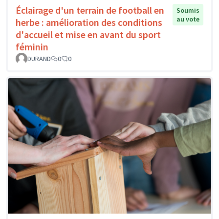
Éclairage d'un terrain de football en
Soumis
au vote
herbe : amélioration des conditions
d'accueil et mise en avant du sport
féminin
DURAND
0
0