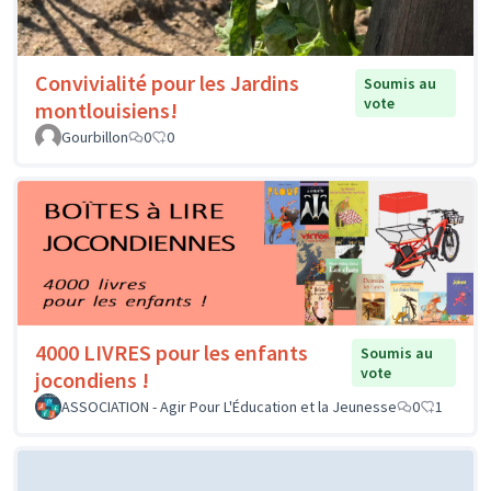
Convivialité pour les Jardins
Soumis au
vote
montlouisiens!
Gourbillon
0
0
4000 LIVRES pour les enfants
Soumis au
vote
jocondiens !
ASSOCIATION - Agir Pour L'Éducation et la Jeunesse
0
1