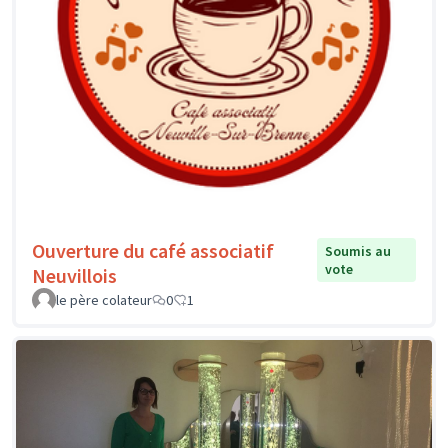
Ouverture du café associatif
Soumis au
vote
Neuvillois
le père colateur
0
1