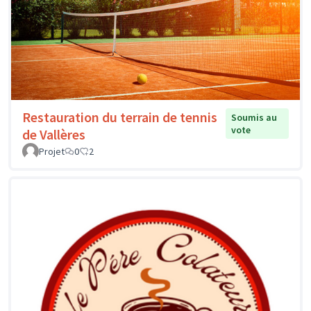
Restauration du terrain de tennis
Soumis au
vote
de Vallères
Projet
0
2