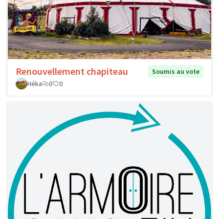
Renouvellement chapiteau
Soumis au vote
Héka
0
0