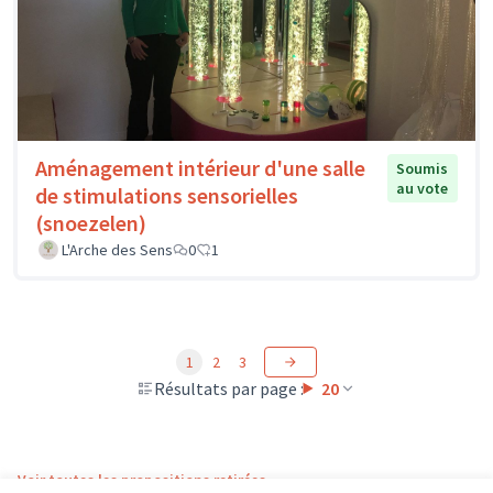
Aménagement intérieur d'une salle
Soumis
au vote
de stimulations sensorielles
(snoezelen)
L'Arche des Sens
0
1
1
2
3
Résultats par page :
20
Voir toutes les propositions retirées