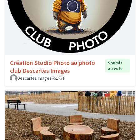
Création Studio Photo au photo
Soumis
au vote
club Descartes Images
Descartes Images
1
1