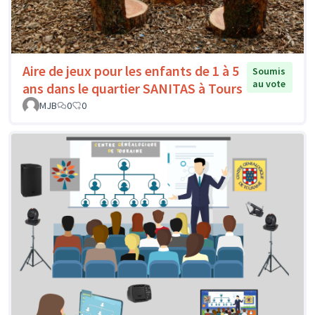
Aire de jeux pour les enfants de 1 à 5
Soumis
au vote
ans dans le quartier SANITAS à Tours
MJB
0
0