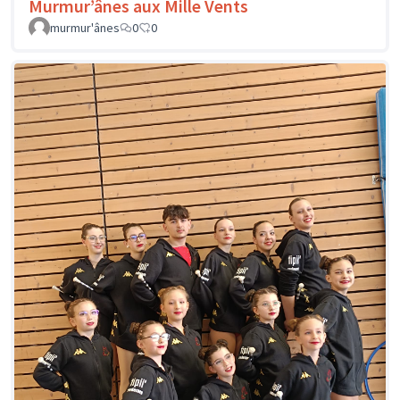
Murmur’ânes aux Mille Vents
murmur'ânes
0
0