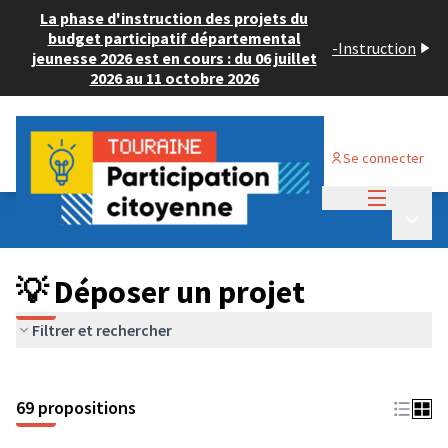
La phase d'instruction des projets du
budget participatif départemental
-
Instruction
jeunesse 2026 est en cours : du 06 juillet
2026 au 11 octobre 2026
Se connecter
Menu princi
Budget Participatif ADULTE 2024
/
Menu p
💡 Déposer un projet
💡 Déposer un projet
Filtrer et rechercher
69 propositions