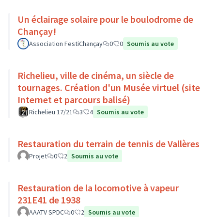
Un éclairage solaire pour le boulodrome de
Chançay!
Association FestiChançay
0
0
Soumis au vote
Richelieu, ville de cinéma, un siècle de
tournages. Création d'un Musée virtuel (site
Internet et parcours balisé)
Richelieu 17/21
3
4
Soumis au vote
Restauration du terrain de tennis de Vallères
Projet
0
2
Soumis au vote
Restauration de la locomotive à vapeur
231E41 de 1938
AAATV SPDC
0
2
Soumis au vote