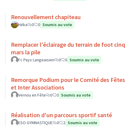
Renouvellement chapiteau
Héka
0
0
Soumis au vote
Remplacer l'éclairage du terrain de foot cinq
mars la pile
Fc Pays Langeaisien
0
0
Soumis au vote
Remorque Podium pour le Comité des Fêtes
et Inter Associations
Vernou en Fête
0
0
Soumis au vote
Réalisation d'un parcours sportif santé
ESO GYMNASTIQUE
0
2
Soumis au vote