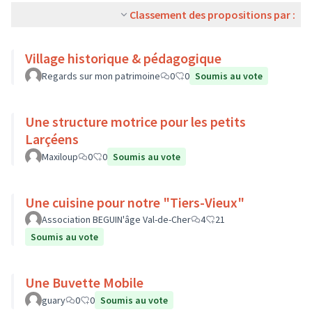
Classement des propositions par :
Village historique & pédagogique
Regards sur mon patrimoine
0
0
Soumis au vote
Une structure motrice pour les petits
Larçéens
Maxiloup
0
0
Soumis au vote
Une cuisine pour notre "Tiers-Vieux"
Association BEGUIN'âge Val-de-Cher
4
21
Soumis au vote
Une Buvette Mobile
guary
0
0
Soumis au vote