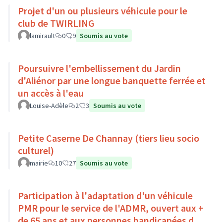
Projet d'un ou plusieurs véhicule pour le
club de TWIRLING
lamirault
0
9
Soumis au vote
Poursuivre l'embellissement du Jardin
d'Aliénor par une longue banquette ferrée et
un accès à l'eau
Louise-Adèle
2
3
Soumis au vote
Petite Caserne De Channay (tiers lieu socio
culturel)
mairie
10
27
Soumis au vote
Participation à l'adaptation d'un véhicule
PMR pour le service de l'ADMR, ouvert aux +
de 65 ans et aux personnes handicapées du