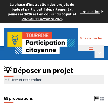
La phase d'instruction des projets du
budget participatif départemental
-
Instruction
jeunesse 2026 est en cours : du 06 juillet
2026 au 11 octobre 2026
Se connecter
Menu princi
Budget Participatif ADULTE 2024
/
Menu p
💡 Déposer un projet
💡 Déposer un projet
Filtrer et rechercher
69 propositions