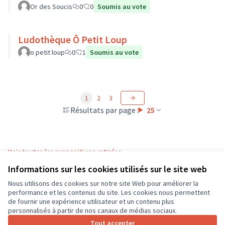
Or des Soucis
0
0
Soumis au vote
Ludothèque Ô Petit Loup
o petit loup
0
1
Soumis au vote
1
2
3
Résultats par page :
25
Voir toutes les propositions retirées
Informations sur les cookies utilisés sur le site web
Nous utilisons des cookies sur notre site Web pour améliorer la
Conditions d'utilisation
performance et les contenus du site. Les cookies nous permettent
Paramètres des cookies
de fournir une expérience utilisateur et un contenu plus
CD37 sur X
CD37 sur Facebook
CD37 sur Instagram
CD37 sur YouTube
personnalisés à partir de nos canaux de médias sociaux.
(Lien externe)
(Lien externe)
(Lien externe)
(Lien externe)
Tout accepter