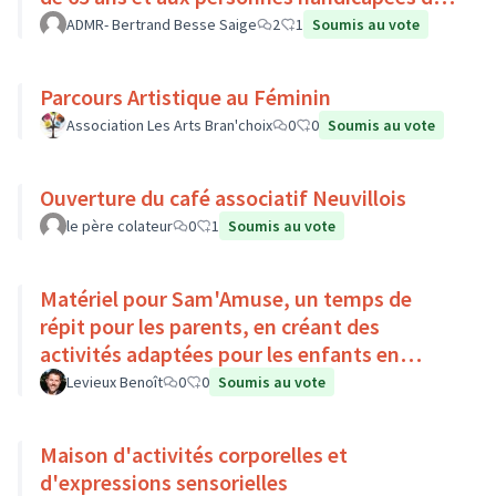
Pays Loire-Touraine.
ADMR- Bertrand Besse Saige
2
1
Soumis au vote
Parcours Artistique au Féminin
Association Les Arts Bran'choix
0
0
Soumis au vote
Ouverture du café associatif Neuvillois
le père colateur
0
1
Soumis au vote
Matériel pour Sam'Amuse, un temps de
répit pour les parents, en créant des
activités adaptées pour les enfants en
situation de handicap
Levieux Benoît
0
0
Soumis au vote
Maison d'activités corporelles et
d'expressions sensorielles