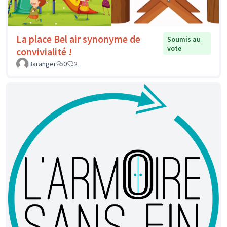
La place Bel air synonyme de
Soumis au
vote
convivialité !
Baranger
0
2