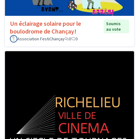
Un éclairage solaire pour le
Soumis
au vote
boulodrome de Chançay!
Association FestiChançay
0
0