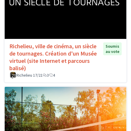
Richelieu, ville de cinéma, un siècle
Soumis
au vote
de tournages. Création d'un Musée
virtuel (site Internet et parcours
balisé)
Richelieu 17/21
3
4