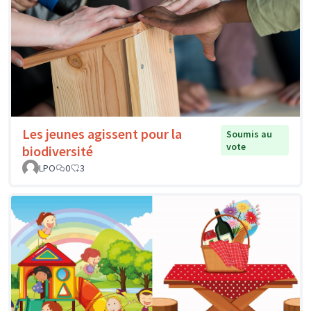
Les jeunes agissent pour la
Soumis au
vote
biodiversité
LPO
0
3