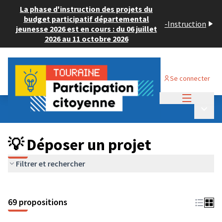
La phase d'instruction des projets du
budget participatif départemental
-
Instruction
jeunesse 2026 est en cours : du 06 juillet
2026 au 11 octobre 2026
Se connecter
Menu princi
Budget Participatif ADULTE 2024
/
Menu p
💡 Déposer un projet
💡 Déposer un projet
Filtrer et rechercher
69 propositions