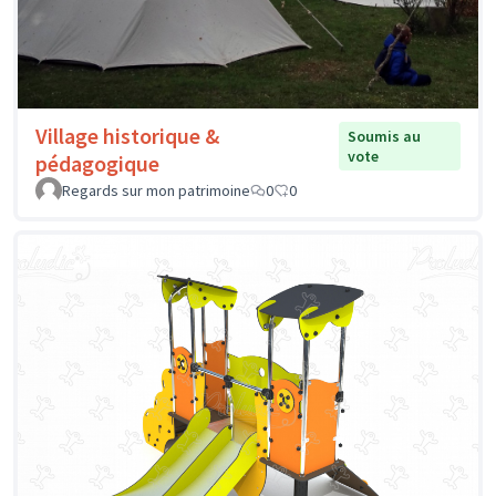
Village historique &
Soumis au
vote
pédagogique
Regards sur mon patrimoine
0
0