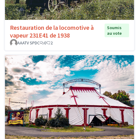
Restauration de la locomotive à
Soumis
au vote
vapeur 231E41 de 1938
AAATV SPDC
0
2