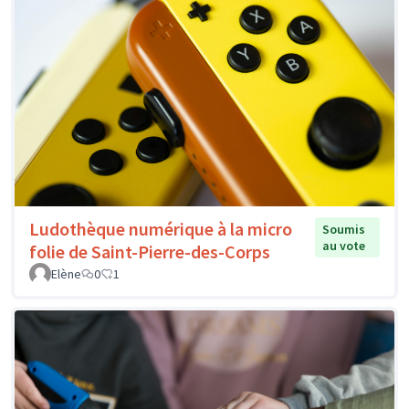
Ludothèque numérique à la micro
Soumis
au vote
folie de Saint-Pierre-des-Corps
Elène
0
1