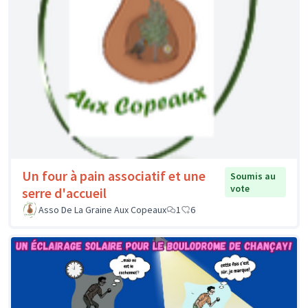
Un four à pain associatif et une
Soumis au
vote
serre d'accueil
Asso De La Graine Aux Copeaux
1
6