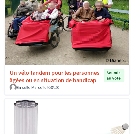
Un vélo tandem pour les personnes
Soumis
au vote
âgées ou en situation de handicap
En selle Marcelle
0
0