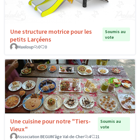
Une structure motrice pour les
Soumis au
vote
petits Larçéens
Maxiloup
0
0
Une cuisine pour notre "Tiers-
Soumis au
vote
Vieux"
Association BEGUIN'âge Val-de-Cher
4
21