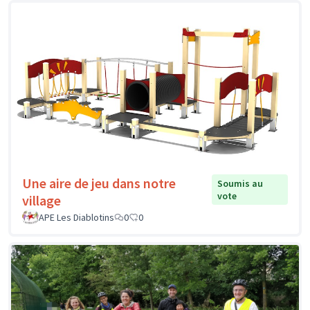
Une aire de jeu dans notre
Soumis au
vote
village
APE Les Diablotins
0
0