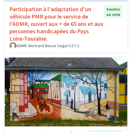
Participation à l'adaptation d'un
Soumis
au vote
véhicule PMR pour le service de
l'ADMR, ouvert aux + de 65 ans et aux
personnes handicapées du Pays
Loire-Touraine.
ADMR- Bertrand Besse Saige
2
1