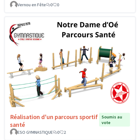
Vernou en Fête
0
0
Réalisation d'un parcours sportif
Soumis au
vote
santé
ESO GYMNASTIQUE
0
2