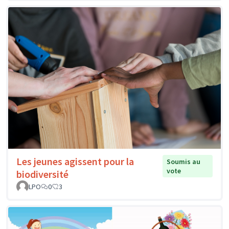
Les jeunes agissent pour la
Soumis au
vote
biodiversité
LPO
0
3