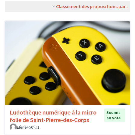
Classement des propositions par :
Ludothèque numérique à la micro
Soumis
au vote
folie de Saint-Pierre-des-Corps
Elène
0
1