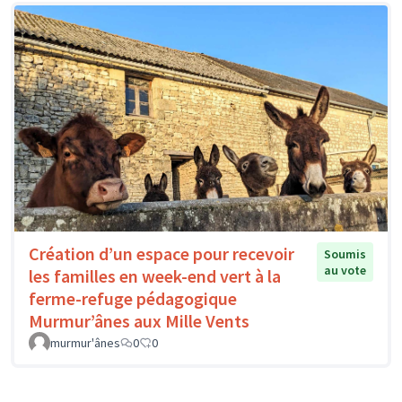
Création d’un espace pour recevoir
Soumis
au vote
les familles en week-end vert à la
ferme-refuge pédagogique
Murmur’ânes aux Mille Vents
murmur'ânes
0
0