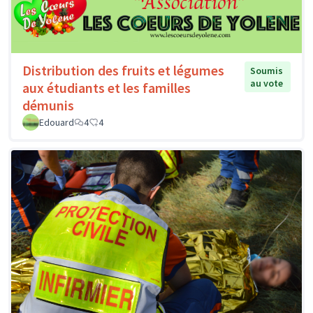
Distribution des fruits et légumes
Soumis
au vote
aux étudiants et les familles
démunis
Edouard
4
4