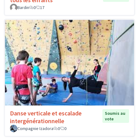
Bardin
0
17
Danse verticale et escalade
Soumis au
vote
intergénérationnelle
Compagnie Izadora
0
0