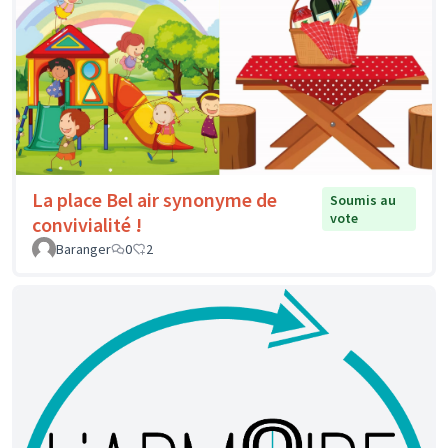
La place Bel air synonyme de
Soumis au
vote
convivialité !
Baranger
0
2