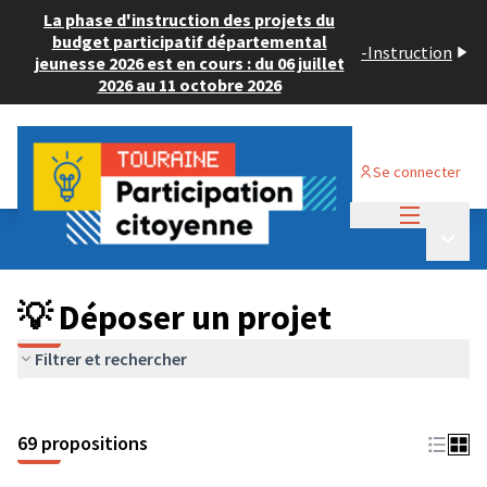
La phase d'instruction des projets du
budget participatif départemental
-
Instruction
jeunesse 2026 est en cours : du 06 juillet
2026 au 11 octobre 2026
Se connecter
Menu princi
Budget Participatif ADULTE 2024
/
Menu p
💡 Déposer un projet
💡 Déposer un projet
Filtrer et rechercher
69 propositions