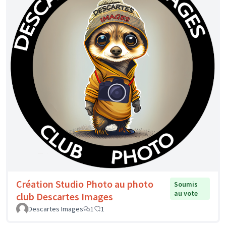
Création Studio Photo au photo
Soumis
au vote
club Descartes Images
Descartes Images
1
1