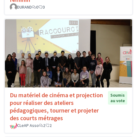
DURAND
0
0
Du matériel de cinéma et projection
Soumis
au vote
pour réaliser des ateliers
pédagogiques, tourner et projeter
des courts métrages
CLeAP Asso
2
2