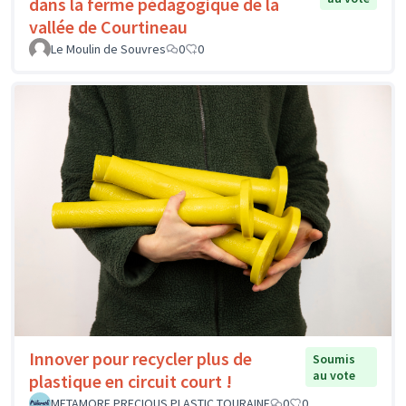
dans la ferme pédagogique de la
vallée de Courtineau
Le Moulin de Souvres
0
0
Innover pour recycler plus de
Soumis
au vote
plastique en circuit court !
METAMORF PRECIOUS PLASTIC TOURAINE
0
0