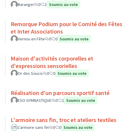
Baranger
0
2
Soumis au vote
Remorque Podium pour le Comité des Fêtes
et Inter Associations
Vernou en Fête
0
0
Soumis au vote
Maison d'activités corporelles et
d'expressions sensorielles
Or des Soucis
0
0
Soumis au vote
Réalisation d'un parcours sportif santé
ESO GYMNASTIQUE
0
2
Soumis au vote
L'armoire sans fin, troc et ateliers textiles
L'armoire sans fin
0
0
Soumis au vote