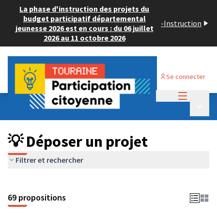
La phase d'instruction des projets du
budget participatif départemental
-
Instruction
jeunesse 2026 est en cours : du 06 juillet
2026 au 11 octobre 2026
Se connecter
Menu princi
Budget Participatif ADULTE 2024
/
Menu p
💡 Déposer un projet
💡 Déposer un projet
Filtrer et rechercher
69 propositions