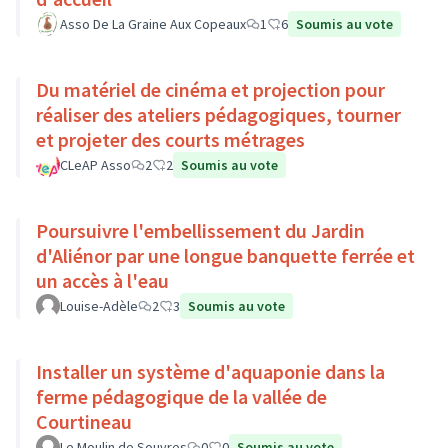
Asso De La Graine Aux Copeaux
1
6
Soumis au vote
Du matériel de cinéma et projection pour
réaliser des ateliers pédagogiques, tourner
et projeter des courts métrages
CLeAP Asso
2
2
Soumis au vote
Poursuivre l'embellissement du Jardin
d'Aliénor par une longue banquette ferrée et
un accès à l'eau
Louise-Adèle
2
3
Soumis au vote
Installer un système d'aquaponie dans la
ferme pédagogique de la vallée de
Courtineau
Le Moulin de Souvres
0
0
Soumis au vote