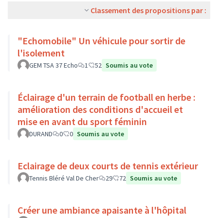
Classement des propositions par :
"Echomobile" Un véhicule pour sortir de
l'isolement
GEM TSA 37 Echo
1
52
Soumis au vote
Éclairage d'un terrain de football en herbe :
amélioration des conditions d'accueil et
mise en avant du sport féminin
DURAND
0
0
Soumis au vote
Eclairage de deux courts de tennis extérieur
Tennis Bléré Val De Cher
29
72
Soumis au vote
Créer une ambiance apaisante à l'hôpital