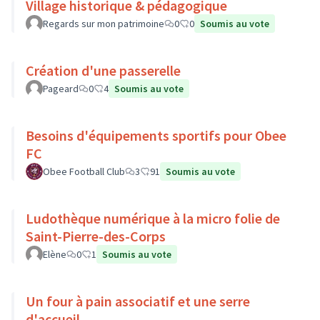
Village historique & pédagogique
Regards sur mon patrimoine
0
0
Soumis au vote
Création d'une passerelle
Pageard
0
4
Soumis au vote
Besoins d'équipements sportifs pour Obee
FC
Obee Football Club
3
91
Soumis au vote
Ludothèque numérique à la micro folie de
Saint-Pierre-des-Corps
Elène
0
1
Soumis au vote
Un four à pain associatif et une serre
d'accueil