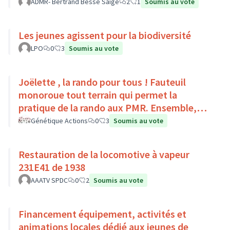
Pays Loire-Touraine.
ADMR- Bertrand Besse Saige
2
1
Soumis au vote
Les jeunes agissent pour la biodiversité
LPO
0
3
Soumis au vote
Joëlette , la rando pour tous ! Fauteuil
monoroue tout terrain qui permet la
pratique de la rando aux PMR. Ensemble,
faisons du sport :)
Génétique Actions
0
3
Soumis au vote
Restauration de la locomotive à vapeur
231E41 de 1938
AAATV SPDC
0
2
Soumis au vote
Financement équipement, activités et
animations locales dédié aux jeunes de