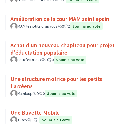
Amélioration de la cour MAM saint epain
MAM les ptits crapauds
0
2
Soumis au vote
Achat d'un nouveau chapiteau pour projet
d'éductation populaire
Fouxfeuxrieux
0
0
Soumis au vote
Une structure motrice pour les petits
Larçéens
Maxiloup
0
0
Soumis au vote
Une Buvette Mobile
guary
0
0
Soumis au vote