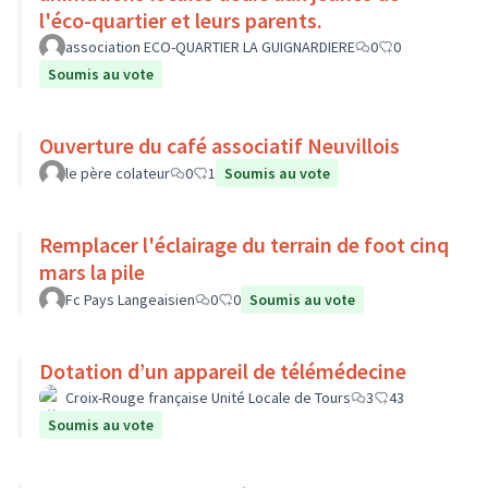
l'éco-quartier et leurs parents.
association ECO-QUARTIER LA GUIGNARDIERE
0
0
Soumis au vote
Ouverture du café associatif Neuvillois
le père colateur
0
1
Soumis au vote
Remplacer l'éclairage du terrain de foot cinq
mars la pile
Fc Pays Langeaisien
0
0
Soumis au vote
Dotation d’un appareil de télémédecine
Croix-Rouge française Unité Locale de Tours
3
43
Soumis au vote