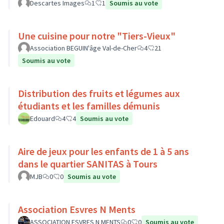
Descartes Images
1
1
Soumis au vote
Une cuisine pour notre "Tiers-Vieux"
Association BEGUIN'âge Val-de-Cher
4
21
Soumis au vote
Distribution des fruits et légumes aux
étudiants et les familles démunis
Edouard
4
4
Soumis au vote
Aire de jeux pour les enfants de 1 à 5 ans
dans le quartier SANITAS à Tours
MJB
0
0
Soumis au vote
Association Esvres N Ments
ASSOCIATION ESVRES N MENTS
0
0
Soumis au vote