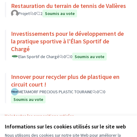
Restauration du terrain de tennis de Vallères
Projet
0
2
Soumis au vote
Investissements pour le développement de
la pratique sportive à l’Élan Sportif de
Chargé
Elan Sportif de Chargé
0
0
Soumis au vote
Innover pour recycler plus de plastique en
circuit court !
METAMORF PRECIOUS PLASTIC TOURAINE
0
0
Soumis au vote
Voir toutes les propositions retirées
Informations sur les cookies utilisés sur le site web
Nous utilisons des cookies sur notre site Web pour améliorer la
Conditions d'utilisation