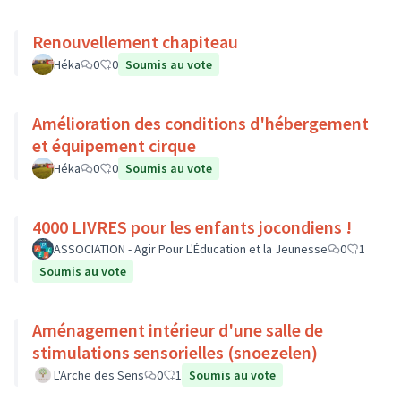
Renouvellement chapiteau
Héka
0
0
Soumis au vote
Amélioration des conditions d'hébergement
et équipement cirque
Héka
0
0
Soumis au vote
4000 LIVRES pour les enfants jocondiens !
ASSOCIATION - Agir Pour L'Éducation et la Jeunesse
0
1
Soumis au vote
Aménagement intérieur d'une salle de
stimulations sensorielles (snoezelen)
L'Arche des Sens
0
1
Soumis au vote