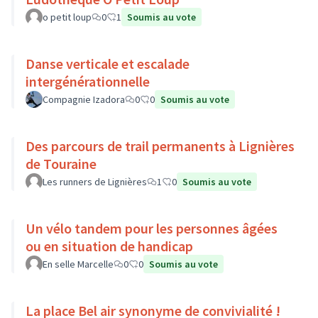
o petit loup
0
1
Soumis au vote
Danse verticale et escalade
intergénérationnelle
Compagnie Izadora
0
0
Soumis au vote
Des parcours de trail permanents à Lignières
de Touraine
Les runners de Lignières
1
0
Soumis au vote
Un vélo tandem pour les personnes âgées
ou en situation de handicap
En selle Marcelle
0
0
Soumis au vote
La place Bel air synonyme de convivialité !