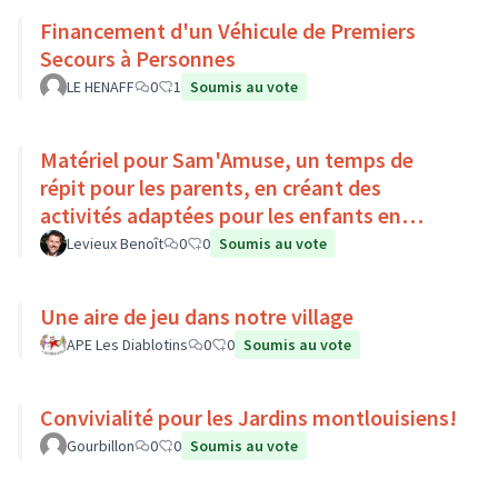
Financement d'un Véhicule de Premiers
Secours à Personnes
LE HENAFF
0
1
Soumis au vote
Matériel pour Sam'Amuse, un temps de
répit pour les parents, en créant des
activités adaptées pour les enfants en
situation de handicap
Levieux Benoît
0
0
Soumis au vote
Une aire de jeu dans notre village
APE Les Diablotins
0
0
Soumis au vote
Convivialité pour les Jardins montlouisiens!
Gourbillon
0
0
Soumis au vote