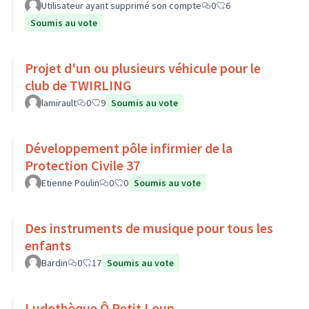
Utilisateur ayant supprimé son compte
0
6
Soumis au vote
Projet d'un ou plusieurs véhicule pour le
club de TWIRLING
lamirault
0
9
Soumis au vote
Développement pôle infirmier de la
Protection Civile 37
Etienne Poulin
0
0
Soumis au vote
Des instruments de musique pour tous les
enfants
Bardin
0
17
Soumis au vote
Ludothèque Ô Petit Loup