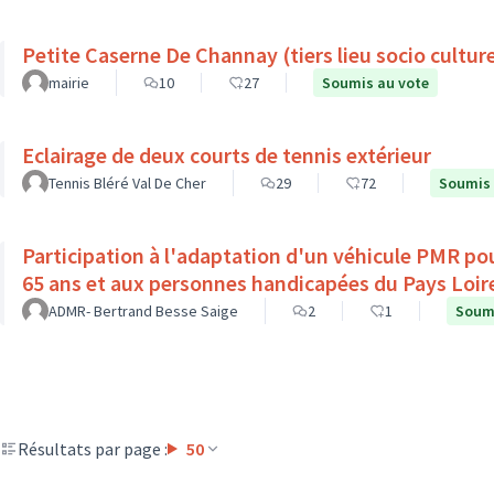
Petite Caserne De Channay (tiers lieu socio culture
mairie
10
27
Soumis au vote
Eclairage de deux courts de tennis extérieur
Tennis Bléré Val De Cher
29
72
Soumis 
Participation à l'adaptation d'un véhicule PMR pou
65 ans et aux personnes handicapées du Pays Loir
ADMR- Bertrand Besse Saige
2
1
Soumi
Résultats par page :
50