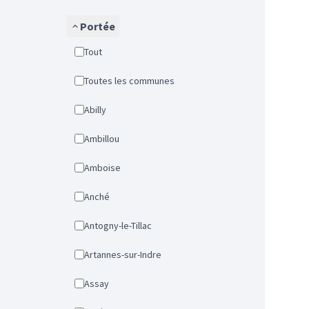
Portée
Tout
Toutes les communes
Abilly
Ambillou
Amboise
Anché
Antogny-le-Tillac
Artannes-sur-Indre
Assay