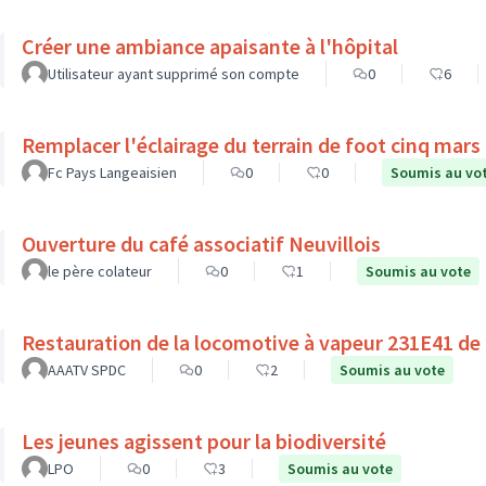
Créer une ambiance apaisante à l'hôpital
Utilisateur ayant supprimé son compte
0
6
Remplacer l'éclairage du terrain de foot cinq mars l
Fc Pays Langeaisien
0
0
Soumis au vo
Ouverture du café associatif Neuvillois
le père colateur
0
1
Soumis au vote
Restauration de la locomotive à vapeur 231E41 de
AAATV SPDC
0
2
Soumis au vote
Les jeunes agissent pour la biodiversité
LPO
0
3
Soumis au vote