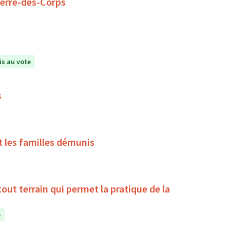
ierre-des-Corps
s au vote
s
t les familles démunis
la pratique de la
e