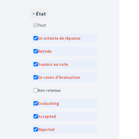
État
Tout
En attente de réponse
Retirée
Soumis au vote
En cours d'évaluation
Non retenue
Evaluating
Accepted
Rejected