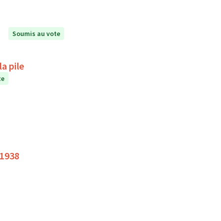
Soumis au vote
a pile
te
 1938