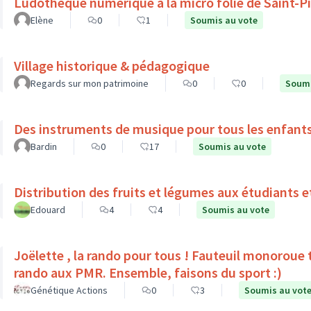
Ludothèque numérique à la micro folie de Saint-P
Elène
0
1
Soumis au vote
Village historique & pédagogique
Regards sur mon patrimoine
0
0
Soumi
Des instruments de musique pour tous les enfant
Bardin
0
17
Soumis au vote
Distribution des fruits et légumes aux étudiants e
Edouard
4
4
Soumis au vote
Joëlette , la rando pour tous ! Fauteuil monoroue tout terrain qui permet 
rando aux PMR. Ensemble, faisons du sport :)
Génétique Actions
0
3
Soumis au vot