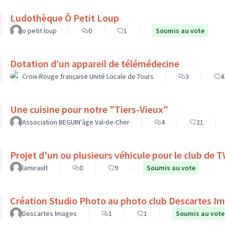
Ludothèque Ô Petit Loup
o petit loup
0
1
Soumis au vote
Dotation d’un appareil de télémédecine
Croix-Rouge française Unité Locale de Tours
3
4
Une cuisine pour notre "Tiers-Vieux"
Association BEGUIN'âge Val-de-Cher
4
21
Projet d'un ou plusieurs véhicule pour le club de
lamirault
0
9
Soumis au vote
Création Studio Photo au photo club Descartes I
Descartes Images
1
1
Soumis au vote