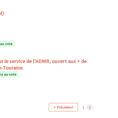
l)
au vote
r le service de l'ADMR, ouvert aux + de
e-Touraine.
s au vote
Précédent
1
2