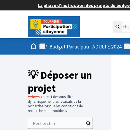
La phase d'instruction des projets du budget
Accueil
Menu principal
Me
/
Budget Participatif ADULTE 2024
💡 Déposer un
projet
Le formulaire ci-dessous filtre
dynamiquement les résultats de la
recherche lorsque les conditions de
recherche sont modifiées.