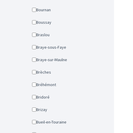
Bournan
Boussay
Braslou
Braye-sous-Faye
Braye-sur-Maulne
Brèches
Bréhémont
Bridoré
Brizay
Bueil-en-Touraine