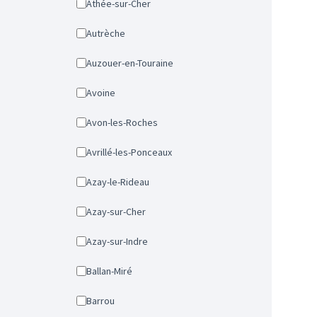
Athée-sur-Cher
Autrèche
Auzouer-en-Touraine
Avoine
Avon-les-Roches
Avrillé-les-Ponceaux
Azay-le-Rideau
Azay-sur-Cher
Azay-sur-Indre
Ballan-Miré
Barrou