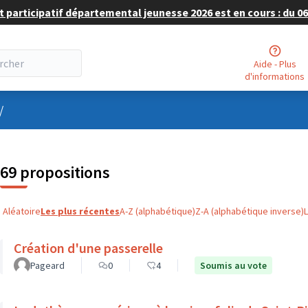
 participatif départemental jeunesse 2026 est en cours : du 06 
Aide - Plus
d'informations
nu utilisateur
/
69 propositions
Aléatoire
Les plus récentes
A-Z (alphabétique)
Z-A (alphabétique inverse)
Création d'une passerelle
Pageard
0
4
Soumis au vote