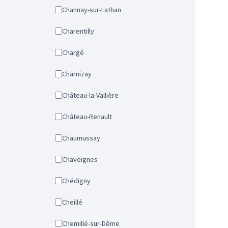
Channay-sur-Lathan
Charentilly
Chargé
Charnizay
Château-la-Vallière
Château-Renault
Chaumussay
Chaveignes
Chédigny
Cheillé
Chemillé-sur-Dême