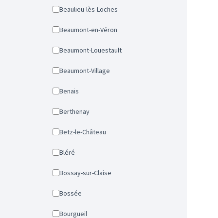
Beaulieu-lès-Loches
Beaumont-en-Véron
Beaumont-Louestault
Beaumont-Village
Benais
Berthenay
Betz-le-Château
Bléré
Bossay-sur-Claise
Bossée
Bourgueil