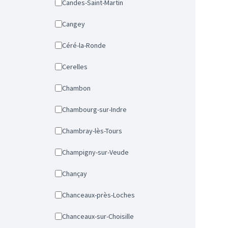
Candes-Saint-Martin
Cangey
Céré-la-Ronde
Cerelles
Chambon
Chambourg-sur-Indre
Chambray-lès-Tours
Champigny-sur-Veude
Chançay
Chanceaux-près-Loches
Chanceaux-sur-Choisille