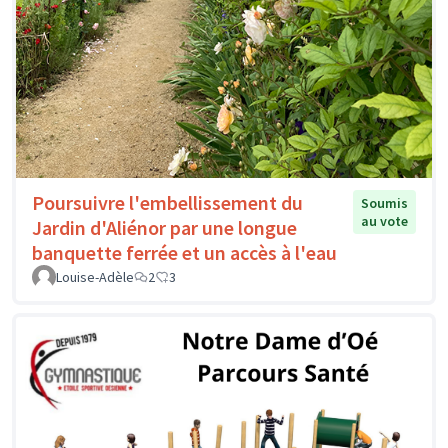
Poursuivre l'embellissement du
Soumis
au vote
Jardin d'Aliénor par une longue
banquette ferrée et un accès à l'eau
Louise-Adèle
2
3