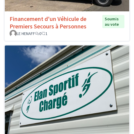
Financement d'un Véhicule de
Soumis
au vote
Premiers Secours à Personnes
LE HENAFF
0
1