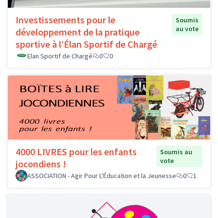
Investissements pour le
Soumis
au vote
développement de la pratique
sportive à l’Élan Sportif de Chargé
Elan Sportif de Chargé
0
0
4000 LIVRES pour les enfants
Soumis au
vote
jocondiens !
ASSOCIATION - Agir Pour L'Éducation et la Jeunesse
0
1