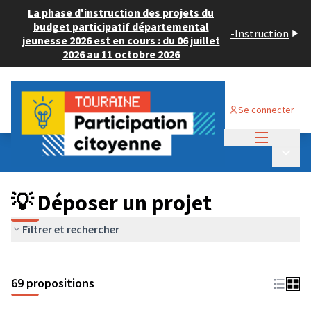
La phase d'instruction des projets du
budget participatif départemental
-
Instruction
jeunesse 2026 est en cours : du 06 juillet
2026 au 11 octobre 2026
Se connecter
Menu princi
Budget Participatif ADULTE 2024
/
Menu p
💡 Déposer un projet
💡 Déposer un projet
Filtrer et rechercher
69 propositions