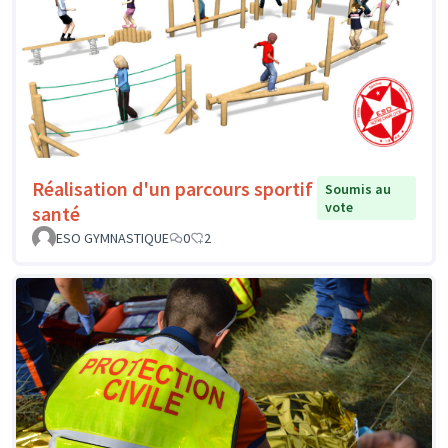
Réalisation d'un parcours sportif
Soumis au
vote
santé
ESO GYMNASTIQUE
0
2