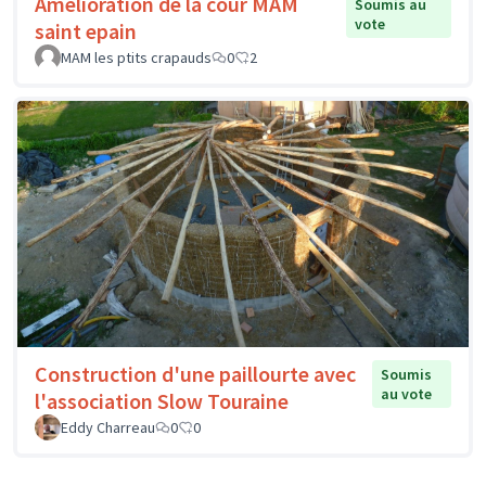
Amélioration de la cour MAM
Soumis au
vote
saint epain
MAM les ptits crapauds
0
2
Construction d'une paillourte avec
Soumis
au vote
l'association Slow Touraine
Eddy Charreau
0
0