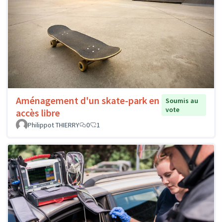
Aménagement d'un skate-park en
Soumis au
vote
accès libre
Philippot THIERRY
0
1