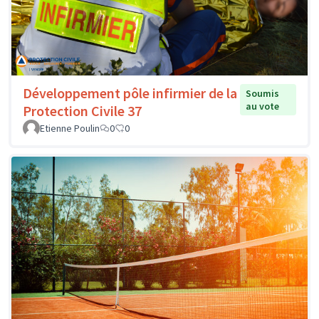
Développement pôle infirmier de la
Soumis
au vote
Protection Civile 37
Etienne Poulin
0
0