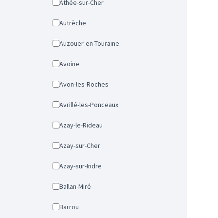
Athée-sur-Cher
Autrèche
Auzouer-en-Touraine
Avoine
Avon-les-Roches
Avrillé-les-Ponceaux
Azay-le-Rideau
Azay-sur-Cher
Azay-sur-Indre
Ballan-Miré
Barrou