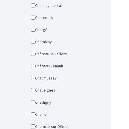
Channay-sur-Lathan
Charentilly
Chargé
Charnizay
Château-la-Vallière
Château-Renault
Chaumussay
Chaveignes
Chédigny
Cheillé
Chemillé-sur-Dême