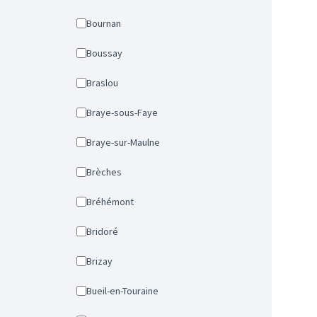
Bournan
Boussay
Braslou
Braye-sous-Faye
Braye-sur-Maulne
Brèches
Bréhémont
Bridoré
Brizay
Bueil-en-Touraine