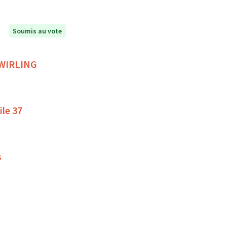
Soumis au vote
 TWIRLING
ile 37
s