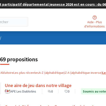
 participatif départemental jeunesse 2026 est en cours : du 06 
Aide - Plus
d'informations
nu utilisateur
/
69 propositions
Aléatoire
Les plus récentes
A-Z (alphabétique)
Z-A (alphabétique inverse)
Le
Une aire de jeu dans notre village
APE Les Diablotins
0
0
Soumis au vote