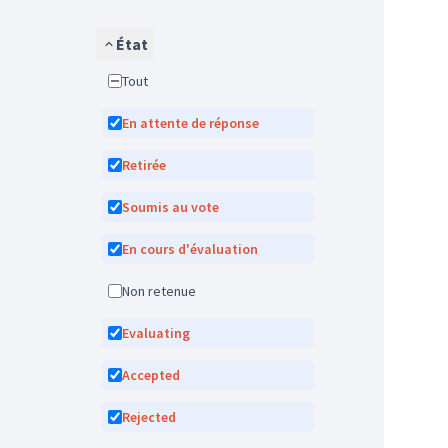
État
Tout
En attente de réponse
Retirée
Soumis au vote
En cours d'évaluation
Non retenue
Evaluating
Accepted
Rejected