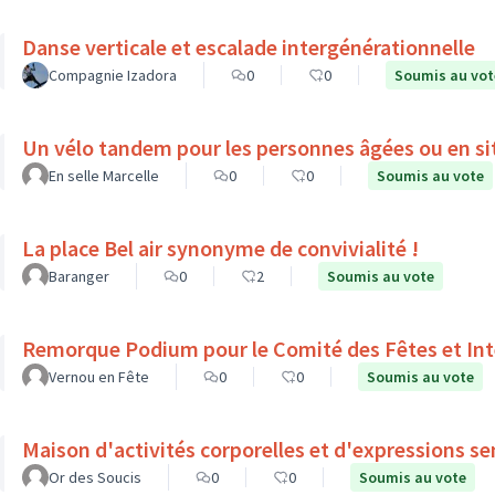
Danse verticale et escalade intergénérationnelle
Compagnie Izadora
0
0
Soumis au vot
Un vélo tandem pour les personnes âgées ou en si
En selle Marcelle
0
0
Soumis au vote
La place Bel air synonyme de convivialité !
Baranger
0
2
Soumis au vote
Remorque Podium pour le Comité des Fêtes et Int
Vernou en Fête
0
0
Soumis au vote
Maison d'activités corporelles et d'expressions se
Or des Soucis
0
0
Soumis au vote