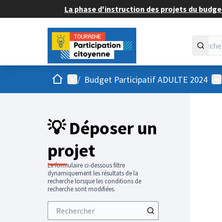
La phase d'instruction des projets du budget
Accueil
Menu principal
Me
/
Budget Participatif ADULTE 2024
💡 Déposer un
projet
Le formulaire ci-dessous filtre
dynamiquement les résultats de la
recherche lorsque les conditions de
recherche sont modifiées.