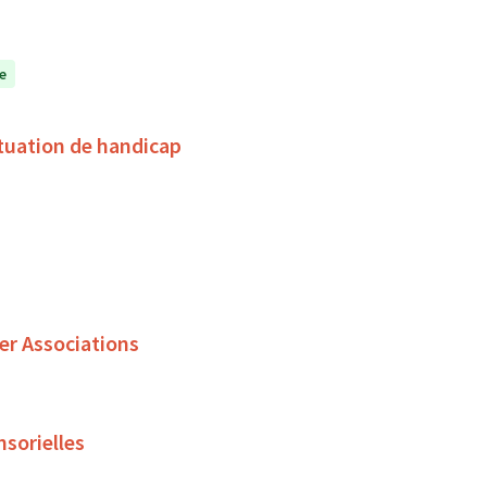
e
tuation de handicap
er Associations
nsorielles