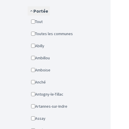
Portée
Tout
Toutes les communes
Abilly
Ambillou
Amboise
Anché
Antogny-le-Tillac
Artannes-sur-Indre
Assay