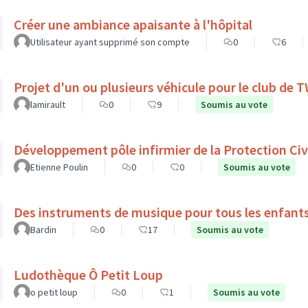
Créer une ambiance apaisante à l'hôpital
Utilisateur ayant supprimé son compte
0
6
Projet d'un ou plusieurs véhicule pour le club de
lamirault
0
9
Soumis au vote
Développement pôle infirmier de la Protection Civ
Etienne Poulin
0
0
Soumis au vote
Des instruments de musique pour tous les enfant
Bardin
0
17
Soumis au vote
Ludothèque Ô Petit Loup
o petit loup
0
1
Soumis au vote