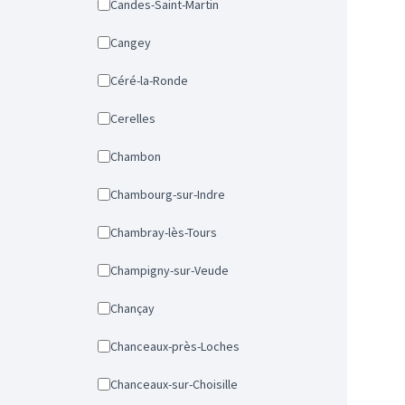
Candes-Saint-Martin
Cangey
Céré-la-Ronde
Cerelles
Chambon
Chambourg-sur-Indre
Chambray-lès-Tours
Champigny-sur-Veude
Chançay
Chanceaux-près-Loches
Chanceaux-sur-Choisille