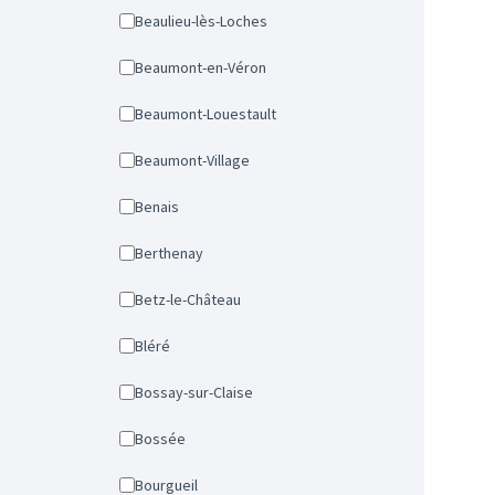
Beaulieu-lès-Loches
Beaumont-en-Véron
Beaumont-Louestault
Beaumont-Village
Benais
Berthenay
Betz-le-Château
Bléré
Bossay-sur-Claise
Bossée
Bourgueil