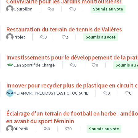
Convivialité pour les Jardins montlouisiens!
Gourbillon
0
0
Soumis au vote
Restauration du terrain de tennis de Vallères
Projet
0
2
Soumis au vote
Investissements pour le développement de la prati
Elan Sportif de Chargé
0
0
Soumis au 
Innover pour recycler plus de plastique en circuit c
METAMORF PRECIOUS PLASTIC TOURAINE
0
0
Éclairage d'un terrain de football en herbe : améli
en avant du sport féminin
DURAND
0
0
Soumis au vote