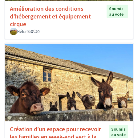
Amélioration des conditions
Soumis
au vote
d'hébergement et équipement
cirque
Héka
0
0
Création d’un espace pour recevoir
Soumis
au vote
les familles en week-end vert à la