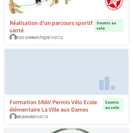
Réalisation d'un parcours sportif
Soumis au
vote
santé
ESO GYMNASTIQUE
0
2
Formation SRAV Permis Vélo Ecole
Soumis
au vote
élémentaire La Ville aux Dames
NEUHAARD
0
0