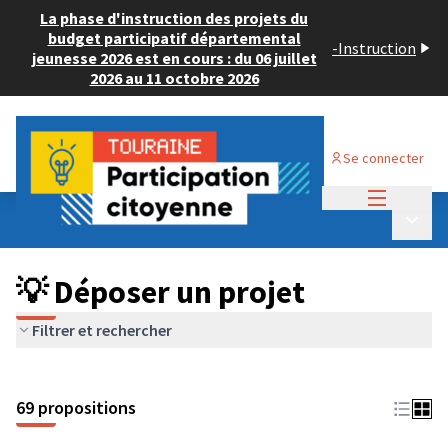
La phase d'instruction des projets du
budget participatif départemental
-
Instruction
jeunesse 2026 est en cours : du 06 juillet
2026 au 11 octobre 2026
Se connecter
Menu princi
Budget Participatif ADULTE 2024
/
Menu p
💡 Déposer un projet
💡 Déposer un projet
Filtrer et rechercher
69 propositions