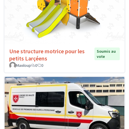
Une structure motrice pour les
Soumis au
vote
petits Larçéens
Maxiloup
0
0