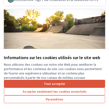
Informations sur les cookies utilisés sur le site web
Nous utilisons des cookies sur notre site Web pour améliorer la
performance et les contenus du site. Les cookies nous permettent
de fournir une expérience utilisateur et un contenu plus
personnalisés à partir de nos canaux de médias sociaux.
Aménagement d'un skate-park en
Soumis au
Tout accepter
vote
accès libre
Accepter seulement les cookies essentiels
Philippot THIERRY
0
1
Paramètres