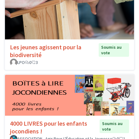
Les jeunes agissent pour la
Soumis au
vote
biodiversité
LPO
0
3
4000 LIVRES pour les enfants
Soumis au
vote
jocondiens !
ASSOCIATION - Agir Pour L'Éducation et la Jeunesse
0
1