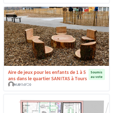
Aire de jeux pour les enfants de 1 à 5
Soumis
au vote
ans dans le quartier SANITAS à Tours
MJB
0
0