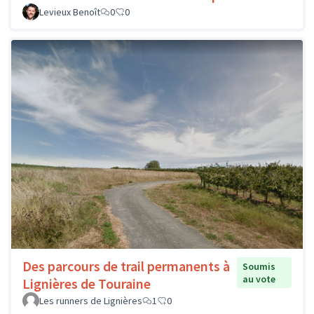
Levieux Benoît
0
0
Des parcours de trail permanents à
Soumis
au vote
Lignières de Touraine
Les runners de Lignières
1
0