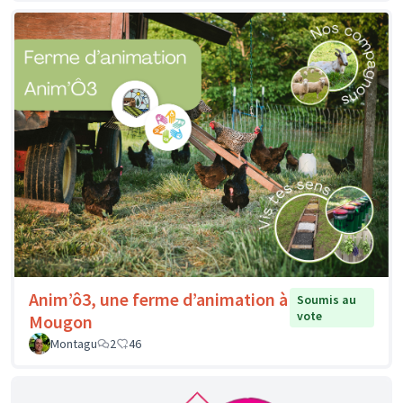
Anim’ô3, une ferme d’animation à
Soumis au
vote
Mougon
Montagu
2
46