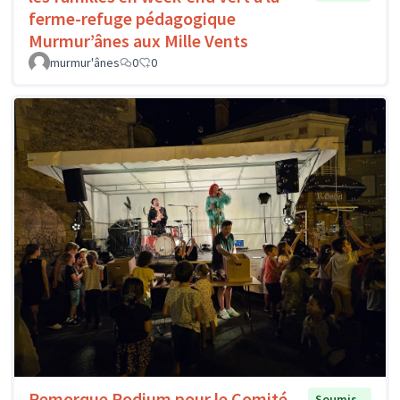
ferme-refuge pédagogique
Murmur’ânes aux Mille Vents
murmur'ânes
0
0
Remorque Podium pour le Comité
Soumis