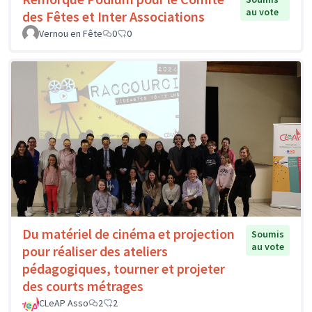
au vote
des Fêtes et Inter Associations
Vernou en Fête
0
0
Du matériel de cinéma et projection
Soumis
au vote
pour réaliser des ateliers
pédagogiques, tourner et projeter
des courts métrages
CLeAP Asso
2
2