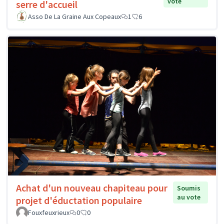
vote
serre d'accueil
Asso De La Graine Aux Copeaux
1
6
Achat d'un nouveau chapiteau pour
Soumis
au vote
projet d'éductation populaire
Fouxfeuxrieux
0
0