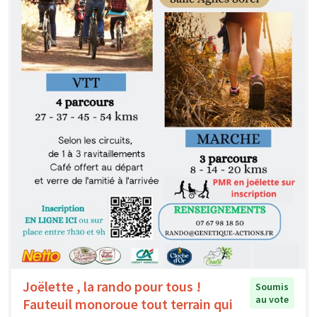
Joëlette , la rando pour tous !
Soumis
au vote
Fauteuil monoroue tout terrain qui