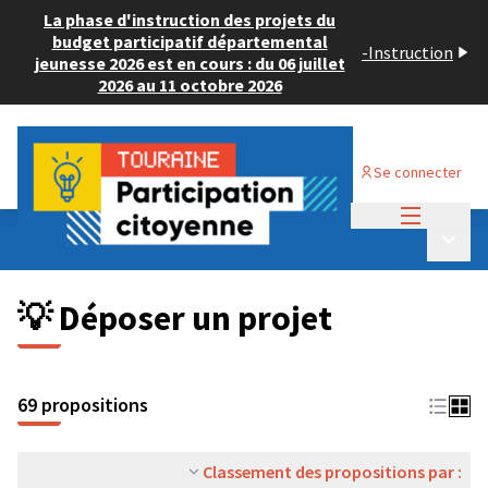
La phase d'instruction des projets du
budget participatif départemental
-
Instruction
jeunesse 2026 est en cours : du 06 juillet
2026 au 11 octobre 2026
Se connecter
Menu princi
Budget Participatif ADULTE 2024
/
Menu p
💡 Déposer un projet
💡 Déposer un projet
69 propositions
Classement des propositions par :