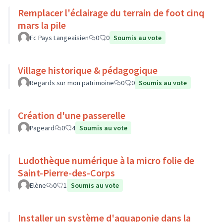
Remplacer l'éclairage du terrain de foot cinq
mars la pile
Fc Pays Langeaisien
0
0
Soumis au vote
Village historique & pédagogique
Regards sur mon patrimoine
0
0
Soumis au vote
Création d'une passerelle
Pageard
0
4
Soumis au vote
Ludothèque numérique à la micro folie de
Saint-Pierre-des-Corps
Elène
0
1
Soumis au vote
Installer un système d'aquaponie dans la