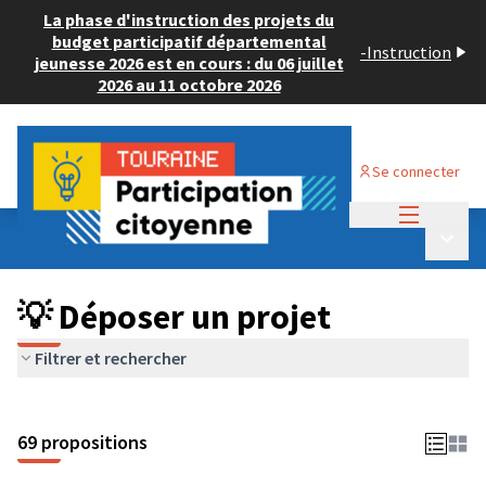
La phase d'instruction des projets du
budget participatif départemental
-
Instruction
jeunesse 2026 est en cours : du 06 juillet
2026 au 11 octobre 2026
Se connecter
Menu princi
Budget Participatif ADULTE 2024
/
Menu p
💡 Déposer un projet
💡 Déposer un projet
Filtrer et rechercher
69 propositions