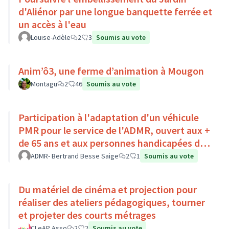
d'Aliénor par une longue banquette ferrée et
un accès à l'eau
Louise-Adèle
2
3
Soumis au vote
Anim’ô3, une ferme d’animation à Mougon
Montagu
2
46
Soumis au vote
Participation à l'adaptation d'un véhicule
PMR pour le service de l'ADMR, ouvert aux +
de 65 ans et aux personnes handicapées du
Pays Loire-Touraine.
ADMR- Bertrand Besse Saige
2
1
Soumis au vote
Du matériel de cinéma et projection pour
réaliser des ateliers pédagogiques, tourner
et projeter des courts métrages
CLeAP Asso
2
2
Soumis au vote