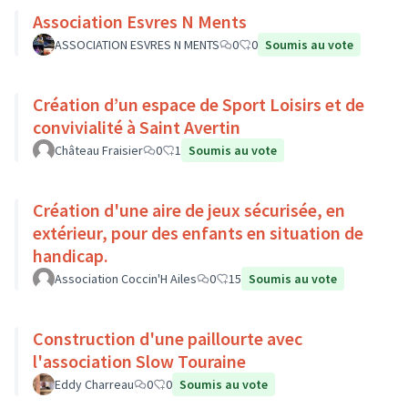
Association Esvres N Ments
ASSOCIATION ESVRES N MENTS
0
0
Soumis au vote
Création d’un espace de Sport Loisirs et de
convivialité à Saint Avertin
Château Fraisier
0
1
Soumis au vote
Création d'une aire de jeux sécurisée, en
extérieur, pour des enfants en situation de
handicap.
Association Coccin'H Ailes
0
15
Soumis au vote
Construction d'une paillourte avec
l'association Slow Touraine
Eddy Charreau
0
0
Soumis au vote