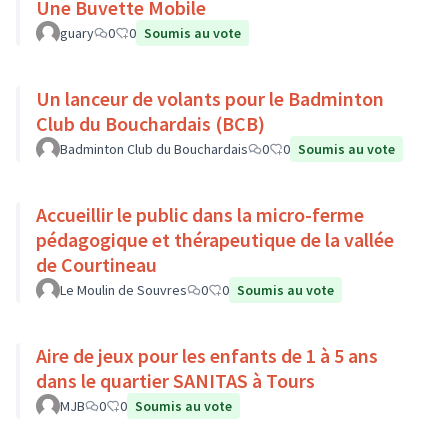
Une Buvette Mobile
guary
0
0
Soumis au vote
Un lanceur de volants pour le Badminton
Club du Bouchardais (BCB)
Badminton Club du Bouchardais
0
0
Soumis au vote
Accueillir le public dans la micro-ferme
pédagogique et thérapeutique de la vallée
de Courtineau
Le Moulin de Souvres
0
0
Soumis au vote
Aire de jeux pour les enfants de 1 à 5 ans
dans le quartier SANITAS à Tours
MJB
0
0
Soumis au vote