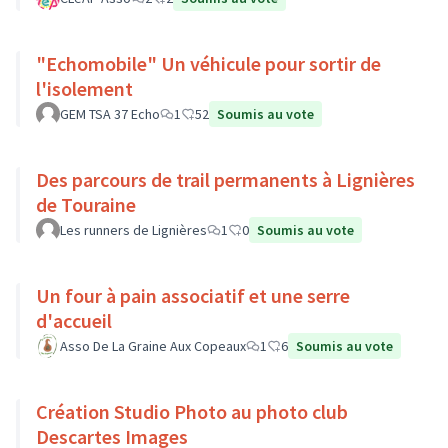
"Echomobile" Un véhicule pour sortir de
l'isolement
GEM TSA 37 Echo
1
52
Soumis au vote
Des parcours de trail permanents à Lignières
de Touraine
Les runners de Lignières
1
0
Soumis au vote
Un four à pain associatif et une serre
d'accueil
Asso De La Graine Aux Copeaux
1
6
Soumis au vote
Création Studio Photo au photo club
Descartes Images