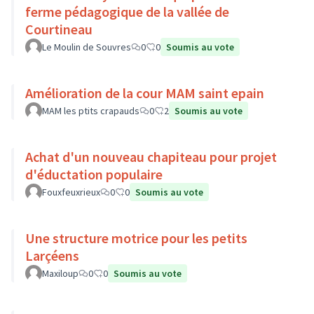
ferme pédagogique de la vallée de
Courtineau
Le Moulin de Souvres
0
0
Soumis au vote
Amélioration de la cour MAM saint epain
MAM les ptits crapauds
0
2
Soumis au vote
Achat d'un nouveau chapiteau pour projet
d'éductation populaire
Fouxfeuxrieux
0
0
Soumis au vote
Une structure motrice pour les petits
Larçéens
Maxiloup
0
0
Soumis au vote