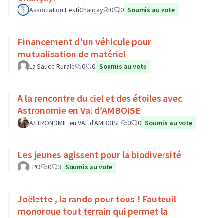
Association FestiChançay
0
0
Soumis au vote
Financement d'un véhicule pour
mutualisation de matériel
La Sauce Rurale
0
0
Soumis au vote
A la rencontre du ciel et des étoiles avec
Astronomie en Val d’AMBOISE
ASTRONOMIE en VAL d'AMBOISE
0
0
Soumis au vote
Les jeunes agissent pour la biodiversité
LPO
0
3
Soumis au vote
Joëlette , la rando pour tous ! Fauteuil
monoroue tout terrain qui permet la