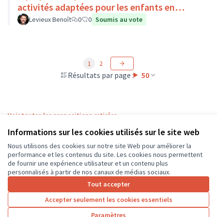
activités adaptées pour les enfants en
situation de handicap
Levieux Benoît
0
0
Soumis au vote
1
2
Résultats par page :
50
Voir toutes les propositions retirées
Informations sur les cookies utilisés sur le site web
Nous utilisons des cookies sur notre site Web pour améliorer la
Conditions d'utilisation
performance et les contenus du site. Les cookies nous permettent
Paramètres des cookies
de fournir une expérience utilisateur et un contenu plus
CD37 sur X
CD37 sur Facebook
CD37 sur Instagram
CD37 sur YouTube
personnalisés à partir de nos canaux de médias sociaux.
(Lien externe)
(Lien externe)
(Lien externe)
(Lien externe)
Tout accepter
Accepter seulement les cookies essentiels
Licence Cre
(Lien extern
Paramètres