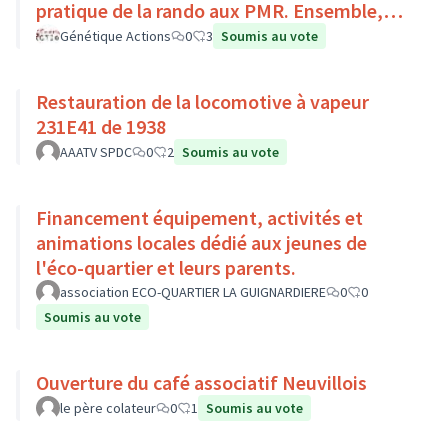
pratique de la rando aux PMR. Ensemble,
faisons du sport :)
Génétique Actions
0
3
Soumis au vote
Restauration de la locomotive à vapeur
231E41 de 1938
AAATV SPDC
0
2
Soumis au vote
Financement équipement, activités et
animations locales dédié aux jeunes de
l'éco-quartier et leurs parents.
association ECO-QUARTIER LA GUIGNARDIERE
0
0
Soumis au vote
Ouverture du café associatif Neuvillois
le père colateur
0
1
Soumis au vote