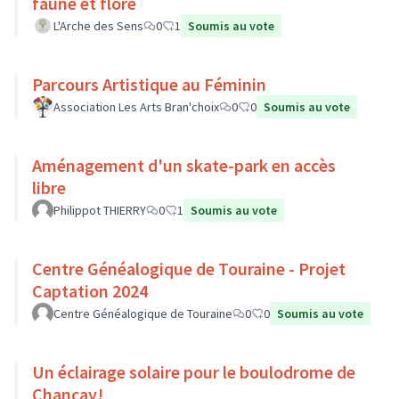
faune et flore
L'Arche des Sens
0
1
Soumis au vote
Parcours Artistique au Féminin
Association Les Arts Bran'choix
0
0
Soumis au vote
Aménagement d'un skate-park en accès
libre
Philippot THIERRY
0
1
Soumis au vote
Centre Généalogique de Touraine - Projet
Captation 2024
Centre Généalogique de Touraine
0
0
Soumis au vote
Un éclairage solaire pour le boulodrome de
Chançay!