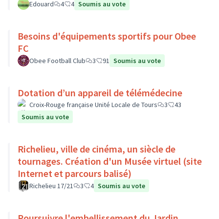
Edouard
4
4
Soumis au vote
Besoins d'équipements sportifs pour Obee
FC
Obee Football Club
3
91
Soumis au vote
Dotation d’un appareil de télémédecine
Croix-Rouge française Unité Locale de Tours
3
43
Soumis au vote
Richelieu, ville de cinéma, un siècle de
tournages. Création d'un Musée virtuel (site
Internet et parcours balisé)
Richelieu 17/21
3
4
Soumis au vote
Poursuivre l'embellissement du Jardin