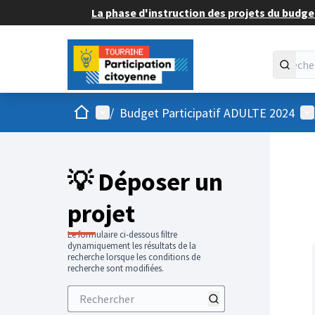
La phase d'instruction des projets du budget
Accueil
Menu principal
Me
/
Budget Participatif ADULTE 2024
💡 Déposer un
projet
Le formulaire ci-dessous filtre
dynamiquement les résultats de la
recherche lorsque les conditions de
recherche sont modifiées.