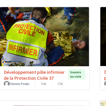
Développement pôle infirmier
Soumis
au vote
de la Protection Civile 37
Etienne Poulin
0
0