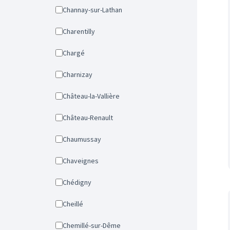
Channay-sur-Lathan
Charentilly
Chargé
Charnizay
Château-la-Vallière
Château-Renault
Chaumussay
Chaveignes
Chédigny
Cheillé
Chemillé-sur-Dême