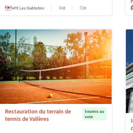
APE Les Diablotins
0
0
Restauration du terrain de
Soumis au
vote
tennis de Vallères