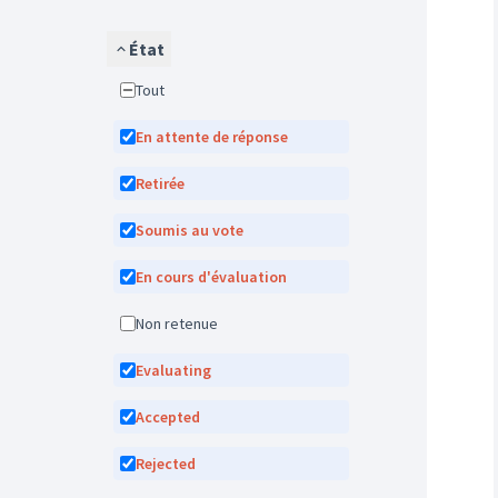
État
Tout
En attente de réponse
Retirée
Soumis au vote
En cours d'évaluation
Non retenue
Evaluating
Accepted
Rejected