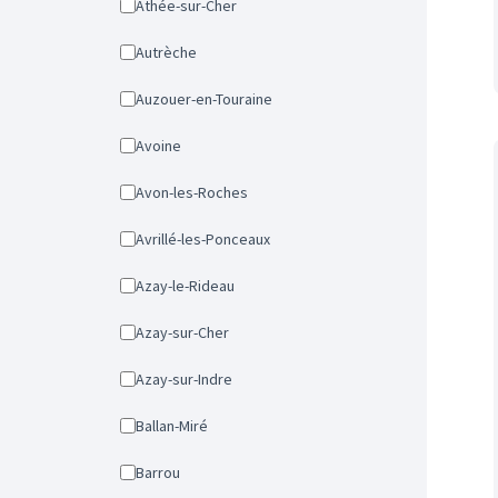
Athée-sur-Cher
Autrèche
Auzouer-en-Touraine
Avoine
Avon-les-Roches
Avrillé-les-Ponceaux
Azay-le-Rideau
Azay-sur-Cher
Azay-sur-Indre
Ballan-Miré
Barrou