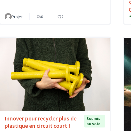
Projet
0
2
Innover pour recycler plus de
Soumis
au vote
plastique en circuit court !