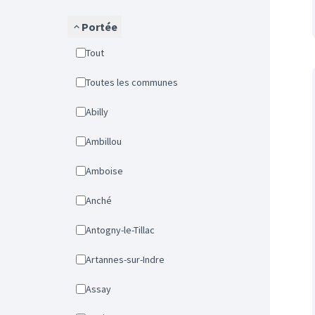
Portée
Tout
Toutes les communes
Abilly
Ambillou
Amboise
Anché
Antogny-le-Tillac
Artannes-sur-Indre
Assay