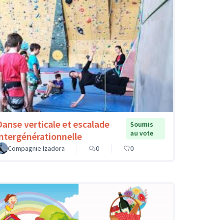
Danse verticale et escalade
Soumis
au vote
intergénérationnelle
Compagnie Izadora
0
0