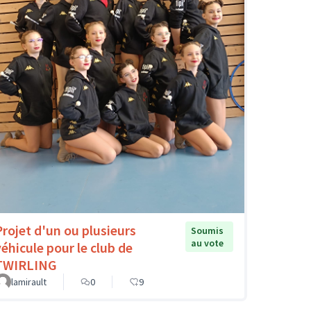
Projet d'un ou plusieurs
Soumis
au vote
véhicule pour le club de
TWIRLING
lamirault
0
9