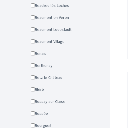
Beaulieu-lès-Loches
Beaumont-en-Véron
Beaumont-Louestault
Beaumont-Village
Benais
Berthenay
Betz-le-Château
Bléré
Bossay-sur-Claise
Bossée
Bourgueil