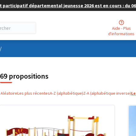
 participatif départemental jeunesse 2026 est en cours : du 06 
Aide - Plus
d'informations
nu utilisateur
/
69 propositions
Aléatoire
Les plus récentes
A-Z (alphabétique)
Z-A (alphabétique inverse)
Le