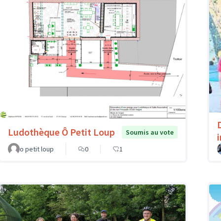
Ludothèque Ô Petit Loup
Soumis au vote
o petit loup
0
1