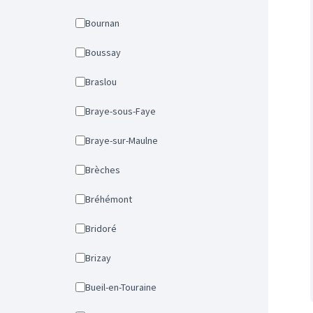
Bournan
Boussay
Braslou
Braye-sous-Faye
Braye-sur-Maulne
Brèches
Bréhémont
Bridoré
Brizay
Bueil-en-Touraine