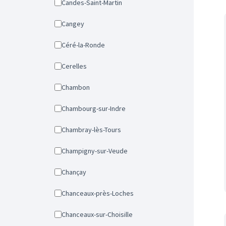
Candes-Saint-Martin
Cangey
Céré-la-Ronde
Cerelles
Chambon
Chambourg-sur-Indre
Chambray-lès-Tours
Champigny-sur-Veude
Chançay
Chanceaux-près-Loches
Chanceaux-sur-Choisille