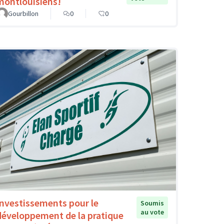
montlouisiens!
Gourbillon
0
0
Investissements pour le
Soumis
au vote
développement de la pratique