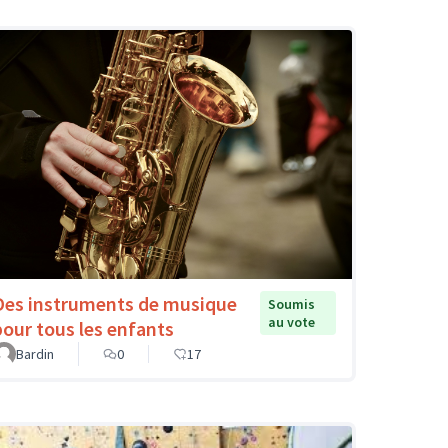
Des instruments de musique
Soumis
au vote
pour tous les enfants
Bardin
0
17