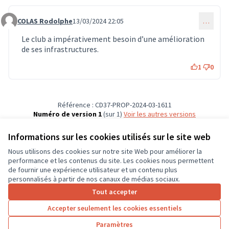
COLAS Rodolphe
13/03/2024 22:05
…
Commentaire 515
Le club a impérativement besoin d’une amélioration
de ses infrastructures.
1
0
Référence : CD37-PROP-2024-03-1611
Numéro de version 1
(sur 1)
voir les autres versions
Vérifiez l'empreinte numérique
Informations sur les cookies utilisés sur le site web
Nous utilisons des cookies sur notre site Web pour améliorer la
Conditions d'utilisation
performance et les contenus du site. Les cookies nous permettent
Paramètres des cookies
de fournir une expérience utilisateur et un contenu plus
CD37 sur X
CD37 sur Facebook
CD37 sur Instagram
CD37 sur YouTube
personnalisés à partir de nos canaux de médias sociaux.
(Lien externe)
(Lien externe)
(Lien externe)
(Lien externe)
Tout accepter
Accepter seulement les cookies essentiels
Licence Cre
(Lien extern
Paramètres
(Lien externe)