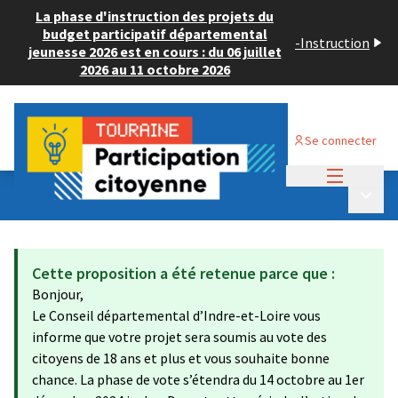
La phase d'instruction des projets du
budget participatif départemental
-
Instruction
jeunesse 2026 est en cours : du 06 juillet
2026 au 11 octobre 2026
Se connecter
Menu princi
Budget Participatif ADULTE 2024
/
Menu p
💡 Déposer un projet
Cette proposition a été retenue parce que :
Bonjour,
Le Conseil départemental d’Indre-et-Loire vous
informe que votre projet sera soumis au vote des
citoyens de 18 ans et plus et vous souhaite bonne
chance. La phase de vote s’étendra du 14 octobre au 1er