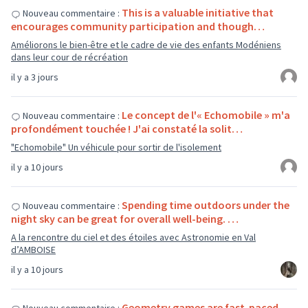
This is a valuable initiative that
Nouveau commentaire :
encourages community participation and though…
Améliorons le bien-être et le cadre de vie des enfants Modéniens
dans leur cour de récréation
il y a 3 jours
Le concept de l'« Echomobile » m'a
Nouveau commentaire :
profondément touchée ! J'ai constaté la solit…
"Echomobile" Un véhicule pour sortir de l'isolement
il y a 10 jours
Spending time outdoors under the
Nouveau commentaire :
night sky can be great for overall well-being. …
A la rencontre du ciel et des étoiles avec Astronomie en Val
d’AMBOISE
il y a 10 jours
Geometry games are fast-paced