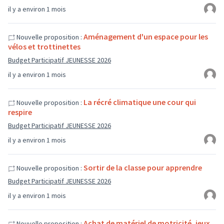
il y a environ 1 mois
Aménagement d'un espace pour les
Nouvelle proposition :
vélos et trottinettes
Budget Participatif JEUNESSE 2026
il y a environ 1 mois
La récré climatique une cour qui
Nouvelle proposition :
respire
Budget Participatif JEUNESSE 2026
il y a environ 1 mois
Sortir de la classe pour apprendre
Nouvelle proposition :
Budget Participatif JEUNESSE 2026
il y a environ 1 mois
Achat de matériel de motricité, jeux
Nouvelle proposition :