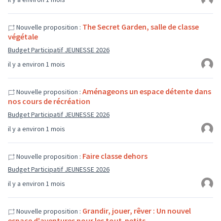
The Secret Garden, salle de classe
Nouvelle proposition :
végétale
Budget Participatif JEUNESSE 2026
il y a environ 1 mois
Aménageons un espace détente dans
Nouvelle proposition :
nos cours de récréation
Budget Participatif JEUNESSE 2026
il y a environ 1 mois
Faire classe dehors
Nouvelle proposition :
Budget Participatif JEUNESSE 2026
il y a environ 1 mois
Grandir, jouer, rêver : Un nouvel
Nouvelle proposition :
espace d'aventures pour les tout-petits