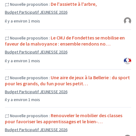
De l'assiette à l'arbre,
Nouvelle proposition :
Budget Participatif JEUNESSE 2026
il y a environ 1 mois
Le CMJ de Fondettes se mobilise en
Nouvelle proposition :
faveur de la malvoyance : ensemble rendons no…
Budget Participatif JEUNESSE 2026
il y a environ 1 mois
Une aire de jeux à la Bellerie : du sport
Nouvelle proposition :
pour les grands, du fun pour les petit…
Budget Participatif JEUNESSE 2026
il y a environ 1 mois
Renouveler le mobilier des classes
Nouvelle proposition :
pour favoriser les apprentissages et le bien-…
Budget Participatif JEUNESSE 2026