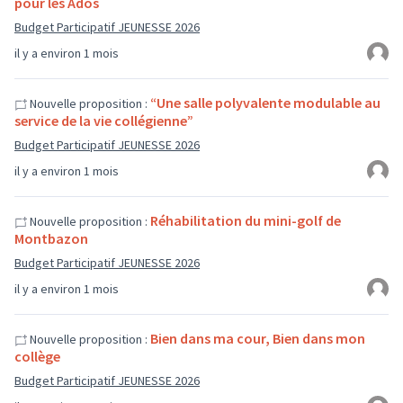
pour les Ados
Budget Participatif JEUNESSE 2026
il y a environ 1 mois
“Une salle polyvalente modulable au
Nouvelle proposition :
service de la vie collégienne”
Budget Participatif JEUNESSE 2026
il y a environ 1 mois
Réhabilitation du mini-golf de
Nouvelle proposition :
Montbazon
Budget Participatif JEUNESSE 2026
il y a environ 1 mois
Bien dans ma cour, Bien dans mon
Nouvelle proposition :
collège
Budget Participatif JEUNESSE 2026