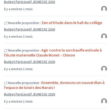
Budget Participatif JEUNESSE 2026
il y a environ 1 mois
Zen attitude dans le hall du collège
Nouvelle proposition :
Budget Participatif JEUNESSE 2026
il y a environ 1 mois
Agir contre la surchauffe estivale à
Nouvelle proposition :
l'école maternelle Claude Monet - Chinon
Budget Participatif JEUNESSE 2026
il y a environ 1 mois
Ensemble, donnons un nouvel élan à
Nouvelle proposition :
l'espace de loisirs des Marais !
Budget Participatif JEUNESSE 2026
il y a environ 1 mois