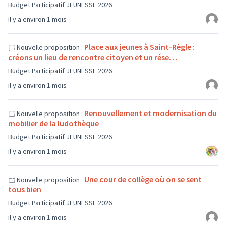
Budget Participatif JEUNESSE 2026
il y a environ 1 mois
Place aux jeunes à Saint-Règle :
Nouvelle proposition :
créons un lieu de rencontre citoyen et un rése…
Budget Participatif JEUNESSE 2026
il y a environ 1 mois
Renouvellement et modernisation du
Nouvelle proposition :
mobilier de la ludothèque
Budget Participatif JEUNESSE 2026
il y a environ 1 mois
Une cour de collège où on se sent
Nouvelle proposition :
tous bien
Budget Participatif JEUNESSE 2026
il y a environ 1 mois