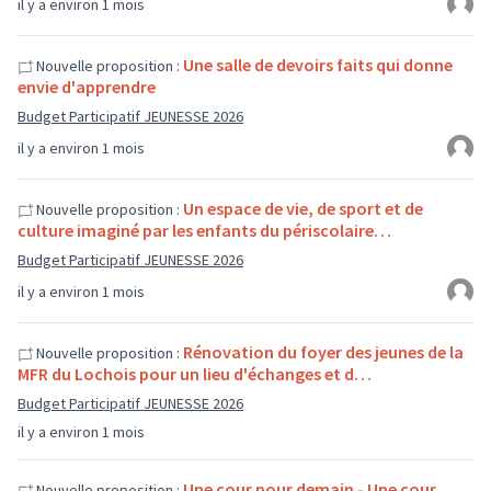
il y a environ 1 mois
Une salle de devoirs faits qui donne
Nouvelle proposition :
envie d'apprendre
Budget Participatif JEUNESSE 2026
il y a environ 1 mois
Un espace de vie, de sport et de
Nouvelle proposition :
culture imaginé par les enfants du périscolaire…
Budget Participatif JEUNESSE 2026
il y a environ 1 mois
Rénovation du foyer des jeunes de la
Nouvelle proposition :
MFR du Lochois pour un lieu d'échanges et d…
Budget Participatif JEUNESSE 2026
il y a environ 1 mois
Une cour pour demain - Une cour
Nouvelle proposition :