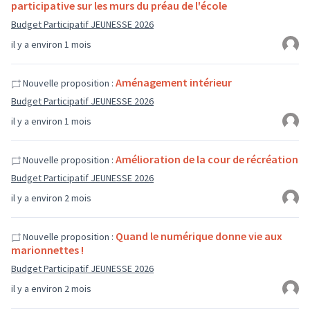
participative sur les murs du préau de l'école
Budget Participatif JEUNESSE 2026
il y a environ 1 mois
Aménagement intérieur
Nouvelle proposition :
Budget Participatif JEUNESSE 2026
il y a environ 1 mois
Amélioration de la cour de récréation
Nouvelle proposition :
Budget Participatif JEUNESSE 2026
il y a environ 2 mois
Quand le numérique donne vie aux
Nouvelle proposition :
marionnettes !
Budget Participatif JEUNESSE 2026
il y a environ 2 mois