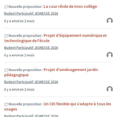
La cour rêvée de mon collège
Nouvelle proposition :
Budget Participatif JEUNESSE 2026
il y a environ 2 mois
Projet d'équipement numérique et
Nouvelle proposition :
technologique de l'école
Budget Participatif JEUNESSE 2026
il y a environ 2 mois
Projet d'aménagement jardin
Nouvelle proposition :
pédagogique
Budget Participatif JEUNESSE 2026
il y a environ 2 mois
Un CDI flexible qui s’adapte à tous les
Nouvelle proposition :
usages
Budget Participatif JEUNESSE 2026