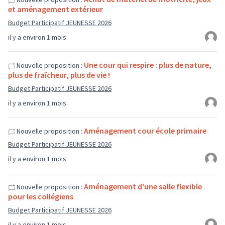
et aménagement extérieur
Budget Participatif JEUNESSE 2026
il y a environ 1 mois
Une cour qui respire : plus de nature,
Nouvelle proposition :
plus de fraîcheur, plus de vie !
Budget Participatif JEUNESSE 2026
il y a environ 1 mois
Aménagement cour école primaire
Nouvelle proposition :
Budget Participatif JEUNESSE 2026
il y a environ 1 mois
Aménagement d'une salle flexible
Nouvelle proposition :
pour les collégiens
Budget Participatif JEUNESSE 2026
il y a environ 1 mois