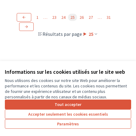
1
…
23
24
25
26
27
…
31
Résultats par page :
25
Informations sur les cookies utilisés sur le site web
Nous utilisons des cookies sur notre site Web pour améliorer la
Conditions d'utilisation
performance et les contenus du site. Les cookies nous permettent
Paramètres des cookies
de fournir une expérience utilisateur et un contenu plus
CD37 sur X
CD37 sur Facebook
CD37 sur Instagram
CD37 sur YouTube
personnalisés à partir de nos canaux de médias sociaux.
(Lien externe)
(Lien externe)
(Lien externe)
(Lien externe)
Tout accepter
Accepter seulement les cookies essentiels
Licence Cre
(Lien extern
Paramètres
(Lien externe)
Site réalisé grâce au
logiciel libre Decidim
.
(Lien externe)