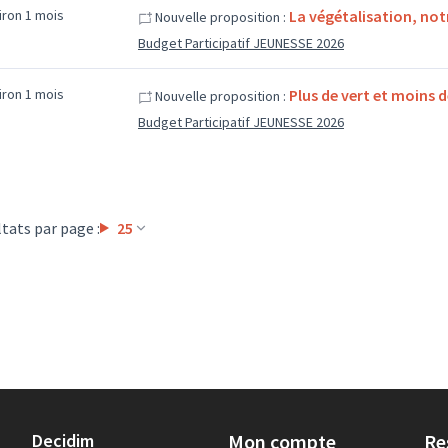
viron 1 mois
La végétalisation, notr
Nouvelle proposition :
Budget Participatif JEUNESSE 2026
viron 1 mois
Plus de vert et moins d
Nouvelle proposition :
Budget Participatif JEUNESSE 2026
tats par page :
25
Decidim
Mon compte
Re