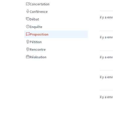
Concertation
Concertation
Conférence
Conférence
il y a en
Débat
Débat
Enquête
Enquête
Proposition
Proposition
il y a en
Pétition
Pétition
Rencontre
Rencontre
Réalisation
Réalisation
il y a en
il y a en
il y a en