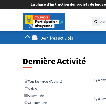
La phase d'instruction des projets du budget
Accueil
Menu principal
/
Dernières activités
Dernière Activité
il y a en
Tous les types d'activité
Tous les types d'activité
Article
Article
Assemblée
Assemblée
il y a en
Commentaire
Commentaire