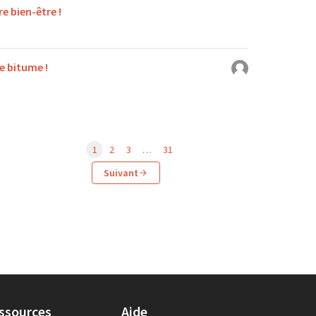
e bien-être !
e bitume !
1
2
3
…
31
Suivant
ssources
Aide