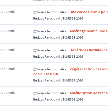
viron 1 mois
Une classe flexible p
Nouvelle proposition :
Budget Participatif JEUNESSE 2026
viron 1 mois
Aménagement d'une scè
Nouvelle proposition :
Budget Participatif JEUNESSE 2026
viron 1 mois
Des études flexibles pe
Nouvelle proposition :
Budget Participatif JEUNESSE 2026
viron 1 mois
Végétalisation des esp
Nouvelle proposition :
de Sainte Maur…
Budget Participatif JEUNESSE 2026
viron 1 mois
Amélioration de l'espa
Nouvelle proposition :
Budget Participatif JEUNESSE 2026