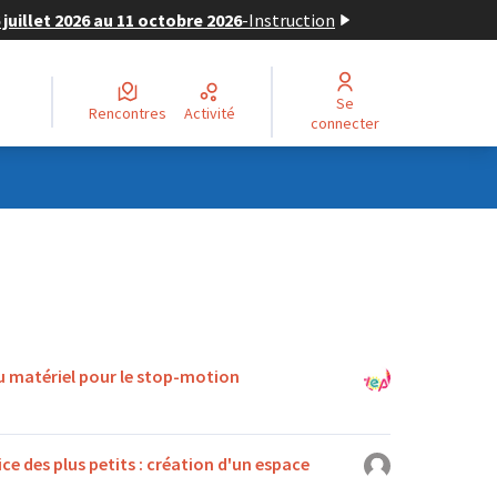
juillet 2026 au 11 octobre 2026
-
Instruction
Se
Rencontres
Activité
connecter
 du matériel pour le stop-motion
ice des plus petits : création d'un espace