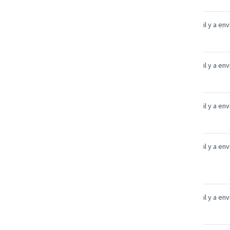
il y a en
il y a en
il y a en
il y a en
il y a en