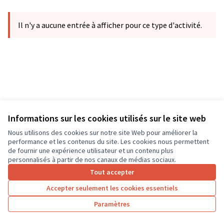
Il n'y a aucune entrée à afficher pour ce type d'activité.
Informations sur les cookies utilisés sur le site web
Nous utilisons des cookies sur notre site Web pour améliorer la
Conditions d'utilisation
performance et les contenus du site. Les cookies nous permettent
Paramètres des cookies
de fournir une expérience utilisateur et un contenu plus
CD37 sur X
CD37 sur Facebook
CD37 sur Instagram
CD37 sur YouTube
personnalisés à partir de nos canaux de médias sociaux.
(Lien externe)
(Lien externe)
(Lien externe)
(Lien externe)
Tout accepter
Accepter seulement les cookies essentiels
Licence Cre
(Lien extern
Paramètres
(Lien externe)
Site réalisé grâce au
logiciel libre Decidim
.
(Lien externe)