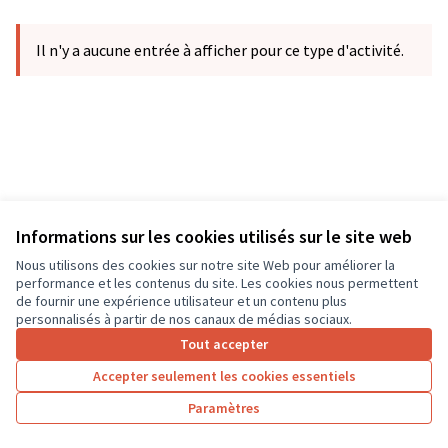
Il n'y a aucune entrée à afficher pour ce type d'activité.
Informations sur les cookies utilisés sur le site web
Nous utilisons des cookies sur notre site Web pour améliorer la
Conditions d'utilisation
performance et les contenus du site. Les cookies nous permettent
Paramètres des cookies
de fournir une expérience utilisateur et un contenu plus
CD37 sur X
CD37 sur Facebook
CD37 sur Instagram
CD37 sur YouTube
personnalisés à partir de nos canaux de médias sociaux.
(Lien externe)
(Lien externe)
(Lien externe)
(Lien externe)
Tout accepter
Accepter seulement les cookies essentiels
Licence Cre
(Lien extern
Paramètres
(Lien externe)
Site réalisé grâce au
logiciel libre Decidim
.
(Lien externe)